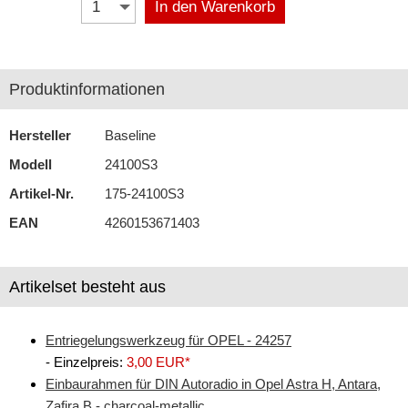
In den Warenkorb
Antennenzubehör
Aux-In-Adapter
Produktinformationen
Bluetooth
Hersteller
Baseline
CAN-BUS-Adapter
Modell
24100S3
Cinch-Kabel
Artikel-Nr.
175-24100S3
DAB+
EAN
4260153671403
Entriegelung
Artikelset besteht aus
Entstörmaterial
Ersatzteile
Entriegelungswerkzeug für OPEL - 24257
Fahrzeughalter
- Einzelpreis:
3,00 EUR*
Einbaurahmen für DIN Autoradio in Opel Astra H, Antara,
Fernbedienungen
Zafira B - charcoal-metallic