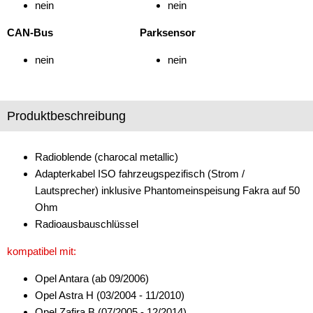
nein
nein
Marderschutz
CAN-Bus
Parksensor
Multimediainterface
nein
nein
Parkscheiben
Radioadapter
Produktbeschreibung
Radioblenden
Radioeinbausets
Radioblende (charocal metallic)
Adapterkabel ISO fahrzeugspezifisch (Strom /
für Alfa Romeo
Lautsprecher) inklusive Phantomeinspeisung Fakra auf 50
Ohm
für Audi
Radioausbauschlüssel
für BMW
kompatibel mit:
für Buick
Opel Antara (ab 09/2006)
für Cadillac
Opel Astra H (03/2004 - 11/2010)
Opel Zafira B (07/2005 - 12/2014)