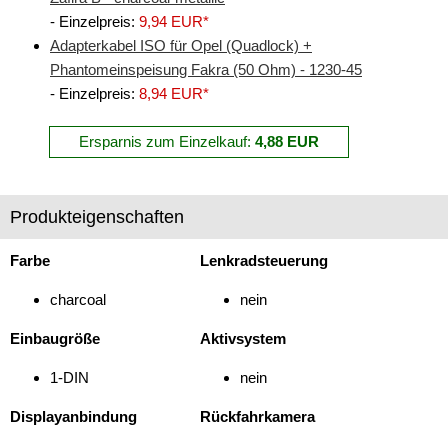
- Einzelpreis:
9,94 EUR*
Freischaltmodule
Adapterkabel ISO für Opel (Quadlock) +
Freisprechadapter
Phantomeinspeisung Fakra (50 Ohm) - 1230-45
- Einzelpreis:
8,94 EUR*
Frequenzweichen
Ersparnis zum Einzelkauf:
4,88 EUR
Handyhalterungen
iPod
Produkteigenschaften
kabellos Laden
Farbe
Lenkradsteuerung
Lautsprecheradapter
charcoal
nein
Lautsprechereinbauset
Einbaugröße
Aktivsystem
Lautsprecherkabel
1-DIN
nein
Lautsprecherringe
Displayanbindung
Rückfahrkamera
Lenkradadapter