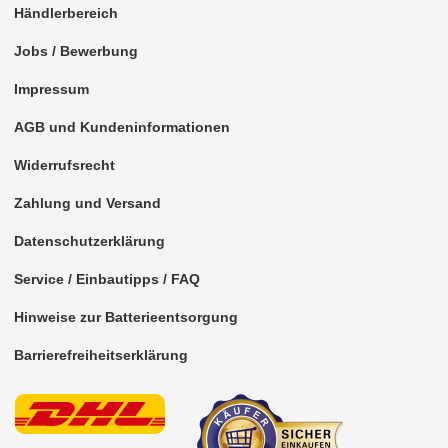
für Isuzu
Händlerbereich
für Iveco
Jobs / Bewerbung
für Jaguar
Impressum
für Jeep
AGB und Kundeninformationen
für Kia
Widerrufsrecht
Zahlung und Versand
für Lancia
Datenschutzerklärung
für Land Rover
Service / Einbautipps / FAQ
für Lexus
Hinweise zur Batterieentsorgung
für MAN
Barrierefreiheitserklärung
für Mazda
für Mercedes-Benz
für Mini