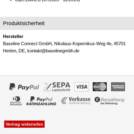
für Chevrolet
für Chrysler
Produktsicherheit
für Citroen
Hersteller
für Dacia
Baseline Connect GmbH, Nikolaus-Kopernikus-Weg 4e, 45701
Herten, DE, kontakt@baselinegmbh.de
für Daewoo
für Dodge
für Fiat
für Ford
für Honda
für Hummer
für Hyundai
Vertrag widerrufen