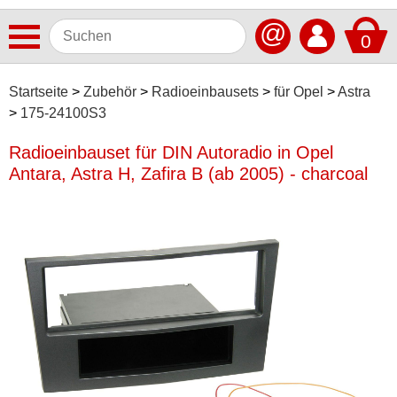
@
0
Antennen
Startseite
Zubehör
Radioeinbausets
für Opel
Astra
175-24100S3
Autoradios
Radioeinbauset für DIN Autoradio in Opel
Dashcams
Antara, Astra H, Zafira B (ab 2005) - charcoal
Elektromobilität
Freisprechanlagen
Lautsprecher
Multimedia
Navigationssoftware
Navigationssysteme