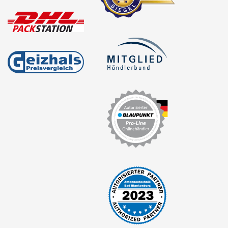
für Mitsubishi
für Nissan
für Opel
Adam
Agila
Antara
Astra
Combo
Corsa
GT
Insignia