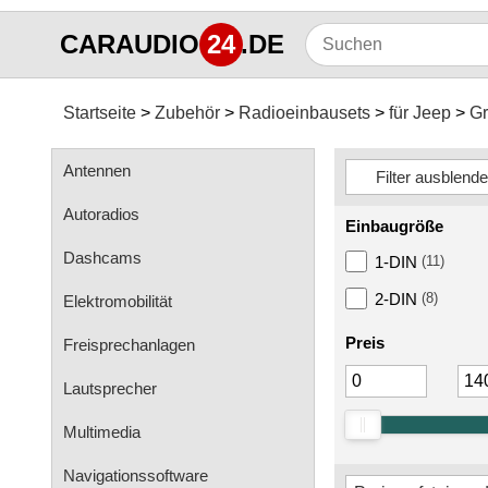
CARAUDIO
24
.DE
Startseite
Zubehör
Radioeinbausets
für Jeep
Gr
Antennen
Autoradios
Einbaugröße
Dashcams
1-DIN
(11)
2-DIN
(8)
Elektromobilität
Preis
Freisprechanlagen
Lautsprecher
Multimedia
Navigationssoftware