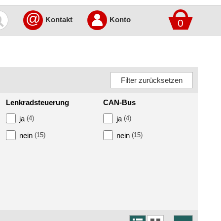
@
Kontakt
Konto
0
Lenkradsteuerung
CAN-Bus
ja
(4)
ja
(4)
nein
(15)
nein
(15)