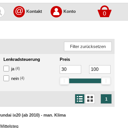
@
Kontakt
Konto
0
Lenkradsteuerung
Preis
ja
(4)
nein
(4)
1
undai ix20 (ab 2010) - man. Klima
Mittelsteg