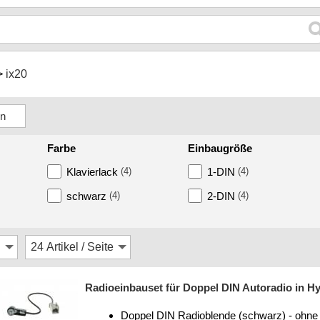
ix20
Farbe
Einbaugröße
Klavierlack
(4)
1-DIN
(4)
schwarz
(4)
2-DIN
(4)
Radioeinbauset für Doppel DIN Autoradio in Hy
Doppel DIN Radioblende (schwarz) - ohne 