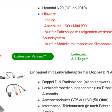
Hyundai ix20 (JC, ab 2010)
Hinweis:
- analog
- Anschluss: ISO / Mini ISO
- Nur für Fahrzeuge mit folgenden werks
Soundsystem
- Nur für Modelle mit manueller Klimaanal
Lieferzeit:
*
kostenloser Versand
**
2-4 Tage
**
Einbauset mit Lenkradadapter für Doppel DIN Au
Doppel DIN Radioblende (piano schwarz) -
Lenkradfernbedienungsadapter zum Erhalt 
Autoradio
Antennenadapter GT5 auf ISO (50 Ohm) - 
Information: Telefontasten (je nach Fahrz
Analog