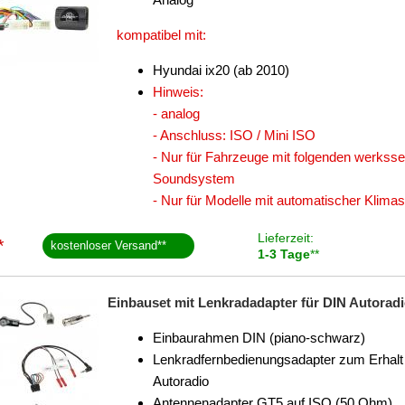
kompatibel mit:
Hyundai ix20 (ab 2010)
Hinweis:
- analog
- Anschluss: ISO / Mini ISO
- Nur für Fahrzeuge mit folgenden werks
Soundsystem
- Nur für Modelle mit automatischer Klima
Lieferzeit:
*
kostenloser Versand
**
1-3 Tage
**
Einbauset mit Lenkradadapter für DIN Autoradio
Einbaurahmen DIN (piano-schwarz)
Lenkradfernbedienungsadapter zum Erhalt 
Autoradio
Antennenadapter GT5 auf ISO (50 Ohm)