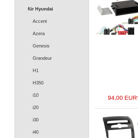
für Hyundai
Accent
Azera
Genesis
Grandeur
H1
H350
i10
94,00 EUR
i20
i30
i40