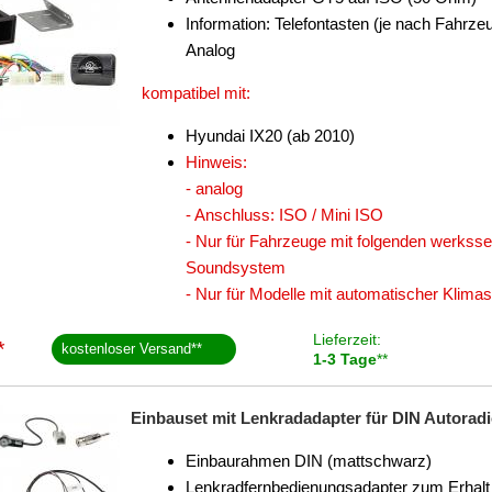
Information: Telefontasten (je nach Fahrz
Analog
kompatibel mit:
Hyundai IX20 (ab 2010)
Hinweis:
- analog
- Anschluss: ISO / Mini ISO
- Nur für Fahrzeuge mit folgenden werks
Soundsystem
- Nur für Modelle mit automatischer Klima
Lieferzeit:
*
kostenloser Versand
**
1-3 Tage
**
Einbauset mit Lenkradadapter für DIN Autoradio
Einbaurahmen DIN (mattschwarz)
Lenkradfernbedienungsadapter zum Erhalt 