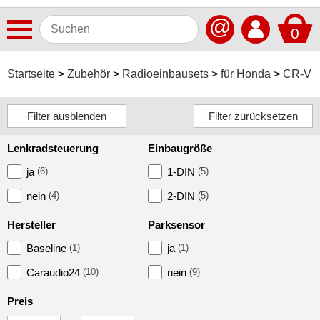
@
0
Antennen
Startseite
Zubehör
Radioeinbausets
für Honda
CR-V
Autoradios
Dashcams
Lenkradsteuerung
Einbaugröße
Elektromobilität
ja
(6)
1-DIN
(5)
Freisprechanlagen
nein
(4)
2-DIN
(5)
Lautsprecher
Hersteller
Parksensor
Multimedia
Baseline
(1)
ja
(1)
Navigationssoftware
Caraudio24
(10)
nein
(9)
Navigationssysteme
Preis