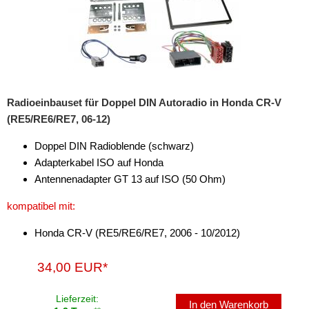
Freischaltmodule
Freisprechadapter
Frequenzweichen
Radioeinbauset für Doppel DIN Autoradio in Honda CR-V
Handyhalterungen
(RE5/RE6/RE7, 06-12)
iPod
Doppel DIN Radioblende (schwarz)
kabellos Laden
Adapterkabel ISO auf Honda
Antennenadapter GT 13 auf ISO (50 Ohm)
Lautsprecheradapter
kompatibel mit:
Lautsprechereinbauset
Honda CR-V (RE5/RE6/RE7, 2006 - 10/2012)
Lautsprecherkabel
34,00 EUR*
Lautsprecherringe
Lenkradadapter
Lieferzeit:
In den Warenkorb