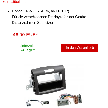
kompatibel mit:
für Kia
Honda CR-V (FR5/FR6, ab 11/2012)
Für die verschiedenen Displaytiefen der Geräte
für Lancia
Distanzrahmen Set nutzen
für Land Rover
46,00 EUR*
für Lexus
Lieferzeit:
für MAN
In den Warenkorb
1-3 Tage
**
für Mazda
für Mercedes-Benz
für Mini
für Mitsubishi
für Nissan
für Opel