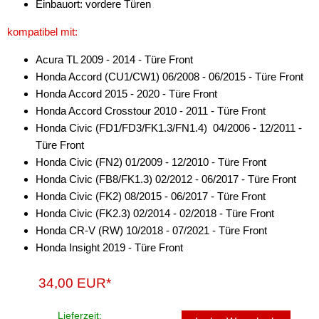
Einbauort: vordere Türen
für Chevrolet
kompatibel mit:
für Chrysler
Acura TL 2009 - 2014 - Türe Front
für Citroen
Honda Accord (CU1/CW1) 06/2008 - 06/2015 - Türe Front
Honda Accord 2015 - 2020 - Türe Front
für Dacia
Honda Accord Crosstour 2010 - 2011 - Türe Front
für Daewoo
Honda Civic (FD1/FD3/FK1.3/FN1.4) 04/2006 - 12/2011 -
Türe Front
für Dodge
Honda Civic (FN2) 01/2009 - 12/2010 - Türe Front
Honda Civic (FB8/FK1.3) 02/2012 - 06/2017 - Türe Front
für Fiat
Honda Civic (FK2) 08/2015 - 06/2017 - Türe Front
für Ford
Honda Civic (FK2.3) 02/2014 - 02/2018 - Türe Front
Honda CR-V (RW) 10/2018 - 07/2021 - Türe Front
für Honda
Honda Insight 2019 - Türe Front
Accord
34,00 EUR*
Civic
Lieferzeit: