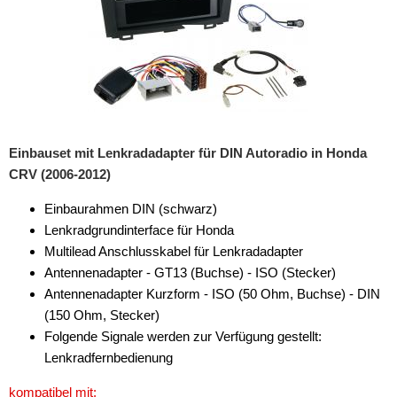
für Subaru
für Suzuki
für Toyota
für Volkswagen
Einbauset mit Lenkradadapter für DIN Autoradio in Honda
für Volvo
CRV (2006-2012)
Radiorahmen
Einbaurahmen DIN (schwarz)
Lenkradgrundinterface für Honda
SD-Adapter
Multilead Anschlusskabel für Lenkradadapter
Stromversorgung
Antennenadapter - GT13 (Buchse) - ISO (Stecker)
Antennenadapter Kurzform - ISO (50 Ohm, Buchse) - DIN
Subwoofer-Zubehör
(150 Ohm, Stecker)
Folgende Signale werden zur Verfügung gestellt:
USB-Adapter
Lenkradfernbedienung
Verstärker-Zubehör
kompatibel mit: