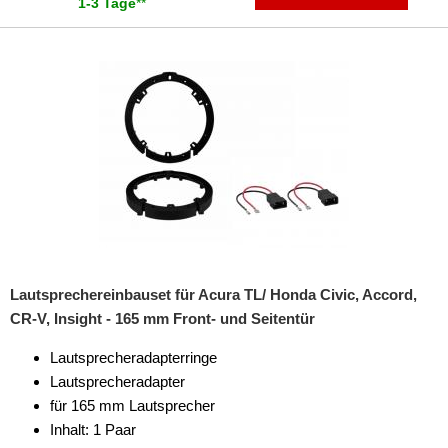
1-3 Tage
**
Marderschutz
Multimediainterface
Parkscheiben
Radioadapter
Radioblenden
Radioeinbausets
für Alfa Romeo
Lautsprechereinbauset für Acura TL/ Honda Civic, Accord,
für Audi
CR-V, Insight - 165 mm Front- und Seitentür
für BMW
Lautsprecheradapterringe
für Buick
Lautsprecheradapter
für 165 mm Lautsprecher
für Cadillac
Inhalt: 1 Paar