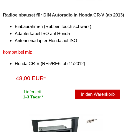
für Peugeot
Radioeinbauset für DIN Autoradio in Honda CR-V (ab 2013)
für Porsche
Einbaurahmen (Rubber Touch schwarz)
für Range Rover
Adapterkabel ISO auf Honda
Antennenadapter Honda auf ISO
für Renault
kompatibel mit:
für Rover
Honda CR-V (RE5/RE6, ab 11/2012)
für Saab
48,00 EUR*
für Scania
für Seat
Lieferzeit:
In den Warenkorb
1-3 Tage
**
für Skoda
für Smart
für Ssangyong