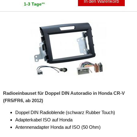
In den Warenkorb
CR-V
1-3 Tage
**
CR-Z
Fit
HR-V
Insight
Jazz
für Hummer
für Hyundai
Radioeinbauset für Doppel DIN Autoradio in Honda CR-V
für Isuzu
(FR5/FR6, ab 2012)
für Iveco
Doppel DIN Radioblende (schwarz Rubber Touch)
Adapterkabel ISO auf Honda
für Jaguar
Antennenadapter Honda auf ISO (50 Ohm)
für Jeep