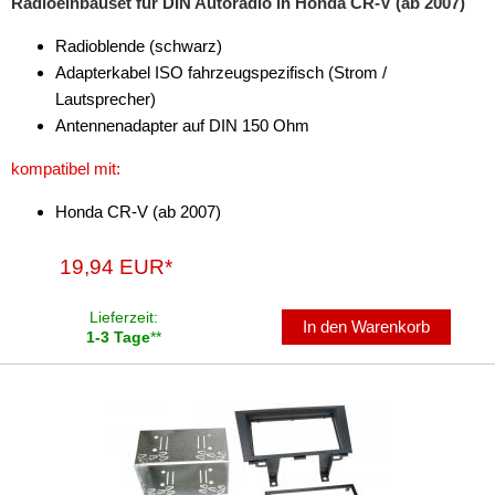
Radioeinbauset für DIN Autoradio in Honda CR-V (ab 2007)
Antennenzubehör
Radioblende (schwarz)
Adapterkabel ISO fahrzeugspezifisch (Strom /
Aux-In-Adapter
Lautsprecher)
Antennenadapter auf DIN 150 Ohm
Bluetooth
kompatibel mit:
CAN-BUS-Adapter
Honda CR-V (ab 2007)
Cinch-Kabel
DAB+
19,94 EUR*
Entriegelung
Lieferzeit:
In den Warenkorb
1-3 Tage
**
Entstörmaterial
Ersatzteile
Fahrzeughalter
Fernbedienungen