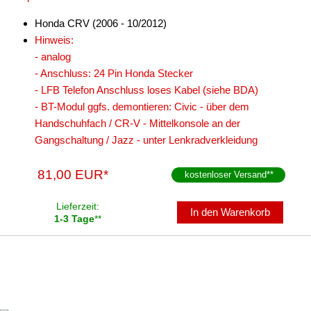
Vorverstärkeradapter
Honda CRV (2006 - 10/2012)
Wechsler-Zubehör
Hinweis:
- analog
Werkstatt
- Anschluss: 24 Pin Honda Stecker
- LFB Telefon Anschluss loses Kabel (siehe BDA)
- BT-Modul ggfs. demontieren: Civic - über dem
Handschuhfach / CR-V - Mittelkonsole an der
Gangschaltung / Jazz - unter Lenkradverkleidung
81,00 EUR*
kostenloser Versand
**
Lieferzeit:
In den Warenkorb
1-3 Tage
**