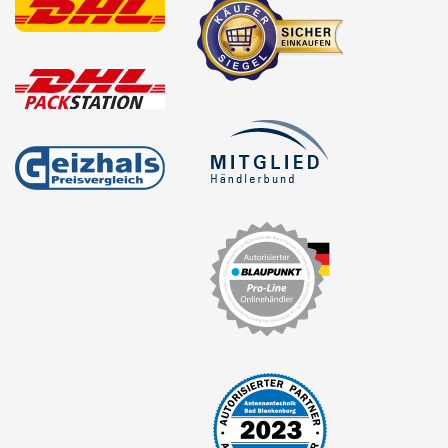
Antennenzubehör
Aux-In-Adapter
Bluetooth
CAN-BUS-Adapter
Cinch-Kabel
DAB+
Entriegelung
Entstörmaterial
Ersatzteile
Fahrzeughalter
Fernbedienungen