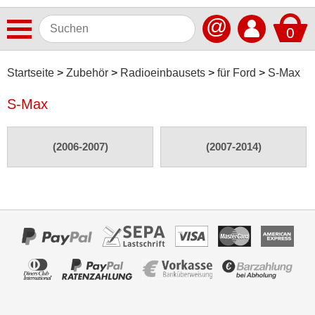
@
0
Antennen
Startseite
Zubehör
Radioeinbausets
für Ford
S-Max
Autoradios
S-Max
Dashcams
(2006-2007)
(2007-2014)
Elektromobilität
Freisprechanlagen
Lautsprecher
Multimedia
Navigationssoftware
Navigationssysteme