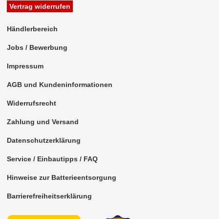
Rückfahrsysteme
Vertrag widerrufen
Soundprozessoren
Händlerbereich
Subwoofer
Jobs / Bewerbung
Verstärker
Impressum
Zubehör
AGB und Kundeninformationen
Aktivsystemadapter
Widerrufsrecht
Antennenadapter
Zahlung und Versand
Antennenkabel
Datenschutzerklärung
Antennensplitter
Service / Einbautipps / FAQ
Hinweise zur Batterieentsorgung
Antennenstab
Barrierefreiheitserklärung
Antennenstecker
Antennenverstärker