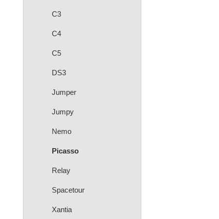
C3
C4
C5
DS3
Jumper
Jumpy
Nemo
Picasso
Relay
Spacetour
Xantia