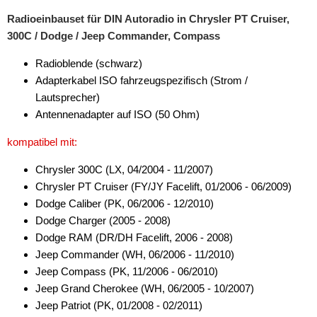
Radioeinbauset für DIN Autoradio in Chrysler PT Cruiser,
Antennenzubehör
300C / Dodge / Jeep Commander, Compass
Aux-In-Adapter
Radioblende (schwarz)
Adapterkabel ISO fahrzeugspezifisch (Strom /
Bluetooth
Lautsprecher)
CAN-BUS-Adapter
Antennenadapter auf ISO (50 Ohm)
Cinch-Kabel
kompatibel mit:
DAB+
Chrysler 300C (LX, 04/2004 - 11/2007)
Chrysler PT Cruiser (FY/JY Facelift, 01/2006 - 06/2009)
Entriegelung
Dodge Caliber (PK, 06/2006 - 12/2010)
Dodge Charger (2005 - 2008)
Entstörmaterial
Dodge RAM (DR/DH Facelift, 2006 - 2008)
Ersatzteile
Jeep Commander (WH, 06/2006 - 11/2010)
Jeep Compass (PK, 11/2006 - 06/2010)
Fahrzeughalter
Jeep Grand Cherokee (WH, 06/2005 - 10/2007)
Jeep Patriot (PK, 01/2008 - 02/2011)
Fernbedienungen