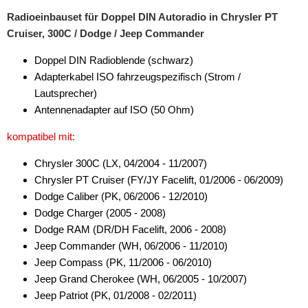
Radioeinbauset für Doppel DIN Autoradio in Chrysler PT
für Iveco
Cruiser, 300C / Dodge / Jeep Commander
für Jaguar
Doppel DIN Radioblende (schwarz)
Adapterkabel ISO fahrzeugspezifisch (Strom /
für Jeep
Lautsprecher)
für Kia
Antennenadapter auf ISO (50 Ohm)
für Lancia
kompatibel mit:
für Land Rover
Chrysler 300C (LX, 04/2004 - 11/2007)
Chrysler PT Cruiser (FY/JY Facelift, 01/2006 - 06/2009)
für Lexus
Dodge Caliber (PK, 06/2006 - 12/2010)
Dodge Charger (2005 - 2008)
für MAN
Dodge RAM (DR/DH Facelift, 2006 - 2008)
für Mazda
Jeep Commander (WH, 06/2006 - 11/2010)
Jeep Compass (PK, 11/2006 - 06/2010)
für Mercedes-Benz
Jeep Grand Cherokee (WH, 06/2005 - 10/2007)
Jeep Patriot (PK, 01/2008 - 02/2011)
für Mini