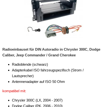
für Chevrolet
für Chrysler
200
300M
Aspen
Radioeinbauset für DIN Autoradio in Chrysler 300C, Dodge
C300
Caliber, Jeep Commander / Grand Cherokee
Grand Voyager
Radioblende (schwarz)
Neon
Adapterkabel ISO fahrzeugspezifisch (Strom /
Lautsprecher)
PT Cruiser
Antennenadapter auf ISO 50 Ohm
Sebring
kompatibel mit:
Town&Country
Chrysler 300C (LX, 2004 - 2007)
Dodge Caliber (PK, 2006 - 2010)