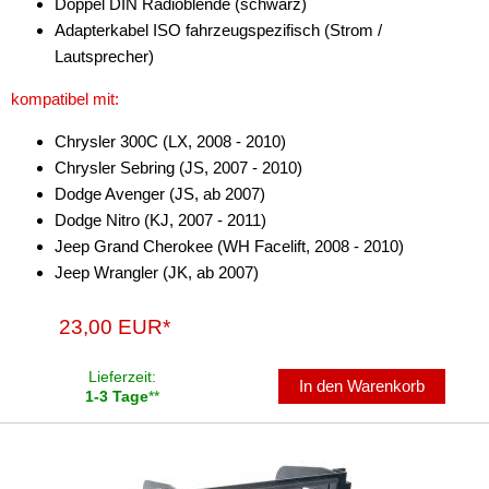
Doppel DIN Radioblende (schwarz)
Marderschutz
Adapterkabel ISO fahrzeugspezifisch (Strom /
Lautsprecher)
Multimediainterface
kompatibel mit:
Parkscheiben
Chrysler 300C (LX, 2008 - 2010)
Radioadapter
Chrysler Sebring (JS, 2007 - 2010)
Dodge Avenger (JS, ab 2007)
Radioblenden
Dodge Nitro (KJ, 2007 - 2011)
Radioeinbausets
Jeep Grand Cherokee (WH Facelift, 2008 - 2010)
Jeep Wrangler (JK, ab 2007)
für Alfa Romeo
23,00 EUR*
für Audi
für BMW
Lieferzeit:
In den Warenkorb
1-3 Tage
**
für Buick
für Cadillac