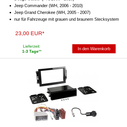
Vision
Jeep Commander (WH, 2006 - 2010)
Jeep Grand Cherokee (WH, 2005 - 2007)
Voyager
nur für Fahrzeuge mit grauen und braunem Stecksystem
für Citroen
23,00 EUR*
für Dacia
Lieferzeit:
für Daewoo
In den Warenkorb
1-3 Tage
**
für Dodge
für Fiat
für Ford
für Honda
für Hummer
für Hyundai
für Isuzu