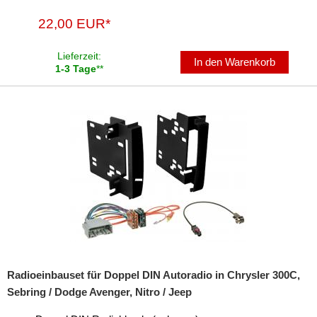
Freischaltmodule
22,00 EUR*
Freisprechadapter
Lieferzeit:
In den Warenkorb
1-3 Tage
**
Frequenzweichen
Handyhalterungen
iPod
kabellos Laden
Lautsprecheradapter
Lautsprechereinbauset
Lautsprecherkabel
Radioeinbauset für Doppel DIN Autoradio in Chrysler 300C,
Lautsprecherringe
Sebring / Dodge Avenger, Nitro / Jeep
Lenkradadapter