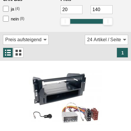
Rückfahrsysteme
ja
(4)
Soundprozessoren
nein
(8)
Subwoofer
Verstärker
Zubehör
1
Aktivsystemadapter
Antennenadapter
Antennenkabel
Antennensplitter
Antennenstab
Antennenstecker
Antennenverstärker