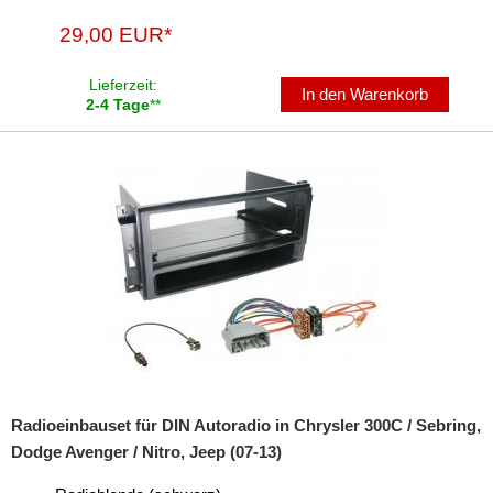
für Mitsubishi
29,00 EUR*
für Nissan
Lieferzeit:
In den Warenkorb
2-4 Tage
**
für Opel
für Peugeot
für Porsche
für Range Rover
für Renault
für Rover
für Saab
Radioeinbauset für DIN Autoradio in Chrysler 300C / Sebring,
für Scania
Dodge Avenger / Nitro, Jeep (07-13)
für Seat