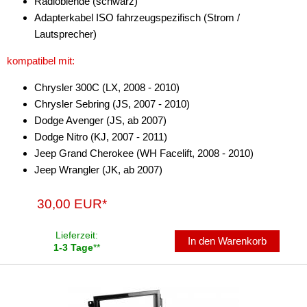
Radioblende (schwarz)
für Skoda
Adapterkabel ISO fahrzeugspezifisch (Strom /
Lautsprecher)
für Smart
kompatibel mit:
für Ssangyong
Chrysler 300C (LX, 2008 - 2010)
für Subaru
Chrysler Sebring (JS, 2007 - 2010)
Dodge Avenger (JS, ab 2007)
für Suzuki
Dodge Nitro (KJ, 2007 - 2011)
für Toyota
Jeep Grand Cherokee (WH Facelift, 2008 - 2010)
Jeep Wrangler (JK, ab 2007)
für Volkswagen
30,00 EUR*
für Volvo
Radiorahmen
Lieferzeit:
In den Warenkorb
1-3 Tage
**
SD-Adapter
Stromversorgung