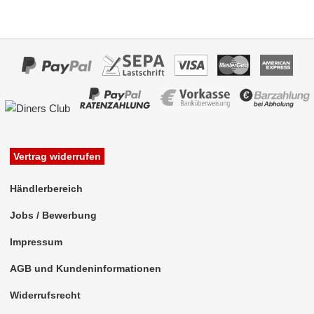
Freischaltmodule
Freisprechadapter
Frequenzweichen
Handyhalterungen
iPod
Vertrag widerrufen
kabellos Laden
Lautsprecheradapter
Händlerbereich
Jobs / Bewerbung
Lautsprechereinbauset
Impressum
Lautsprecherkabel
AGB und Kundeninformationen
Lautsprecherringe
Widerrufsrecht
Lenkradadapter