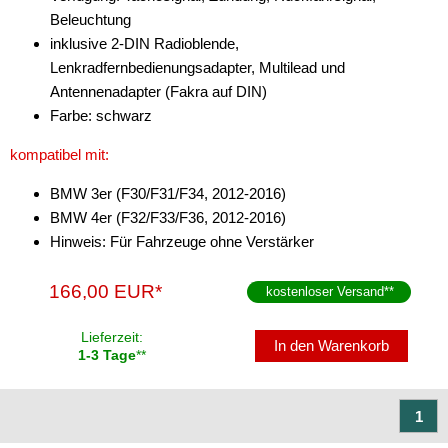
Beleuchtung
Antennenzubehör
inklusive 2-DIN Radioblende,
Lenkradfernbedienungsadapter, Multilead und
Aux-In-Adapter
Antennenadapter (Fakra auf DIN)
Farbe: schwarz
Bluetooth
kompatibel mit:
CAN-BUS-Adapter
BMW 3er (F30/F31/F34, 2012-2016)
Cinch-Kabel
BMW 4er (F32/F33/F36, 2012-2016)
DAB+
Hinweis: Für Fahrzeuge ohne Verstärker
Entriegelung
166,00 EUR*
kostenloser Versand
**
Entstörmaterial
Lieferzeit:
In den Warenkorb
1-3 Tage
**
Ersatzteile
Fahrzeughalter
1
Fernbedienungen