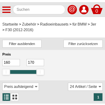
@
0
Antennen
Startseite
Zubehör
Radioeinbausets
für BMW
3er
F30 (2012-2016)
Autoradios
Dashcams
Elektromobilität
Preis
Freisprechanlagen
Lautsprecher
Multimedia
Navigationssoftware
Navigationssysteme
1