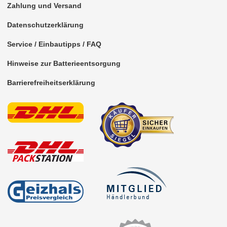
Zahlung und Versand
Marderschutz
Datenschutzerklärung
Multimediainterface
Service / Einbautipps / FAQ
Parkscheiben
Hinweise zur Batterieentsorgung
Radioadapter
Barrierefreiheitserklärung
Radioblenden
Radioeinbausets
für Alfa Romeo
für Audi
für BMW
1er
3er