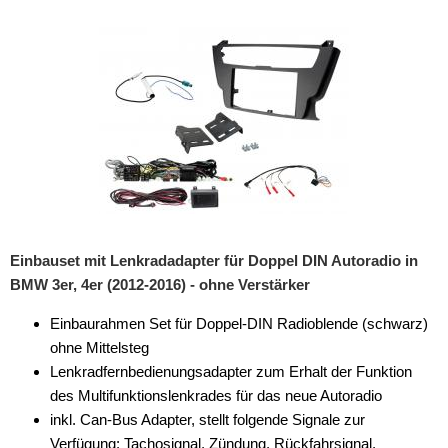
Rückfahrsysteme
Soundprozessoren
Subwoofer
Verstärker
Zubehör
Aktivsystemadapter
Antennenadapter
Einbauset mit Lenkradadapter für Doppel DIN Autoradio in
BMW 3er, 4er (2012-2016) - ohne Verstärker
Antennenkabel
Einbaurahmen Set für Doppel-DIN Radioblende (schwarz)
Antennensplitter
ohne Mittelsteg
Antennenstab
Lenkradfernbedienungsadapter zum Erhalt der Funktion
des Multifunktionslenkrades für das neue Autoradio
Antennenstecker
inkl. Can-Bus Adapter, stellt folgende Signale zur
Verfügung: Tachosignal, Zündung, Rückfahrsignal,
Antennenverstärker