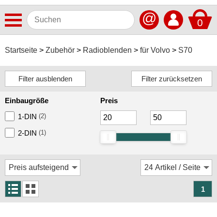
@
0
Antennen
Startseite
Zubehör
Radioblenden
für Volvo
S70
Autoradios
Dashcams
Einbaugröße
Preis
Elektromobilität
1-DIN
(2)
Freisprechanlagen
2-DIN
(1)
Lautsprecher
Multimedia
Navigationssoftware
1
Navigationssysteme