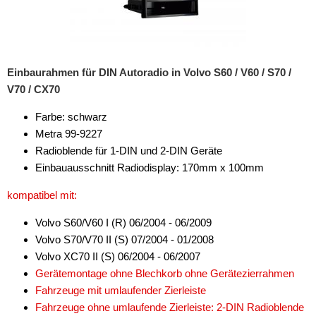
Freischaltmodule
Freisprechadapter
Einbaurahmen für DIN Autoradio in Volvo S60 / V60 / S70 /
Frequenzweichen
V70 / CX70
Handyhalterungen
Farbe: schwarz
iPod
Metra 99-9227
Radioblende für 1-DIN und 2-DIN Geräte
kabellos Laden
Einbauausschnitt Radiodisplay: 170mm x 100mm
Lautsprecheradapter
kompatibel mit:
Lautsprechereinbauset
Volvo S60/V60 I (R) 06/2004 - 06/2009
Volvo S70/V70 II (S) 07/2004 - 01/2008
Lautsprecherkabel
Volvo XC70 II (S) 06/2004 - 06/2007
Gerätemontage ohne Blechkorb ohne Gerätezierrahmen
Lautsprecherringe
Fahrzeuge mit umlaufender Zierleiste
Lenkradadapter
Fahrzeuge ohne umlaufende Zierleiste: 2-DIN Radioblende