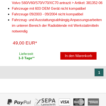
Volvo S60/V60/S70/V70/XC70 antrazit > Artikel: 381352-06
Marderschutz
Fahrzeuge mit 603 OEM Gerät nicht kompatibel
Fahrzeuge 09/2003 - 09/2004 nicht kompatibel
Multimediainterface
Fahrzeug- und Ausstattungsabhängig Anpassungsarbeiten
Parkscheiben
im unteren Bereich der Radioblende mit Werkstattmitteln
notwendig
Radioadapter
49,00 EUR*
Radioblenden
für Acura
Lieferzeit:
In den Warenkorb
1-3 Tage
**
für Alfa Romeo
für Audi
1
für BMW
für Buick
für Cadillac