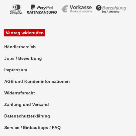
für Chevrolet
für Chrysler
für Citroen
Vertrag widerrufen
für Dacia
Händlerbereich
für Daewoo
Jobs / Bewerbung
für Daihatsu
Impressum
für Dodge
AGB und Kundeninformationen
für Eagle
Widerrufsrecht
für Fiat
Zahlung und Versand
für Ford
Datenschutzerklärung
für GMC
Service / Einbautipps / FAQ