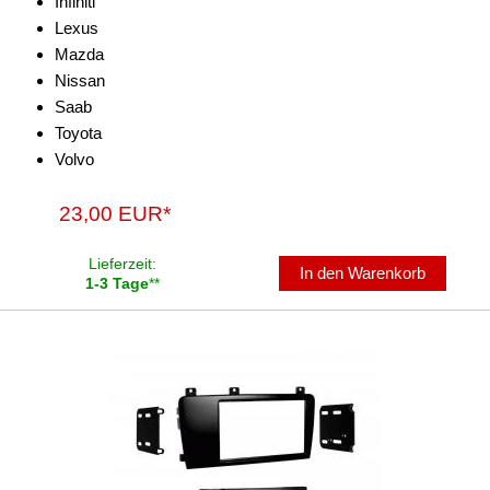
Infiniti
Lexus
Antennenzubehör
Mazda
Nissan
Aux-In-Adapter
Saab
Bluetooth
Toyota
Volvo
CAN-BUS-Adapter
23,00 EUR*
Cinch-Kabel
DAB+
Lieferzeit:
In den Warenkorb
1-3 Tage
**
Entriegelung
Entstörmaterial
Ersatzteile
Fahrzeughalter
Fernbedienungen