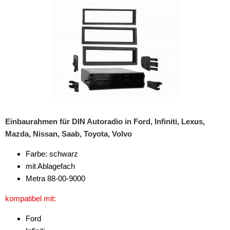
Rückfahrsysteme
Soundprozessoren
Subwoofer
Verstärker
Zubehör
Aktivsystemadapter
Einbaurahmen für DIN Autoradio in Ford, Infiniti, Lexus,
Antennenadapter
Mazda, Nissan, Saab, Toyota, Volvo
Antennenkabel
Farbe: schwarz
mit Ablagefach
Antennensplitter
Metra 88-00-9000
Antennenstab
kompatibel mit:
Antennenstecker
Ford
Antennenverstärker