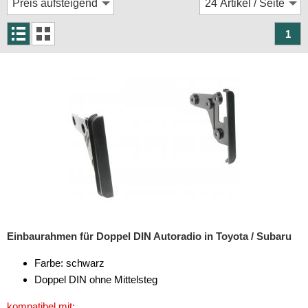
Rückfahrsysteme
Soundprozessoren
1
Subwoofer
Verstärker
Zubehör
Aktivsystemadapter
Antennenadapter
Antennenkabel
Antennensplitter
Einbaurahmen für Doppel DIN Autoradio in Toyota / Subaru
Antennenstab
Farbe: schwarz
Antennenstecker
Doppel DIN ohne Mittelsteg
Antennenverstärker
kompatibel mit: