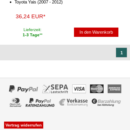
Toyota Yais (2007 - 2012)
für Chevrolet
für Chrysler
36,24 EUR*
für Citroen
Lieferzeit:
In den Warenkorb
1-3 Tage
**
für Dacia
für Daewoo
1
für Daihatsu
für Dodge
für Eagle
für Fiat
für Ford
für GMC
Vertrag widerrufen