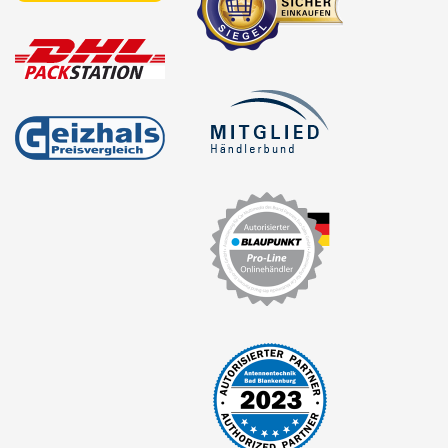
für Lexus
für Lincoln
für MAN
für Mazda
für Mercedes-Benz
für Mercury
für Mini
für Mitsubishi
für Nissan
für Oldsmobile
für Opel