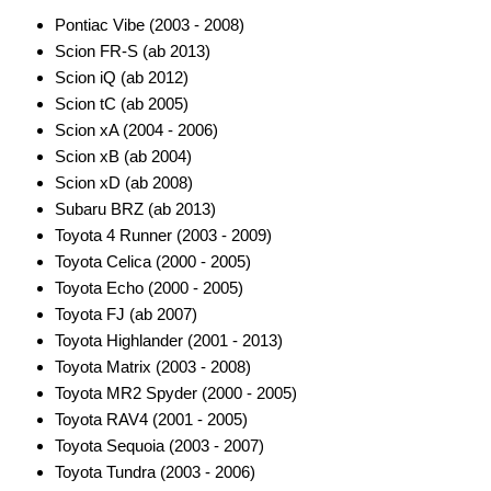
Marderschutz
Pontiac Vibe (2003 - 2008)
Scion FR-S (ab 2013)
Multimediainterface
Scion iQ (ab 2012)
Scion tC (ab 2005)
Parkscheiben
Scion xA (2004 - 2006)
Radioadapter
Scion xB (ab 2004)
Scion xD (ab 2008)
Radioblenden
Subaru BRZ (ab 2013)
Toyota 4 Runner (2003 - 2009)
für Acura
Toyota Celica (2000 - 2005)
für Alfa Romeo
Toyota Echo (2000 - 2005)
Toyota FJ (ab 2007)
für Audi
Toyota Highlander (2001 - 2013)
Toyota Matrix (2003 - 2008)
für BMW
Toyota MR2 Spyder (2000 - 2005)
für Buick
Toyota RAV4 (2001 - 2005)
Toyota Sequoia (2003 - 2007)
für Cadillac
Toyota Tundra (2003 - 2006)