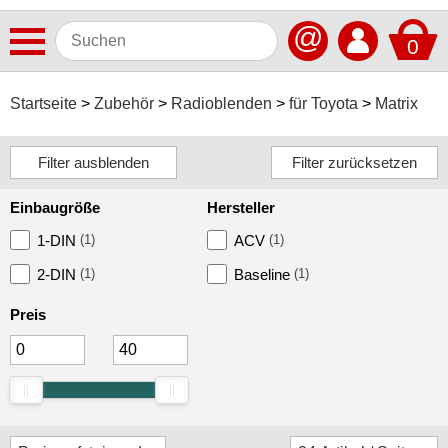
@
0
Antennen
Startseite
Zubehör
Radioblenden
für Toyota
Matrix
Autoradios
Dashcams
Einbaugröße
Hersteller
Elektromobilität
1-DIN
(1)
ACV
(1)
Freisprechanlagen
2-DIN
(1)
Baseline
(1)
Lautsprecher
Preis
Multimedia
Navigationssoftware
Navigationssysteme