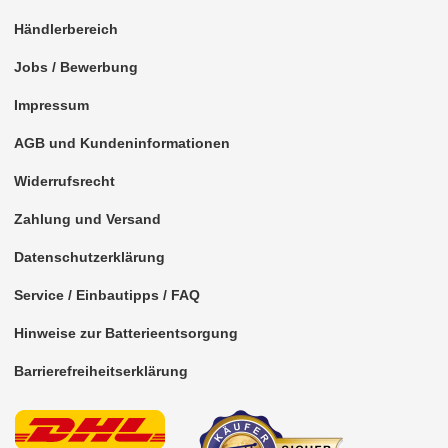
für Harley Davidson
Händlerbereich
für Honda
Jobs / Bewerbung
für Hummer
Impressum
für Hyundai
AGB und Kundeninformationen
für Infiniti
Widerrufsrecht
für Isuzu
Zahlung und Versand
für Iveco
Datenschutzerklärung
für Jaguar
Service / Einbautipps / FAQ
für Jeep
Hinweise zur Batterieentsorgung
für Kia
Barrierefreiheitserklärung
für Lancia
für Land Rover