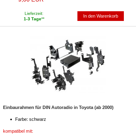
Freischaltmodule
Lieferzeit:
In den Warenkorb
1-3 Tage
**
Freisprechadapter
Frequenzweichen
Handyhalterungen
iPod
kabellos Laden
Lautsprecheradapter
Lautsprechereinbauset
Lautsprecherkabel
Einbaurahmen für DIN Autoradio in Toyota (ab 2000)
Lautsprecherringe
Farbe: schwarz
Lenkradadapter
kompatibel mit: