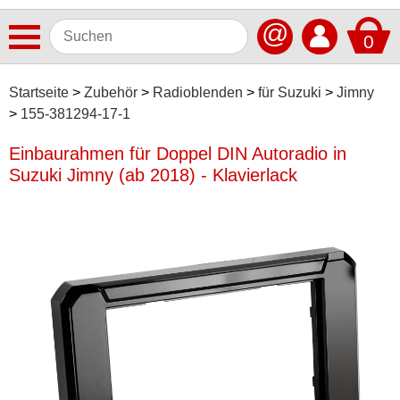
@
0
Antennen
Startseite
Zubehör
Radioblenden
für Suzuki
Jimny
155-381294-17-1
Autoradios
Einbaurahmen für Doppel DIN Autoradio in
Dashcams
Suzuki Jimny (ab 2018) - Klavierlack
Elektromobilität
Freisprechanlagen
Lautsprecher
Multimedia
Navigationssoftware
Navigationssysteme