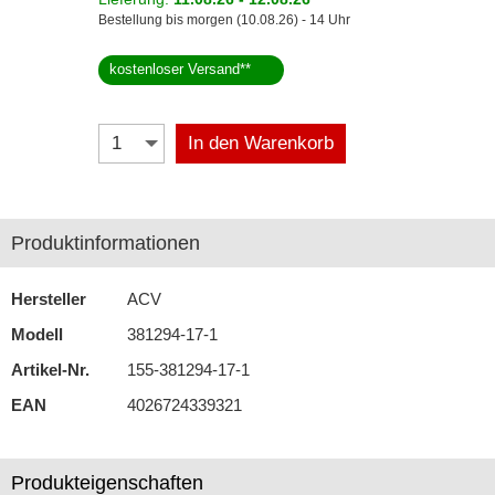
Bestellung bis morgen (10.08.26) - 14 Uhr
Antennenzubehör
kostenloser Versand
**
Aux-In-Adapter
Bluetooth
In den Warenkorb
CAN-BUS-Adapter
Cinch-Kabel
Produktinformationen
DAB+
Hersteller
ACV
Entriegelung
Modell
381294-17-1
Entstörmaterial
Artikel-Nr.
155-381294-17-1
Ersatzteile
EAN
4026724339321
Fahrzeughalter
Produkteigenschaften
Fernbedienungen