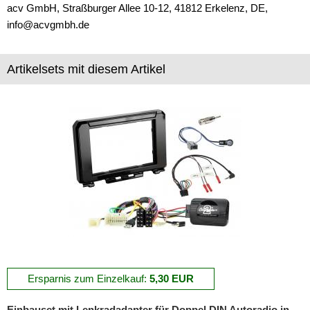
acv GmbH, Straßburger Allee 10-12, 41812 Erkelenz, DE,
Marderschutz
info@acvgmbh.de
Multimediainterface
Artikelsets mit diesem Artikel
Parkscheiben
Radioadapter
Radioblenden
für Acura
für Alfa Romeo
für Audi
für BMW
für Buick
Ersparnis zum Einzelkauf:
5,30 EUR
für Cadillac
Einbauset mit Lenkradadapter für Doppel DIN Autoradio in