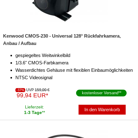
Kenwood CMOS-230 - Universal 128° Rückfahrkamera,
Anbau / Aufbau
gespiegeltes Weitwinkelbild
1/3.6" CMOS-Farbkamera
Wasserdichtes Gehäuse mit flexiblen Einbaumöglichkeiten
NTSC Videosignal
UVP
159,00 €
-37%
kostenloser Versand
**
99,94 EUR*
Lieferzeit:
In den Warenkorb
1-3 Tage
**