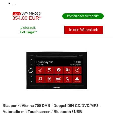
...
für Seat
UVP
449,00 €
-21%
für Skoda
kostenloser Versand
**
354,00 EUR*
für Smart
Lieferzeit:
In den Warenkorb
1-3 Tage
**
für Ssangyong
für Subaru
für Suzuki
Aerio
Alto
Baleno
Celerio
Blaupunkt Vienna 700 DAB - Doppel-DIN CD/DVD/MP3-
Equator
Autoradio mit Touchscreen / Bluetooth / USB