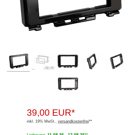
Rückfahrsysteme
Soundprozessoren
Subwoofer
Verstärker
Zubehör
Aktivsystemadapter
Antennenadapter
Antennenkabel
Antennensplitter
Antennenstab
39,00 EUR*
inkl. 19% MwSt.,
versandkostenfrei
**
Antennenstecker
Antennenverstärker
Lieferung:
11.08.26 - 12.08.26
**