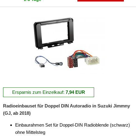
für Harley Davidson
für Honda
für Hummer
für Hyundai
für Infiniti
für Isuzu
für Iveco
für Jaguar
Ersparnis zum Einzelkauf:
7,94 EUR
für Jeep
Radioeinbauset für Doppel DIN Autoradio in Suzuki Jimmny
für Kia
(GJ, ab 2018)
für Lancia
Einbaurahmen Set für Doppel-DIN Radioblende (schwarz)
ohne Mittelsteg
für Land Rover