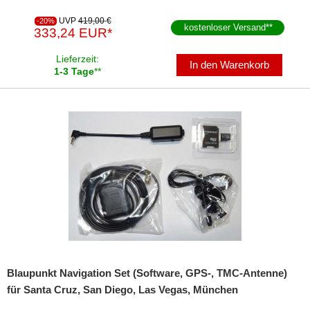
UVP
419,00 €
-20%
SD-Adapter
kostenloser Versand
**
333,24 EUR*
Stromversorgung
Lieferzeit:
In den Warenkorb
1-3 Tage
**
Subwoofer-Zubehör
USB-Adapter
Verstärker-Zubehör
Vorverstärkeradapter
Wechsler-Zubehör
Werkstatt
Blaupunkt Navigation Set (Software, GPS-, TMC-Antenne)
für Santa Cruz, San Diego, Las Vegas, München