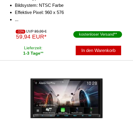
Bildsystem: NTSC Farbe
Effektive Pixel: 960 x 576
...
UVP
89,99 €
-33%
kostenloser Versand
**
59,94 EUR*
Lieferzeit:
In den Warenkorb
1-3 Tage
**