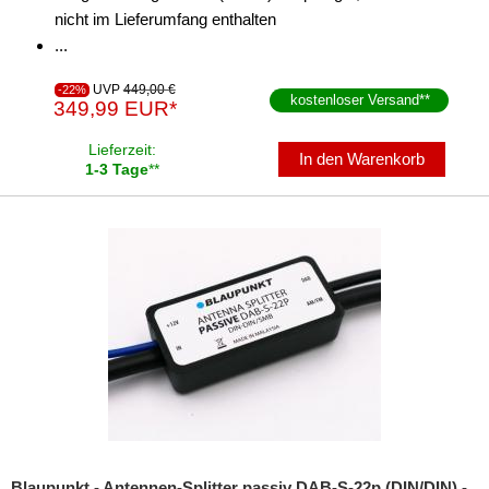
nicht im Lieferumfang enthalten
...
UVP
449,00 €
-22%
kostenloser Versand
**
349,99 EUR*
Lieferzeit:
In den Warenkorb
1-3 Tage
**
Blaupunkt - Antennen-Splitter passiv DAB-S-22p (DIN/DIN) -