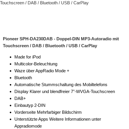
für Peugeot
für Plymouth
für Pontiac
Pioneer SPH-DA230DAB - Doppel-DIN MP3-Autoradio mit
für Porsche
Touchscreen / DAB / Bluetooth / USB / CarPlay
für Ram
Made for iPod
Multicolor-Beleuchtung
für Renault
Waze über AppRadio Mode +
für Rover
Bluetooth
Automatische Stummschaltung des Mobiltelefons
für Saab
Display Klarer und blendfreier 7"-WVGA-Touchscreen
DAB+
für Saturn
Einbautyp 2-DIN
für Scania
Vorderseite Mehrfarbiger Bildschirm
Unterstützte Apps Weitere Informationen unter
für Scion
Appradiomode