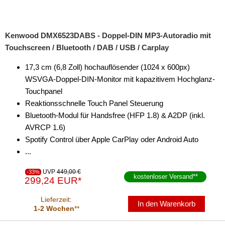
Kenwood DMX6523DABS - Doppel-DIN MP3-Autoradio mit
Touchscreen / Bluetooth / DAB / USB / Carplay
17,3 cm (6,8 Zoll) hochauflösender (1024 x 600px)
WSVGA-Doppel-DIN-Monitor mit kapazitivem Hochglanz-
Touchpanel
Reaktionsschnelle Touch Panel Steuerung
Bluetooth-Modul für Handsfree (HFP 1.8) & A2DP (inkl.
AVRCP 1.6)
Spotify Control über Apple CarPlay oder Android Auto
...
UVP
449,00 €
-33%
kostenloser Versand
**
299,24 EUR*
Lieferzeit:
In den Warenkorb
1-2 Wochen
**