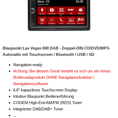
Swift
SX 4
Verona
Vitara
Wagon R
Blaupunkt Las Vegas 690 DAB - Doppel-DIN CD/DVD/MP3-
XL7
Autoradio mit Touchscreen / Bluetooth / USB / SD
für Toyota
Navigation-ready
Achtung: Bei diesem Gerät handelt es sich um ein reines
für Volkswagen
Multimediaprodukt OHNE Navigationsfunktion /
Navigationssoftware
für Volvo
6.8" kapazitives Touchscreen Display
Universal
Intuitive Blaupunkt Bedienerführung
CODEM High-End AM/FM (RDS) Tuner
Radioeinbausets
Integrierter DAB/DAB+ Tuner
...
Radiorahmen