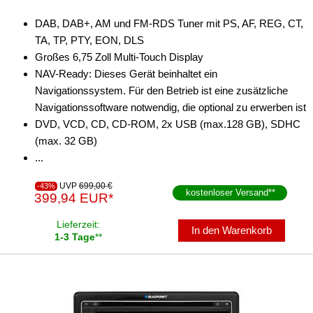
Esteem
DAB, DAB+, AM und FM-RDS Tuner mit PS, AF, REG, CT,
Forenza
TA, TP, PTY, EON, DLS
Großes 6,75 Zoll Multi-Touch Display
Grand Vitara
NAV-Ready: Dieses Gerät beinhaltet ein
Navigationssystem. Für den Betrieb ist eine zusätzliche
Ignis
Navigationssoftware notwendig, die optional zu erwerben ist
Jimny
DVD, VCD, CD, CD-ROM, 2x USB (max.128 GB), SDHC
(max. 32 GB)
Kizashi
...
Liana
UVP
699,00 €
-43%
kostenloser Versand
**
399,94 EUR*
Reno
Lieferzeit:
In den Warenkorb
Ritz
1-3 Tage
**
Sidekick
Splash