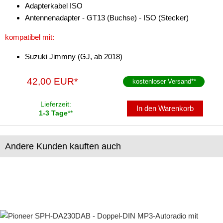
Adapterkabel ISO
Antennenadapter - GT13 (Buchse) - ISO (Stecker)
für Lexus
kompatibel mit:
für Lincoln
Suzuki Jimmny (GJ, ab 2018)
für MAN
für Mazda
42,00 EUR*
kostenloser Versand
**
für Mercedes-Benz
Lieferzeit:
In den Warenkorb
1-3 Tage
**
für Mercury
für Mini
Andere Kunden kauften auch
für Mitsubishi
für Nissan
für Oldsmobile
für Opel