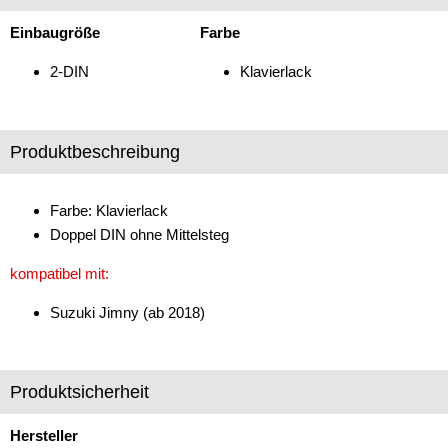
Freischaltmodule
Einbaugröße
Farbe
Freisprechadapter
2-DIN
Klavierlack
Frequenzweichen
Handyhalterungen
Produktbeschreibung
iPod
Farbe: Klavierlack
kabellos Laden
Doppel DIN ohne Mittelsteg
Lautsprecheradapter
kompatibel mit:
Lautsprechereinbauset
Suzuki Jimny (ab 2018)
Lautsprecherkabel
Lautsprecherringe
Produktsicherheit
Lenkradadapter
Hersteller