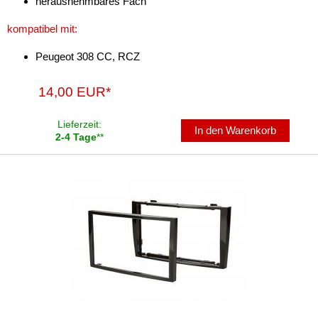
herausnehmbares Fach
für Chevrolet
kompatibel mit:
für Chrysler
Peugeot 308 CC, RCZ
für Citroen
14,00 EUR*
für Dacia
für Daewoo
Lieferzeit:
In den Warenkorb
2-4 Tage
**
für Daihatsu
für Dodge
für Eagle
für Fiat
für Ford
für GMC