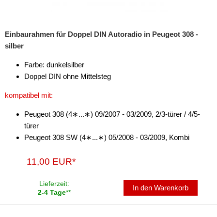
Antennenzubehör
Einbaurahmen für Doppel DIN Autoradio in Peugeot 308 -
Aux-In-Adapter
silber
Bluetooth
Farbe: dunkelsilber
CAN-BUS-Adapter
Doppel DIN ohne Mittelsteg
kompatibel mit:
Cinch-Kabel
Peugeot 308 (4∗...∗) 09/2007 - 03/2009, 2/3-türer / 4/5-
DAB+
türer
Entriegelung
Peugeot 308 SW (4∗...∗) 05/2008 - 03/2009, Kombi
Entstörmaterial
11,00 EUR*
Ersatzteile
Lieferzeit:
In den Warenkorb
Fahrzeughalter
2-4 Tage
**
Fernbedienungen