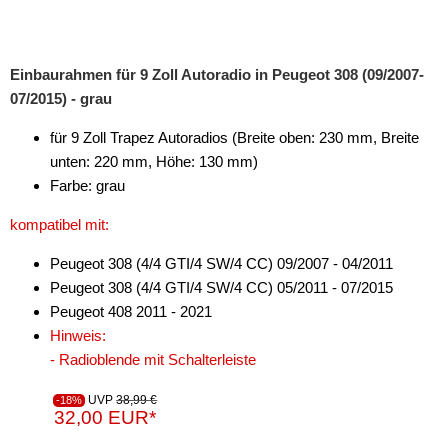
für Pontiac
für Porsche
Einbaurahmen für 9 Zoll Autoradio in Peugeot 308 (09/2007-
für Ram
07/2015) - grau
für Renault
für 9 Zoll Trapez Autoradios (Breite oben: 230 mm, Breite
unten: 220 mm, Höhe: 130 mm)
für Rover
Farbe: grau
für Saab
kompatibel mit:
für Saturn
Peugeot 308 (4/4 GTI/4 SW/4 CC) 09/2007 - 04/2011
Peugeot 308 (4/4 GTI/4 SW/4 CC) 05/2011 - 07/2015
für Scania
Peugeot 408 2011 - 2021
für Scion
Hinweis:
- Radioblende mit Schalterleiste
für Seat
UVP
38,99 €
-18%
für Skoda
32,00 EUR*