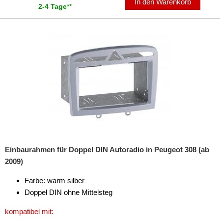
In den Warenkorb
2-4 Tage
**
für Peugeot
1007
106
107
108
206
207
Einbaurahmen für Doppel DIN Autoradio in Peugeot 308 (ab
306
2009)
307
Farbe: warm silber
308
Doppel DIN ohne Mittelsteg
4007
kompatibel mit: