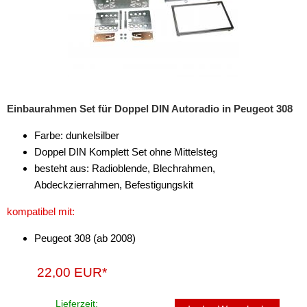
für Lexus
für Lincoln
für MAN
für Mazda
Einbaurahmen Set für Doppel DIN Autoradio in Peugeot 308
für Mercedes-Benz
Farbe: dunkelsilber
Doppel DIN Komplett Set ohne Mittelsteg
für Mercury
besteht aus: Radioblende, Blechrahmen,
Abdeckzierrahmen, Befestigungskit
für Mini
kompatibel mit:
für Mitsubishi
Peugeot 308 (ab 2008)
für Nissan
22,00 EUR*
für Oldsmobile
für Opel
Lieferzeit: