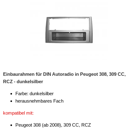
Freischaltmodule
Freisprechadapter
Frequenzweichen
Handyhalterungen
iPod
kabellos Laden
Einbaurahmen für DIN Autoradio in Peugeot 308, 309 CC,
RCZ - dunkelsilber
Lautsprecheradapter
Farbe: dunkelsilber
Lautsprechereinbauset
herausnehmbares Fach
Lautsprecherkabel
kompatibel mit:
Lautsprecherringe
Peugeot 308 (ab 2008), 309 CC, RCZ
Lenkradadapter