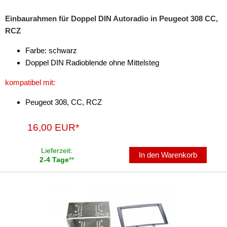
für Harley Davidson
Einbaurahmen für Doppel DIN Autoradio in Peugeot 308 CC,
für Honda
RCZ
für Hummer
Farbe: schwarz
Doppel DIN Radioblende ohne Mittelsteg
für Hyundai
kompatibel mit:
für Infiniti
Peugeot 308, CC, RCZ
für Isuzu
für Iveco
16,00 EUR*
für Jaguar
Lieferzeit:
In den Warenkorb
2-4 Tage
**
für Jeep
für Kia
für Lancia
für Land Rover