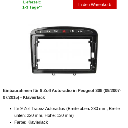
für Smart
Lieferzeit:
In den Warenkorb
1-3 Tage
**
für Ssangyong
für Subaru
für Suzuki
für Toyota
für Volkswagen
für Volvo
Universal
Einbaurahmen für 9 Zoll Autoradio in Peugeot 308 (09/2007-
Radioeinbausets
07/2015) - Klavierlack
Radiorahmen
für 9 Zoll Trapez Autoradios (Breite oben: 230 mm, Breite
unten: 220 mm, Höhe: 130 mm)
SD-Adapter
Farbe: Klavierlack
Stromversorgung