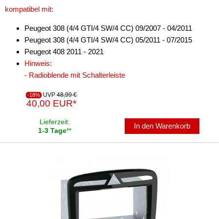
kompatibel mit:
Subwoofer-Zubehör
Peugeot 308 (4/4 GTI/4 SW/4 CC) 09/2007 - 04/2011
USB-Adapter
Peugeot 308 (4/4 GTI/4 SW/4 CC) 05/2011 - 07/2015
Peugeot 408 2011 - 2021
Verstärker-Zubehör
Hinweis:
- Radioblende mit Schalterleiste
Vorverstärkeradapter
UVP
48,99 €
Wechsler-Zubehör
-18%
40,00 EUR*
Werkstatt
Lieferzeit:
In den Warenkorb
1-3 Tage
**