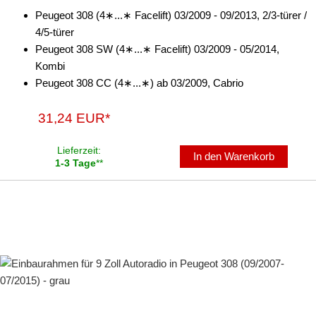
4008
Peugeot 308 (4∗...∗ Facelift) 03/2009 - 09/2013, 2/3-türer /
4/5-türer
406
Peugeot 308 SW (4∗...∗ Facelift) 03/2009 - 05/2014,
Kombi
407
Peugeot 308 CC (4∗...∗) ab 03/2009, Cabrio
Bipper
31,24 EUR*
Boxer
Lieferzeit:
e-Boxer
In den Warenkorb
1-3 Tage
**
Expert
Partner
RCZ
Traveller
für Plymouth