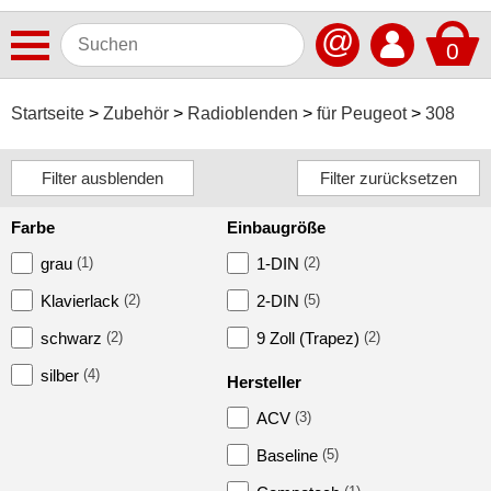
@
0
Antennen
Startseite
Zubehör
Radioblenden
für Peugeot
308
Autoradios
Dashcams
Farbe
Einbaugröße
Elektromobilität
grau
(1)
1-DIN
(2)
Freisprechanlagen
Klavierlack
(2)
2-DIN
(5)
Lautsprecher
schwarz
(2)
9 Zoll (Trapez)
(2)
Multimedia
silber
(4)
Hersteller
Navigationssoftware
ACV
(3)
Navigationssysteme
Baseline
(5)