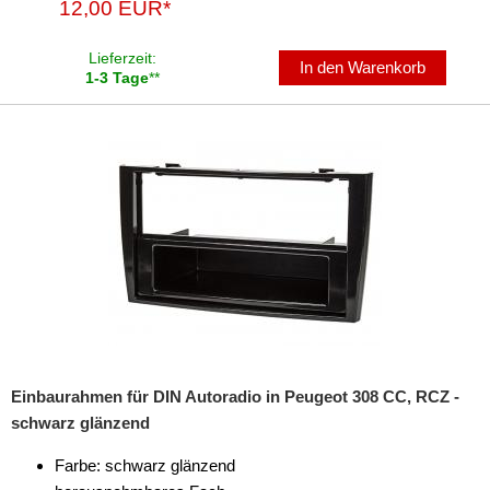
12,00 EUR*
Marderschutz
Lieferzeit:
Multimediainterface
In den Warenkorb
1-3 Tage
**
Parkscheiben
Radioadapter
Radioblenden
für Acura
für Alfa Romeo
für Audi
für BMW
Einbaurahmen für DIN Autoradio in Peugeot 308 CC, RCZ -
für Buick
schwarz glänzend
für Cadillac
Farbe: schwarz glänzend