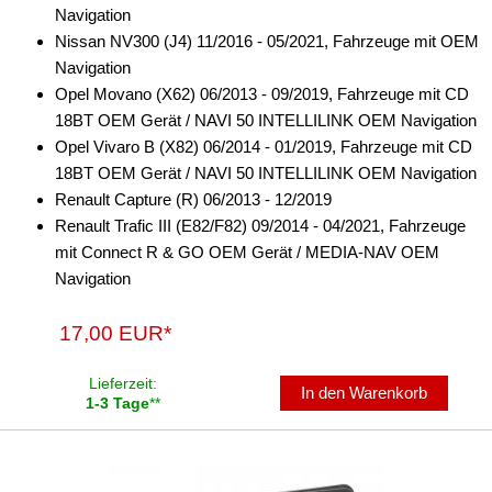
Navigation
Freischaltmodule
Nissan NV300 (J4) 11/2016 - 05/2021, Fahrzeuge mit OEM
Navigation
Freisprechadapter
Opel Movano (X62) 06/2013 - 09/2019, Fahrzeuge mit CD
Frequenzweichen
18BT OEM Gerät / NAVI 50 INTELLILINK OEM Navigation
Opel Vivaro B (X82) 06/2014 - 01/2019, Fahrzeuge mit CD
Handyhalterungen
18BT OEM Gerät / NAVI 50 INTELLILINK OEM Navigation
Renault Capture (R) 06/2013 - 12/2019
iPod
Renault Trafic III (E82/F82) 09/2014 - 04/2021, Fahrzeuge
kabellos Laden
mit Connect R & GO OEM Gerät / MEDIA-NAV OEM
Navigation
Lautsprecheradapter
17,00 EUR*
Lautsprechereinbauset
Lautsprecherkabel
Lieferzeit:
In den Warenkorb
1-3 Tage
**
Lautsprecherringe
Lenkradadapter