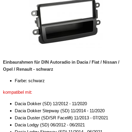
Marderschutz
Multimediainterface
Parkscheiben
Radioadapter
Radioblenden
Einbaurahmen für DIN Autoradio in Dacia / Fiat / Nissan /
für Acura
Opel / Renault - schwarz
für Alfa Romeo
Farbe: schwarz
für Audi
kompatibel mit:
für BMW
Dacia Dokker (SD) 12/2012 - 11/2020
Dacia Dokker Stepway (SD) 11/2014 - 11/2020
für Buick
Dacia Duster (SD/SR Facelift) 11/2013 - 07/2021
für Cadillac
Dacia Lodgy (SD) 06/2012 - 06/2021
Dacia Lodgy Stepway (SD) 11/2014 - 06/2021