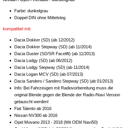
für Rover
Farbe: dunkelgrau
für Saab
Doppel DIN ohne Mittelsteg
kompatibel mit:
für Saturn
Dacia Dokker (SD) (ab 12/2012)
für Scania
Dacia Dokker Stepway (SD) (ab 11/2014)
für Scion
Dacia Duster (SD/SR Facelift) (ab 11/2013)
Dacia Lodgy (SD) (ab 06/2012)
für Seat
Dacia Lodgy Stepway (SD) (ab 11/2014)
Dacia Logan MCV (SD) (ab 07/2013)
für Skoda
Dacia Sandero / Sandero Stepway (SD) (ab 01/2013)
für Smart
Info: Bei Fahrzeugen mit Radiovorbereitung muss die
original Blende gegen die Blende der Radio-/Navi Version
für Ssangyong
getauscht werden!
Fiat Talento ab 2016
für Subaru
Nissan NV300 ab 2016
für Suzuki
Opel Movano 2013 - 2018 (Mit OEM Navi50)