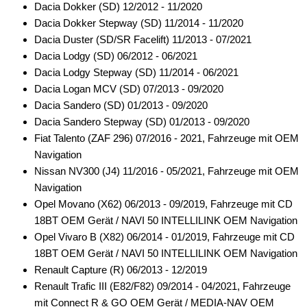
Dacia Dokker (SD) 12/2012 - 11/2020
Dacia Dokker Stepway (SD) 11/2014 - 11/2020
für Jaguar
Dacia Duster (SD/SR Facelift) 11/2013 - 07/2021
für Jeep
Dacia Lodgy (SD) 06/2012 - 06/2021
Dacia Lodgy Stepway (SD) 11/2014 - 06/2021
für Kia
Dacia Logan MCV (SD) 07/2013 - 09/2020
Dacia Sandero (SD) 01/2013 - 09/2020
für Lancia
Dacia Sandero Stepway (SD) 01/2013 - 09/2020
für Land Rover
Fiat Talento (ZAF 296) 07/2016 - 2021, Fahrzeuge mit OEM
Navigation
für Lexus
Nissan NV300 (J4) 11/2016 - 05/2021, Fahrzeuge mit OEM
Navigation
für Lincoln
Opel Movano (X62) 06/2013 - 09/2019, Fahrzeuge mit CD
für MAN
18BT OEM Gerät / NAVI 50 INTELLILINK OEM Navigation
Opel Vivaro B (X82) 06/2014 - 01/2019, Fahrzeuge mit CD
für Mazda
18BT OEM Gerät / NAVI 50 INTELLILINK OEM Navigation
Renault Capture (R) 06/2013 - 12/2019
für Mercedes-Benz
Renault Trafic III (E82/F82) 09/2014 - 04/2021, Fahrzeuge
für Mercury
mit Connect R & GO OEM Gerät / MEDIA-NAV OEM