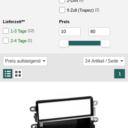
2-DIN
(6)
Rückfahrsysteme
9 Zoll (Trapez)
(2)
Soundprozessoren
Lieferzeit**
Preis
Subwoofer
1-3 Tage
(12)
Verstärker
2-4 Tage
(1)
Zubehör
Aktivsystemadapter
Antennenadapter
1
Antennenkabel
Antennensplitter
Antennenstab
Antennenstecker
Antennenverstärker