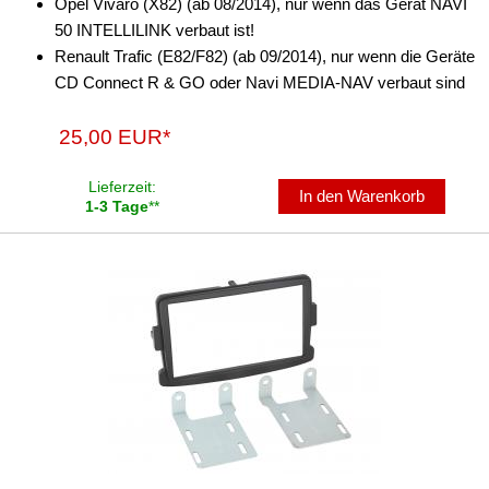
Opel Vivaro (X82) (ab 08/2014), nur wenn das Gerät NAVI
für Toyota
50 INTELLILINK verbaut ist!
Renault Trafic (E82/F82) (ab 09/2014), nur wenn die Geräte
für Volkswagen
CD Connect R & GO oder Navi MEDIA-NAV verbaut sind
für Volvo
25,00 EUR*
Universal
Lieferzeit:
Radioeinbausets
In den Warenkorb
1-3 Tage
**
Radiorahmen
SD-Adapter
Stromversorgung
Subwoofer-Zubehör
USB-Adapter
Verstärker-Zubehör