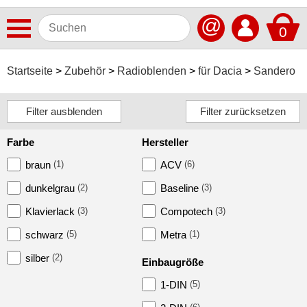
@
0
Antennen
Startseite
Zubehör
Radioblenden
für Dacia
Sandero
Autoradios
Dashcams
Farbe
Hersteller
Elektromobilität
braun
(1)
ACV
(6)
Freisprechanlagen
dunkelgrau
(2)
Baseline
(3)
Lautsprecher
Klavierlack
(3)
Compotech
(3)
Multimedia
schwarz
(5)
Metra
(1)
Navigationssoftware
silber
(2)
Einbaugröße
Navigationssysteme
1-DIN
(5)