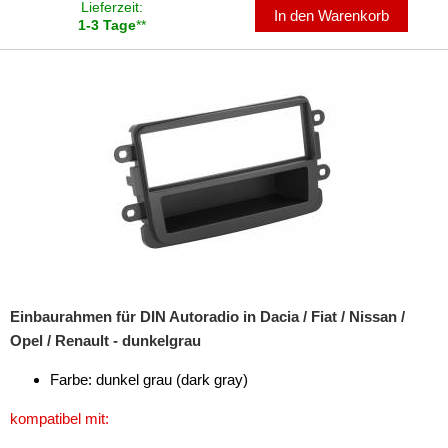
für Dodge
Lieferzeit:
In den Warenkorb
1-3 Tage
**
für Eagle
für Fiat
für Ford
für GMC
für Harley Davidson
für Honda
für Hummer
Einbaurahmen für DIN Autoradio in Dacia / Fiat / Nissan /
für Hyundai
Opel / Renault - dunkelgrau
für Infiniti
Farbe: dunkel grau (dark gray)
für Isuzu
kompatibel mit:
für Iveco