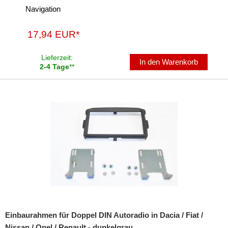
Navigation
für Mini
17,94 EUR*
für Mitsubishi
für Nissan
Lieferzeit:
In den Warenkorb
2-4 Tage
**
für Oldsmobile
für Opel
für Peugeot
für Plymouth
für Pontiac
für Porsche
für Ram
Einbaurahmen für Doppel DIN Autoradio in Dacia / Fiat /
für Renault
Nissan / Opel / Renault - dunkelgrau