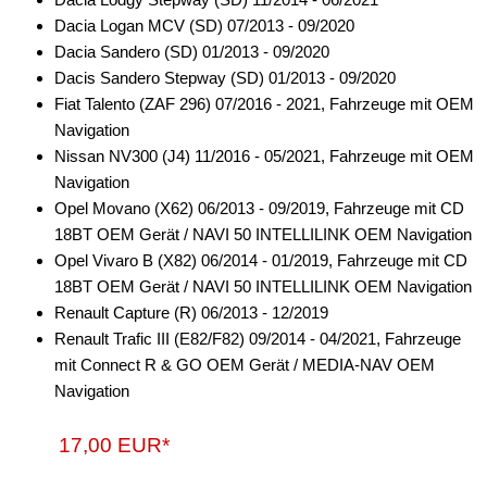
für Chevrolet
Dacia Logan MCV (SD) 07/2013 - 09/2020
Dacia Sandero (SD) 01/2013 - 09/2020
für Chrysler
Dacis Sandero Stepway (SD) 01/2013 - 09/2020
für Citroen
Fiat Talento (ZAF 296) 07/2016 - 2021, Fahrzeuge mit OEM
Navigation
für Dacia
Nissan NV300 (J4) 11/2016 - 05/2021, Fahrzeuge mit OEM
Navigation
Dokker
Opel Movano (X62) 06/2013 - 09/2019, Fahrzeuge mit CD
Duster
18BT OEM Gerät / NAVI 50 INTELLILINK OEM Navigation
Opel Vivaro B (X82) 06/2014 - 01/2019, Fahrzeuge mit CD
Lodgy
18BT OEM Gerät / NAVI 50 INTELLILINK OEM Navigation
Renault Capture (R) 06/2013 - 12/2019
Logan
Renault Trafic III (E82/F82) 09/2014 - 04/2021, Fahrzeuge
Sandero
mit Connect R & GO OEM Gerät / MEDIA-NAV OEM
Navigation
für Daewoo
17,00 EUR*
für Daihatsu