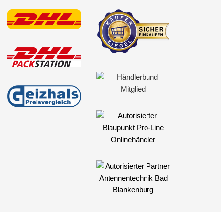
Dispatch
E-Class
Fifth Avenue
Grand Voyager
Imperial
Laser
LeBaron
LHS
Neon
New Yorker
Newport
Pacifica