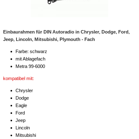
Freischaltmodule
Freisprechadapter
Einbaurahmen für DIN Autoradio in Chrysler, Dodge, Ford,
Frequenzweichen
Jeep, Lincoln, Mitsubishi, Plymouth - Fach
Handyhalterungen
Farbe: schwarz
iPod
mit Ablagefach
Metra 99-6000
kabellos Laden
kompatibel mit:
Lautsprecheradapter
Chrysler
Lautsprechereinbauset
Dodge
Eagle
Lautsprecherkabel
Ford
Jeep
Lautsprecherringe
Lincoln
Lenkradadapter
Mitsubishi