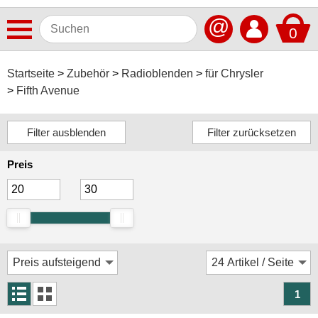
@
0
Antennen
Startseite
Zubehör
Radioblenden
für Chrysler
Fifth Avenue
Autoradios
Dashcams
Elektromobilität
Preis
Freisprechanlagen
Lautsprecher
Multimedia
Navigationssoftware
Navigationssysteme
1