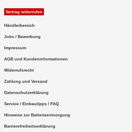
für Chevrolet
Vertrag widerrufen
für Chrysler
Händlerbereich
200
Jobs / Bewerbung
300
Impressum
300 C
AGB und Kundeninformationen
300 M
Widerrufsrecht
Aspen
Zahlung und Versand
Cirrus
Datenschutzerklärung
Concorde
Service / Einbautipps / FAQ
Cordoba
Hinweise zur Batterieentsorgung
Country
Barrierefreiheitserklärung