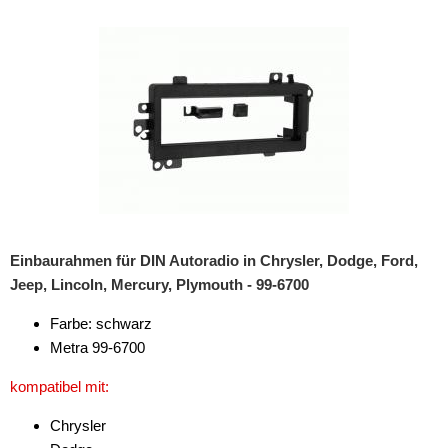
Rückfahrsysteme
Soundprozessoren
Subwoofer
Verstärker
Zubehör
Aktivsystemadapter
Antennenadapter
Einbaurahmen für DIN Autoradio in Chrysler, Dodge, Ford,
Jeep, Lincoln, Mercury, Plymouth - 99-6700
Antennenkabel
Farbe: schwarz
Antennensplitter
Metra 99-6700
Antennenstab
kompatibel mit:
Antennenstecker
Chrysler
Antennenverstärker