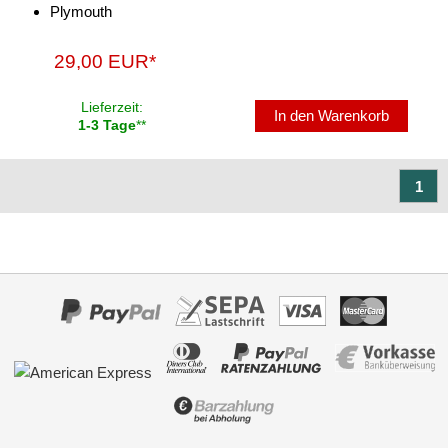
Plymouth
Marderschutz
29,00 EUR*
Multimediainterface
Parkscheiben
Lieferzeit:
In den Warenkorb
1-3 Tage
**
Radioadapter
Radioblenden
1
für Acura
für Alfa Romeo
für Audi
für BMW
für Buick
für Cadillac