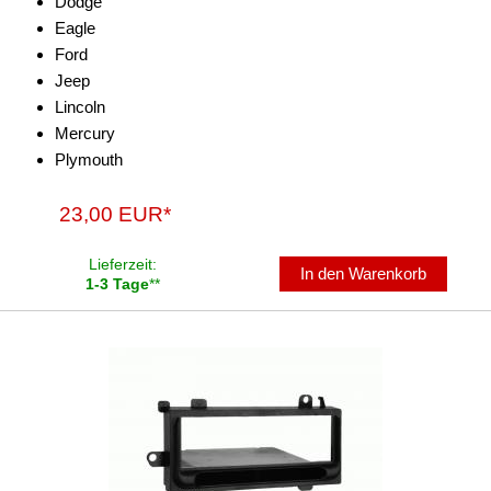
Dodge
Eagle
Antennenzubehör
Ford
Jeep
Aux-In-Adapter
Lincoln
Bluetooth
Mercury
Plymouth
CAN-BUS-Adapter
23,00 EUR*
Cinch-Kabel
DAB+
Lieferzeit:
In den Warenkorb
1-3 Tage
**
Entriegelung
Entstörmaterial
Ersatzteile
Fahrzeughalter
Fernbedienungen