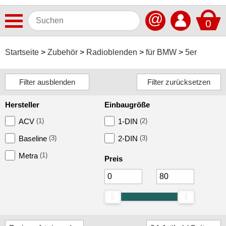
@
0
Antennen
Startseite
Zubehör
Radioblenden
für BMW
5er
Autoradios
Dashcams
Hersteller
Einbaugröße
Elektromobilität
ACV
(1)
1-DIN
(2)
Freisprechanlagen
Baseline
(3)
2-DIN
(3)
Lautsprecher
Metra
(1)
Preis
Multimedia
Navigationssoftware
Navigationssysteme