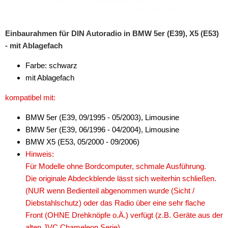
Freischaltmodule
Einbaurahmen für DIN Autoradio in BMW 5er (E39), X5 (E53)
Freisprechadapter
- mit Ablagefach
Frequenzweichen
Farbe: schwarz
Handyhalterungen
mit Ablagefach
iPod
kompatibel mit:
kabellos Laden
BMW 5er (E39, 09/1995 - 05/2003), Limousine
BMW 5er (E39, 06/1996 - 04/2004), Limousine
Lautsprecheradapter
BMW X5 (E53, 05/2000 - 09/2006)
Hinweis:
Lautsprechereinbauset
Für Modelle ohne Bordcomputer, schmale Ausführung.
Lautsprecherkabel
Die originale Abdeckblende lässt sich weiterhin schließen.
(NUR wenn Bedienteil abgenommen wurde (Sicht /
Lautsprecherringe
Diebstahlschutz) oder das Radio über eine sehr flache
Front (OHNE Drehknöpfe o.Ä.) verfügt (z.B. Geräte aus der
Lenkradadapter
alten JVC Chameleon Serie)