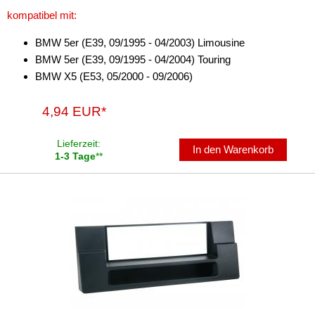
kompatibel mit:
Antennenzubehör
BMW 5er (E39, 09/1995 - 04/2003) Limousine
Aux-In-Adapter
BMW 5er (E39, 09/1995 - 04/2004) Touring
BMW X5 (E53, 05/2000 - 09/2006)
Bluetooth
CAN-BUS-Adapter
4,94 EUR*
Cinch-Kabel
Lieferzeit:
In den Warenkorb
1-3 Tage
**
DAB+
Entriegelung
Entstörmaterial
Ersatzteile
Fahrzeughalter
Fernbedienungen