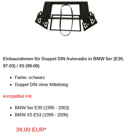
für Citroen
für Dacia
für Daewoo
für Daihatsu
für Dodge
Einbaurahmen für Doppel DIN Autoradio in BMW 5er (E39,
für Eagle
97-03) / X5 (99-06)
für Fiat
Farbe: schwarz
für Ford
Doppel DIN ohne Mittelsteg
kompatibel mit:
für GMC
BMW 5er E39 (1995 - 2003)
für Harley Davidson
BMW X5 E53 (1999 - 2006)
für Honda
39,00 EUR*
für Hummer