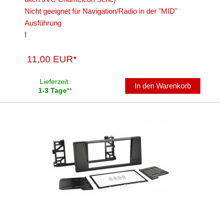
Marderschutz
Nicht geeignet für Navigation/Radio in der "MID"
Ausführung
Multimediainterface
!
Parkscheiben
11,00 EUR*
Radioadapter
Lieferzeit:
In den Warenkorb
Radioblenden
1-3 Tage
**
für Acura
für Alfa Romeo
für Audi
für BMW
1er
3er