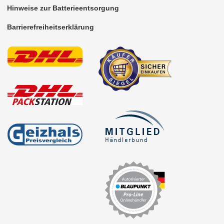
für Smart
Hinweise zur Batterieentsorgung
für Ssangyong
Barrierefreiheitserklärung
für Subaru
für Suzuki
für Toyota
für Volkswagen
für Volvo
Universal
Radioeinbausets
Radiorahmen
SD-Adapter