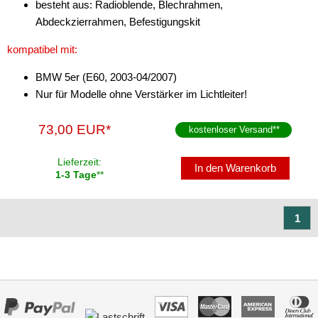
besteht aus: Radioblende, Blechrahmen,
für MAN
Abdeckzierrahmen, Befestigungskit
für Mazda
kompatibel mit:
für Mercedes-Benz
BMW 5er (E60, 2003-04/2007)
Nur für Modelle ohne Verstärker im Lichtleiter!
für Mercury
73,00 EUR*
kostenloser Versand
**
für Mini
für Mitsubishi
Lieferzeit:
In den Warenkorb
1-3 Tage
**
für Nissan
1
für Oldsmobile
für Opel
für Peugeot
für Plymouth