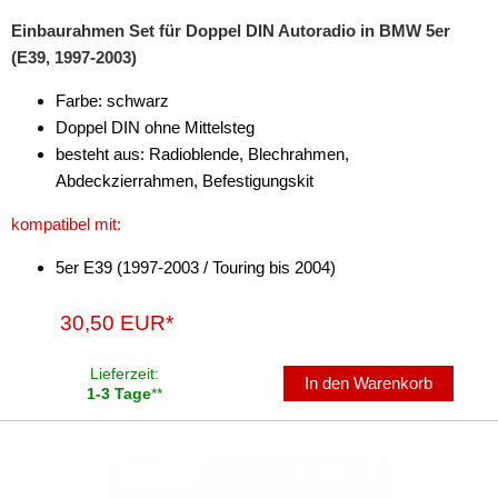
4er
Einbaurahmen Set für Doppel DIN Autoradio in BMW 5er
(E39, 1997-2003)
5er
Farbe: schwarz
X1
Doppel DIN ohne Mittelsteg
X3
besteht aus: Radioblende, Blechrahmen,
Abdeckzierrahmen, Befestigungskit
X5
kompatibel mit:
X6
5er E39 (1997-2003 / Touring bis 2004)
Z4
30,50 EUR*
für Buick
für Cadillac
Lieferzeit:
In den Warenkorb
1-3 Tage
**
für Chevrolet
für Chrysler