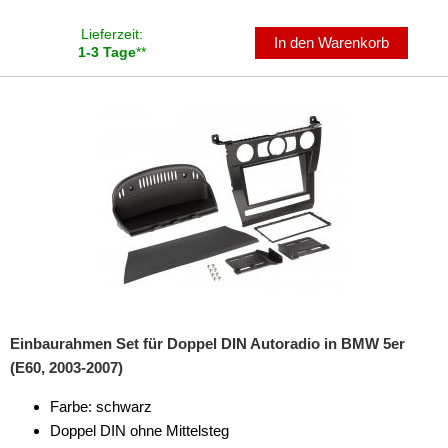
Lieferzeit:
für Hyundai
In den Warenkorb
1-3 Tage
**
für Infiniti
für Isuzu
für Iveco
für Jaguar
für Jeep
für Kia
für Lancia
Einbaurahmen Set für Doppel DIN Autoradio in BMW 5er
für Land Rover
(E60, 2003-2007)
für Lexus
Farbe: schwarz
Doppel DIN ohne Mittelsteg
für Lincoln