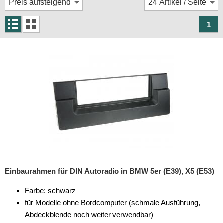
Rückfahrsysteme
Soundprozessoren
1
Subwoofer
Verstärker
Zubehör
Aktivsystemadapter
Antennenadapter
Antennenkabel
Antennensplitter
Einbaurahmen für DIN Autoradio in BMW 5er (E39), X5 (E53)
Antennenstab
Farbe: schwarz
Antennenstecker
für Modelle ohne Bordcomputer (schmale Ausführung,
Abdeckblende noch weiter verwendbar)
Antennenverstärker