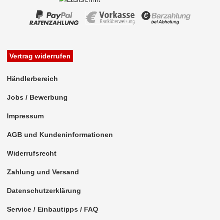
für Pontiac
für Porsche
für Ram
Vertrag widerrufen
für Renault
Händlerbereich
für Rover
Jobs / Bewerbung
für Saab
Impressum
für Saturn
AGB und Kundeninformationen
für Scania
Widerrufsrecht
für Scion
Zahlung und Versand
für Seat
Datenschutzerklärung
für Skoda
Service / Einbautipps / FAQ