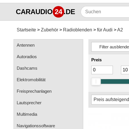
CARAUDIO
24
.DE
Startseite
Zubehör
Radioblenden
für Audi
A2
Antennen
Autoradios
Preis
Dashcams
Elektromobilität
Freisprechanlagen
Lautsprecher
Multimedia
Navigationssoftware