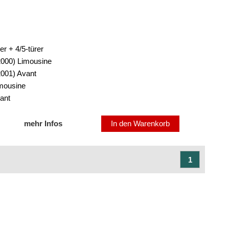
er + 4/5-türer
/2000) Limousine
2001) Avant
imousine
ant
mehr Infos
In den Warenkorb
1