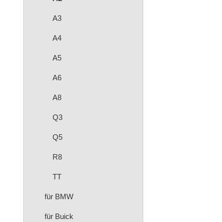
A3
A4
A5
A6
A8
Q3
Q5
R8
TT
für BMW
für Buick