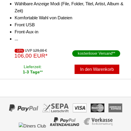
Wählbare Anzeige Modi (File, Folder, Titel, Artist, Album &
Zeit)
Komfortable Wahl von Dateien
Front USB
Front-Aux-in
...
UVP
129,00 €
-18%
kostenloser Versand
**
106,00 EUR*
Lieferzeit:
In den Warenkorb
1-3 Tage
**