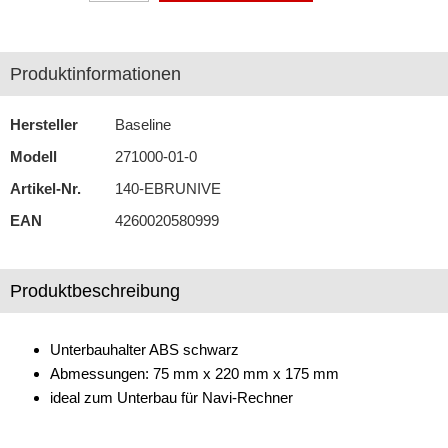
Antennenzubehör
Produktinformationen
Aux-In-Adapter
Bluetooth
Hersteller
Baseline
Modell
CAN-BUS-Adapter
271000-01-0
Artikel-Nr.
140-EBRUNIVE
Cinch-Kabel
EAN
4260020580999
DAB+
Entriegelung
Produktbeschreibung
Entstörmaterial
Unterbauhalter ABS schwarz
Ersatzteile
Abmessungen: 75 mm x 220 mm x 175 mm
Fahrzeughalter
ideal zum Unterbau für Navi-Rechner
Fernbedienungen