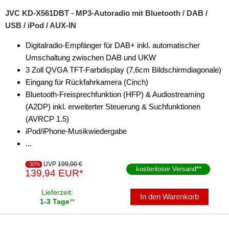
Marderschutz
JVC KD-X561DBT - MP3-Autoradio mit Bluetooth / DAB /
USB / iPod / AUX-IN
Multimediainterface
Digitalradio-Empfänger für DAB+ inkl. automatischer
Parkscheiben
Umschaltung zwischen DAB und UKW
3 Zoll QVGA TFT-Farbdisplay (7,6cm Bildschirmdiagonale)
Radioadapter
Eingang für Rückfahrkamera (Cinch)
Radioblenden
Bluetooth-Freisprechfunktion (HFP) & Audiostreaming
(A2DP) inkl. erweiterter Steuerung & Suchfunktionen
für Acura
(AVRCP 1.5)
iPod/iPhone-Musikwiedergabe
für Alfa Romeo
...
für Audi
UVP
199,00 €
-30%
kostenloser Versand
**
139,94 EUR*
für BMW
Lieferzeit:
für Buick
In den Warenkorb
1-3 Tage
**
für Cadillac