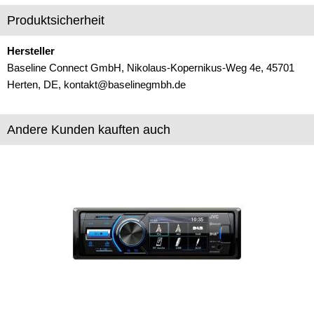
Produktsicherheit
Freischaltmodule
Freisprechadapter
Hersteller
Baseline Connect GmbH, Nikolaus-Kopernikus-Weg 4e, 45701
Frequenzweichen
Herten, DE, kontakt@baselinegmbh.de
Handyhalterungen
Andere Kunden kauften auch
iPod
kabellos Laden
Lautsprecheradapter
Lautsprechereinbauset
Lautsprecherkabel
Lautsprecherringe
Lenkradadapter