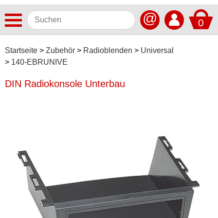
@
0
Antennen
Startseite
Zubehör
Radioblenden
Universal
140-EBRUNIVE
Autoradios
DIN Radiokonsole Unterbau
Dashcams
Elektromobilität
Freisprechanlagen
Lautsprecher
Multimedia
Navigationssoftware
Navigationssysteme