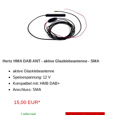
für Chevrolet
für Chrysler
für Citroen
für Dacia
für Daewoo
für Daihatsu
Hertz HMA DAB ANT - aktive Glasklebeantenne - SMA
für Dodge
aktive Glasklebeantenne
für Eagle
Speisespannung: 12 V
Kompatibel mit: HMB DAB+
für Fiat
Anschluss: SMA
für Ford
15,00 EUR*
für GMC
Lieferzeit: