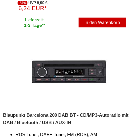
UVP
9,90 €
-37%
6,24 EUR*
für Lexus
Lieferzeit:
In den Warenkorb
für Lincoln
1-3 Tage
**
für MAN
für Mazda
für Mercedes-Benz
für Mercury
für Mini
für Mitsubishi
für Nissan
Blaupunkt Barcelona 200 DAB BT - CD/MP3-Autoradio mit
für Oldsmobile
DAB / Bluetooth / USB / AUX-IN
für Opel
RDS Tuner, DAB+ Tuner, FM (RDS), AM