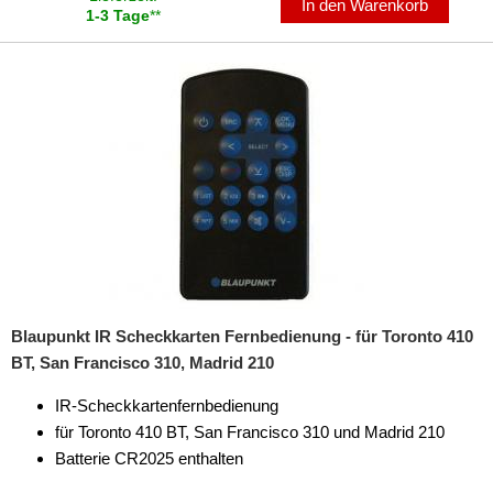
für Harley Davidson
In den Warenkorb
1-3 Tage
**
für Honda
für Hummer
für Hyundai
für Infiniti
für Isuzu
für Iveco
für Jaguar
Blaupunkt IR Scheckkarten Fernbedienung - für Toronto 410
für Jeep
BT, San Francisco 310, Madrid 210
für Kia
IR-Scheckkartenfernbedienung
für Toronto 410 BT, San Francisco 310 und Madrid 210
für Lancia
Batterie CR2025 enthalten
für Land Rover