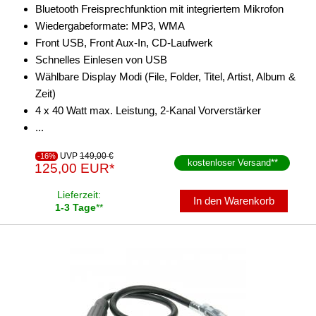
Bluetooth Freisprechfunktion mit integriertem Mikrofon
für Peugeot
Wiedergabeformate: MP3, WMA
Front USB, Front Aux-In, CD-Laufwerk
für Plymouth
Schnelles Einlesen von USB
für Pontiac
Wählbare Display Modi (File, Folder, Titel, Artist, Album &
Zeit)
für Porsche
4 x 40 Watt max. Leistung, 2-Kanal Vorverstärker
...
für Ram
UVP
149,00 €
-16%
für Renault
kostenloser Versand
**
125,00 EUR*
für Rover
Lieferzeit:
In den Warenkorb
1-3 Tage
**
für Saab
für Saturn
für Scania
für Scion