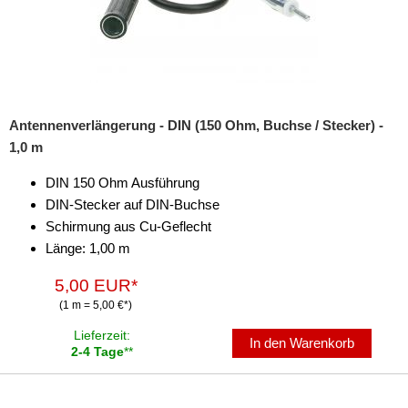
für Seat
für Skoda
für Smart
Antennenverlängerung - DIN (150 Ohm, Buchse / Stecker) -
für Ssangyong
1,0 m
für Subaru
DIN 150 Ohm Ausführung
für Suzuki
DIN-Stecker auf DIN-Buchse
Schirmung aus Cu-Geflecht
für Toyota
Länge: 1,00 m
für Volkswagen
5,00 EUR*
(1 m = 5,00 €*)
für Volvo
Lieferzeit:
In den Warenkorb
Universal
2-4 Tage
**
Radioeinbausets