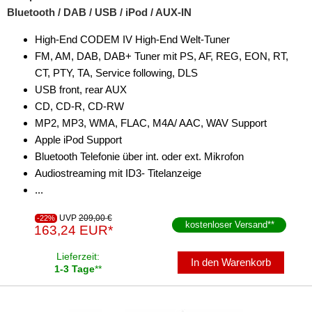
Bluetooth / DAB / USB / iPod / AUX-IN
High-End CODEM IV High-End Welt-Tuner
FM, AM, DAB, DAB+ Tuner mit PS, AF, REG, EON, RT,
CT, PTY, TA, Service following, DLS
USB front, rear AUX
CD, CD-R, CD-RW
MP2, MP3, WMA, FLAC, M4A/ AAC, WAV Support
Apple iPod Support
Bluetooth Telefonie über int. oder ext. Mikrofon
Audiostreaming mit ID3- Titelanzeige
...
UVP
209,00 €
-22%
kostenloser Versand
**
163,24 EUR*
Lieferzeit:
In den Warenkorb
1-3 Tage
**