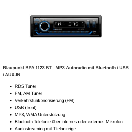
Radiorahmen
SD-Adapter
Stromversorgung
Subwoofer-Zubehör
USB-Adapter
Verstärker-Zubehör
Blaupunkt BPA 1123 BT - MP3-Autoradio mit Bluetooth / USB
Vorverstärkeradapter
/ AUX-IN
Wechsler-Zubehör
RDS Tuner
FM, AM Tuner
Werkstatt
Verkehrsfunkpriorisierung (FM)
USB (front)
MP3, WMA Unterstützung
Bluetooth Telefonie über internes oder externes Mikrofon
Audiostreaming mit Titelanzeige