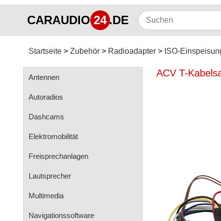
CARAUDIO
24
.DE
Startseite
Zubehör
Radioadapter
ISO-Einspeisun
ACV T-Kabelsat
Antennen
Autoradios
Dashcams
Elektromobilität
Freisprechanlagen
Lautsprecher
Multimedia
Navigationssoftware