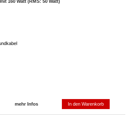
it 160 Watt (RMS: 50 Watt)
undkabel
mehr Infos
In den Warenkorb