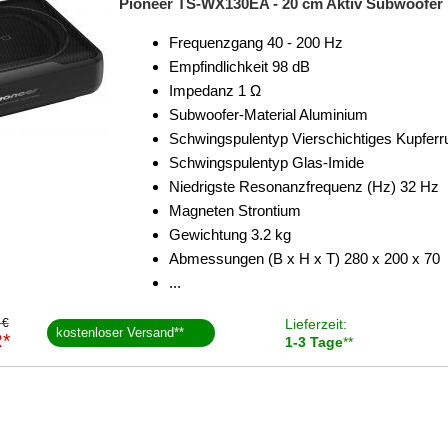
Pioneer TS-WX130EA - 20 cm Aktiv Subwoofer m
Frequenzgang 40 - 200 Hz
Empfindlichkeit 98 dB
Impedanz 1 Ω
Subwoofer-Material Aluminium
Schwingspulentyp Vierschichtiges Kupferr
Schwingspulentyp Glas-Imide
Niedrigste Resonanzfrequenz (Hz) 32 Hz
Magneten Strontium
Gewichtung 3.2 kg
Abmessungen (B x H x T) 280 x 200 x 70
...
 €
Lieferzeit:
kostenloser Versand
**
*
1-3 Tage
**