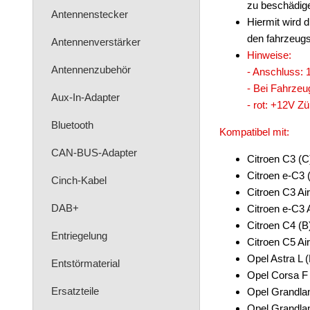
zu beschädige
Antennenstecker
Hiermit wird 
den fahrzeugs
Antennenverstärker
Hinweise:
Antennenzubehör
- Anschluss: 1
- Bei Fahrzeu
Aux-In-Adapter
- rot: +12V 
Bluetooth
Kompatibel mit:
CAN-BUS-Adapter
Citroen C3 (C
Citroen e-C3 
Cinch-Kabel
Citroen C3 Ai
DAB+
Citroen e-C3 
Citroen C4 (B
Entriegelung
Citroen C5 Ai
Opel Astra L 
Entstörmaterial
Opel Corsa F 
Ersatzteile
Opel Grandla
Opel Grandlan