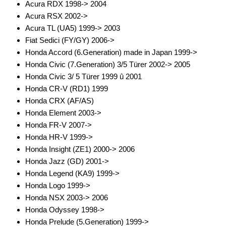
Acura RDX 1998-> 2004
Marderschutz
Acura RSX 2002->
Acura TL (UA5) 1999-> 2003
Multimediainterface
Fiat Sedici (FY/GY) 2006->
Honda Accord (6.Generation) made in Japan 1999->
Parkscheiben
Honda Civic (7.Generation) 3/5 Türer 2002-> 2005
Radioadapter
Honda Civic 3/ 5 Türer 1999 û 2001
Honda CR-V (RD1) 1999
Radioblenden
Honda CRX (AF/AS)
Honda Element 2003->
Radioeinbausets
Honda FR-V 2007->
Radiorahmen
Honda HR-V 1999->
Honda Insight (ZE1) 2000-> 2006
SD-Adapter
Honda Jazz (GD) 2001->
Honda Legend (KA9) 1999->
Stromversorgung
Honda Logo 1999->
Subwoofer-Zubehör
Honda NSX 2003-> 2006
Honda Odyssey 1998->
USB-Adapter
Honda Prelude (5.Generation) 1999->