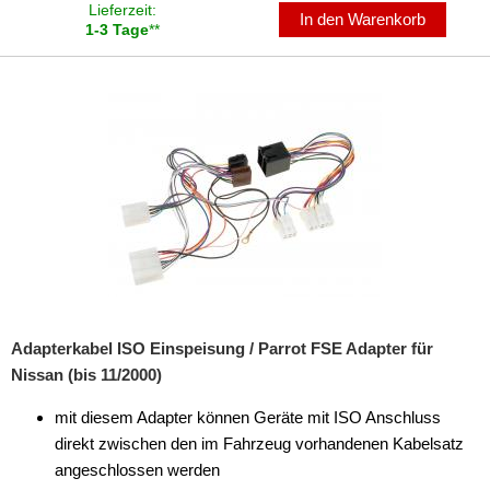
Lieferzeit:
In den Warenkorb
1-3 Tage
**
Freischaltmodule
Freisprechadapter
Dabendorf
Nokia
Parrot
für Acura
für Alfa Romeo
für Audi
Adapterkabel ISO Einspeisung / Parrot FSE Adapter für
Nissan (bis 11/2000)
für BMW
mit diesem Adapter können Geräte mit ISO Anschluss
für Chevrolet
direkt zwischen den im Fahrzeug vorhandenen Kabelsatz
für Chrysler
angeschlossen werden