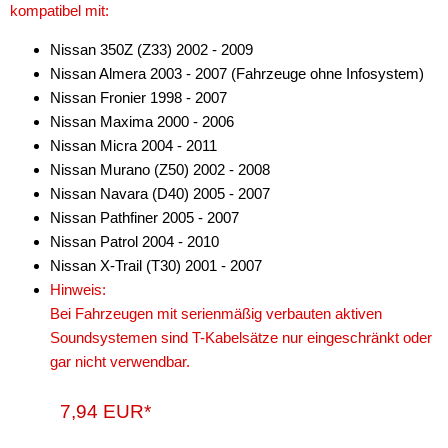
kompatibel mit:
Antennenzubehör
Nissan 350Z (Z33) 2002 - 2009
Nissan Almera 2003 - 2007 (Fahrzeuge ohne Infosystem)
Aux-In-Adapter
Nissan Fronier 1998 - 2007
Bluetooth
Nissan Maxima 2000 - 2006
Nissan Micra 2004 - 2011
CAN-BUS-Adapter
Nissan Murano (Z50) 2002 - 2008
Nissan Navara (D40) 2005 - 2007
Cinch-Kabel
Nissan Pathfiner 2005 - 2007
DAB+
Nissan Patrol 2004 - 2010
Nissan X-Trail (T30) 2001 - 2007
Entriegelung
Hinweis:
Bei Fahrzeugen mit serienmäßig verbauten aktiven
Entstörmaterial
Soundsystemen sind T-Kabelsätze nur eingeschränkt oder
Ersatzteile
gar nicht verwendbar.
Fahrzeughalter
7,94 EUR*
Fernbedienungen