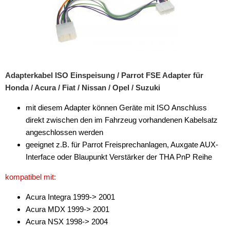
THB
Universal
Frequenzweichen
Adapterkabel ISO Einspeisung / Parrot FSE Adapter für
Handyhalterungen
Honda / Acura / Fiat / Nissan / Opel / Suzuki
iPod
mit diesem Adapter können Geräte mit ISO Anschluss
direkt zwischen den im Fahrzeug vorhandenen Kabelsatz
kabellos Laden
angeschlossen werden
Lautsprecheradapter
geeignet z.B. für Parrot Freisprechanlagen, Auxgate AUX-
Interface oder Blaupunkt Verstärker der THA PnP Reihe
Lautsprechereinbauset
kompatibel mit:
Lautsprecherkabel
Acura Integra 1999-> 2001
Lautsprecherringe
Acura MDX 1999-> 2001
Acura NSX 1998-> 2004
Lenkradadapter