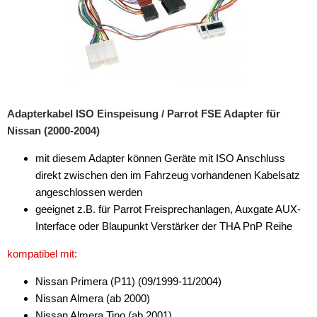
für Kia
für Lancia
für Land Rover
für Mazda
Adapterkabel ISO Einspeisung / Parrot FSE Adapter für
für Mercedes
Nissan (2000-2004)
für Mini
mit diesem Adapter können Geräte mit ISO Anschluss
direkt zwischen den im Fahrzeug vorhandenen Kabelsatz
für Mitsubishi
angeschlossen werden
für Nissan
geeignet z.B. für Parrot Freisprechanlagen, Auxgate AUX-
Interface oder Blaupunkt Verstärker der THA PnP Reihe
für Opel
kompatibel mit:
für Peugeot
Nissan Primera (P11) (09/1999-11/2004)
für Renault
Nissan Almera (ab 2000)
Nissan Almera Tino (ab 2001)