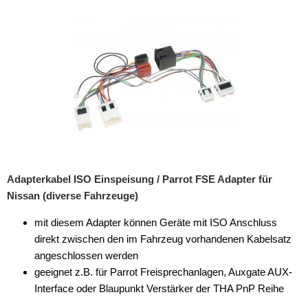
Rückfahrsysteme
Soundprozessoren
Subwoofer
Verstärker
Zubehör
Aktivsystemadapter
Antennenadapter
Adapterkabel ISO Einspeisung / Parrot FSE Adapter für
Nissan (diverse Fahrzeuge)
Antennenkabel
mit diesem Adapter können Geräte mit ISO Anschluss
Antennensplitter
direkt zwischen den im Fahrzeug vorhandenen Kabelsatz
Antennenstab
angeschlossen werden
geeignet z.B. für Parrot Freisprechanlagen, Auxgate AUX-
Antennenstecker
Interface oder Blaupunkt Verstärker der THA PnP Reihe
Antennenverstärker