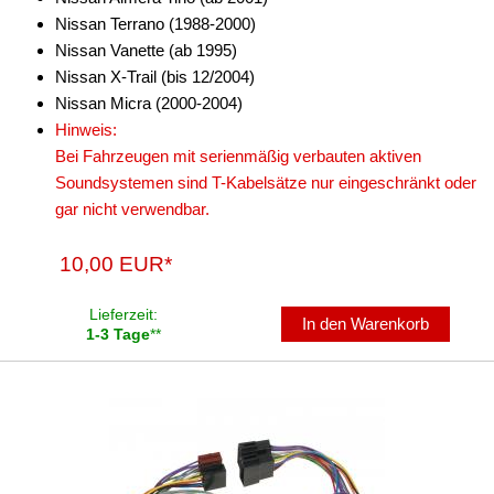
für Rover
Nissan Terrano (1988-2000)
für Seat
Nissan Vanette (ab 1995)
Nissan X-Trail (bis 12/2004)
für Skoda
Nissan Micra (2000-2004)
Hinweis:
für Smart
Bei Fahrzeugen mit serienmäßig verbauten aktiven
für SsangYong
Soundsystemen sind T-Kabelsätze nur eingeschränkt oder
gar nicht verwendbar.
für Subaru
10,00 EUR*
für Suzuki
für Toyota
Lieferzeit:
In den Warenkorb
1-3 Tage
**
für Volvo
für VW
Universal
Siemens