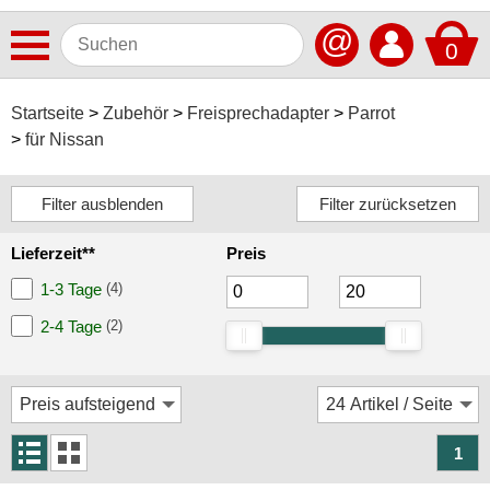
@
0
Antennen
Startseite
Zubehör
Freisprechadapter
Parrot
für Nissan
Autoradios
Dashcams
Elektromobilität
Lieferzeit**
Preis
Freisprechanlagen
1-3 Tage
(4)
Lautsprecher
2-4 Tage
(2)
Multimedia
Navigationssoftware
Navigationssysteme
1