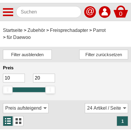
@
0
Antennen
Startseite
Zubehör
Freisprechadapter
Parrot
für Daewoo
Autoradios
Dashcams
Elektromobilität
Preis
Freisprechanlagen
Lautsprecher
Multimedia
Navigationssoftware
Navigationssysteme
1