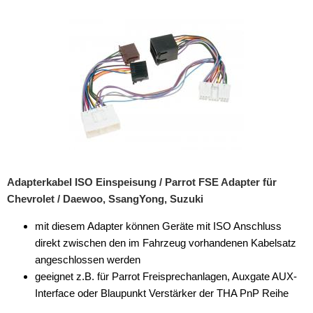
Rückfahrsysteme
Soundprozessoren
Subwoofer
Verstärker
Zubehör
Aktivsystemadapter
Antennenadapter
Adapterkabel ISO Einspeisung / Parrot FSE Adapter für
Chevrolet / Daewoo, SsangYong, Suzuki
Antennenkabel
mit diesem Adapter können Geräte mit ISO Anschluss
Antennensplitter
direkt zwischen den im Fahrzeug vorhandenen Kabelsatz
Antennenstab
angeschlossen werden
geeignet z.B. für Parrot Freisprechanlagen, Auxgate AUX-
Antennenstecker
Interface oder Blaupunkt Verstärker der THA PnP Reihe
Antennenverstärker