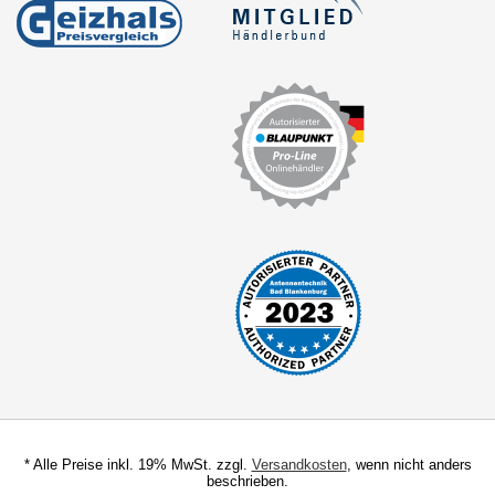
für Kia
für Lancia
für Land Rover
für Mazda
für Mercedes
für Mini
für Mitsubishi
für Nissan
für Opel
für Peugeot
für Renault
* Alle Preise inkl. 19% MwSt. zzgl.
Versandkosten
, wenn nicht anders
beschrieben.