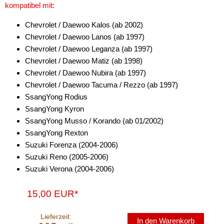
kompatibel mit:
Antennenzubehör
Chevrolet / Daewoo Kalos (ab 2002)
Chevrolet / Daewoo Lanos (ab 1997)
Aux-In-Adapter
Chevrolet / Daewoo Leganza (ab 1997)
Bluetooth
Chevrolet / Daewoo Matiz (ab 1998)
Chevrolet / Daewoo Nubira (ab 1997)
CAN-BUS-Adapter
Chevrolet / Daewoo Tacuma / Rezzo (ab 1997)
SsangYong Rodius
Cinch-Kabel
SsangYong Kyron
DAB+
SsangYong Musso / Korando (ab 01/2002)
SsangYong Rexton
Entriegelung
Suzuki Forenza (2004-2006)
Suzuki Reno (2005-2006)
Entstörmaterial
Suzuki Verona (2004-2006)
Ersatzteile
15,00 EUR*
Fahrzeughalter
Lieferzeit:
Fernbedienungen
In den Warenkorb