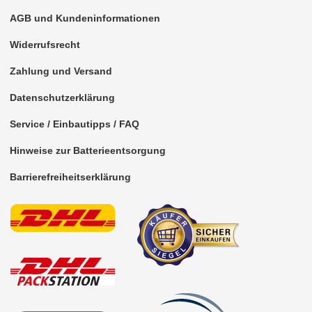
für Citroen
AGB und Kundeninformationen
für Dacia
Widerrufsrecht
für Daewoo
Zahlung und Versand
Datenschutzerklärung
für Daihatsu
Service / Einbautipps / FAQ
für Dodge
Hinweise zur Batterieentsorgung
für Fiat
Barrierefreiheitserklärung
für Ford
für Honda
für Hyundai
für Jaguar
für Jeep