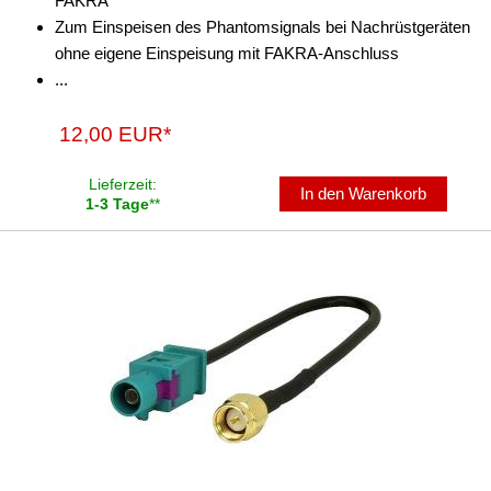
FAKRA
Radioblenden
Zum Einspeisen des Phantomsignals bei Nachrüstgeräten
ohne eigene Einspeisung mit FAKRA-Anschluss
Radioeinbausets
...
Radiorahmen
12,00 EUR*
SD-Adapter
Lieferzeit:
Stromversorgung
In den Warenkorb
1-3 Tage
**
Subwoofer-Zubehör
USB-Adapter
Verstärker-Zubehör
Vorverstärkeradapter
Wechsler-Zubehör
Werkstatt