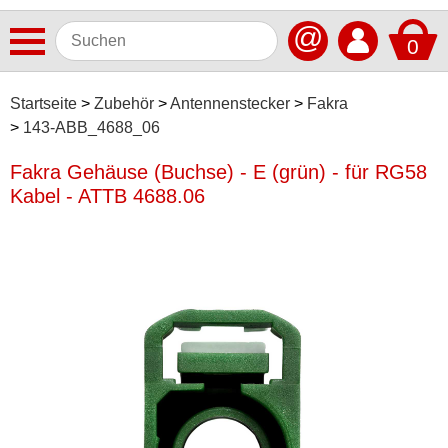
@
0
Antennen
Startseite
Zubehör
Antennenstecker
Fakra
143-ABB_4688_06
Autoradios
Fakra Gehäuse (Buchse) - E (grün) - für RG58
Dashcams
Kabel - ATTB 4688.06
Elektromobilität
Freisprechanlagen
Lautsprecher
Multimedia
Navigationssoftware
Navigationssysteme