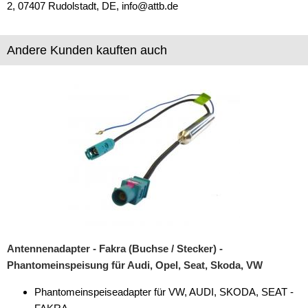
2, 07407 Rudolstadt, DE, info@attb.de
iPod
kabellos Laden
Andere Kunden kauften auch
Lautsprecheradapter
Lautsprechereinbauset
Lautsprecherkabel
Lautsprecherringe
Lenkradadapter
Marderschutz
Multimediainterface
Antennenadapter - Fakra (Buchse / Stecker) -
Parkscheiben
Phantomeinspeisung für Audi, Opel, Seat, Skoda, VW
Radioadapter
Phantomeinspeiseadapter für VW, AUDI, SKODA, SEAT -