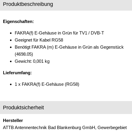
Produktbeschreibung
Cinch-Kabel
DAB+
Eigenschaften:
Entriegelung
FAKRA(f) E-Gehäuse in Grün für TV1 / DVB-T
Geeignet für Kabel RG58
Entstörmaterial
Benötigt FAKRA (m) E-Gehäuse in Grün als Gegenstück
(4698.05)
Ersatzteile
Gewicht: 0,001 kg
Fahrzeughalter
Lieferumfang:
Fernbedienungen
1 x FAKRA(f) E-Gehäuse (RG58)
Freischaltmodule
Freisprechadapter
Produktsicherheit
Frequenzweichen
Hersteller
Handyhalterungen
ATTB Antennentechnik Bad Blankenburg GmbH, Gewerbegebiet