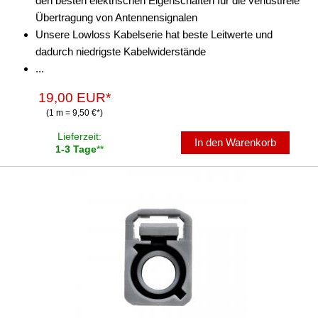
den besten elektrischen Eigenschaften für die verlustfreie
Übertragung von Antennensignalen
Unsere Lowloss Kabelserie hat beste Leitwerte und
dadurch niedrigste Kabelwiderstände
...
19,00 EUR*
(1 m = 9,50 €*)
Lieferzeit:
In den Warenkorb
1-3 Tage
**