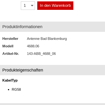
In den Warenkorb
DIN (150 Ohm)
Fakra
Produktinformationen
FME
ISO (50 Ohm)
Hersteller
Antenne Bad Blankenburg
Modell
4688.06
SMA
Artikel-Nr.
143-ABB_4688_06
SMB
Antennenverstärker
Produkteigenschaften
Antennenzubehör
KabelTyp
Aux-In-Adapter
RG58
Bluetooth
CAN-BUS-Adapter