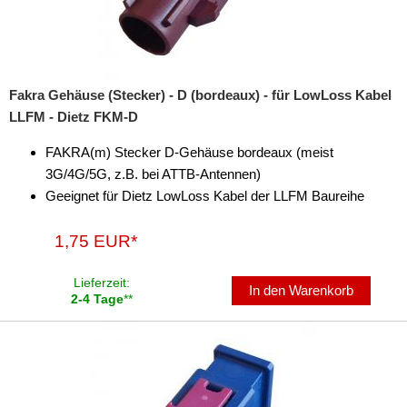
DIN (150 Ohm)
Fakra
Fakra Gehäuse (Stecker) - D (bordeaux) - für LowLoss Kabel
FME
LLFM - Dietz FKM-D
ISO (50 Ohm)
FAKRA(m) Stecker D-Gehäuse bordeaux (meist
3G/4G/5G, z.B. bei ATTB-Antennen)
SMA
Geeignet für Dietz LowLoss Kabel der LLFM Baureihe
SMB
1,75 EUR*
Antennenverstärker
Lieferzeit:
Antennenzubehör
In den Warenkorb
2-4 Tage
**
Aux-In-Adapter
Bluetooth
CAN-BUS-Adapter