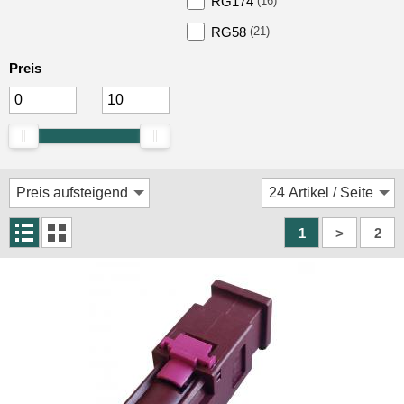
RG174
(16)
Rückfahrsysteme
RG58
(21)
Soundprozessoren
Preis
Subwoofer
Verstärker
Zubehör
Aktivsystemadapter
Antennenadapter
1
>
2
Antennenkabel
Antennensplitter
Antennenstab
Antennenstecker
BNC