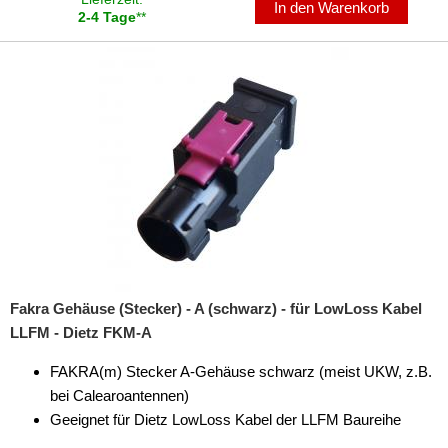
In den Warenkorb
Radioblenden
2-4 Tage
**
Radioeinbausets
Radiorahmen
SD-Adapter
Stromversorgung
Subwoofer-Zubehör
USB-Adapter
Verstärker-Zubehör
Fakra Gehäuse (Stecker) - A (schwarz) - für LowLoss Kabel
LLFM - Dietz FKM-A
Vorverstärkeradapter
FAKRA(m) Stecker A-Gehäuse schwarz (meist UKW, z.B.
Wechsler-Zubehör
bei Calearoantennen)
Werkstatt
Geeignet für Dietz LowLoss Kabel der LLFM Baureihe