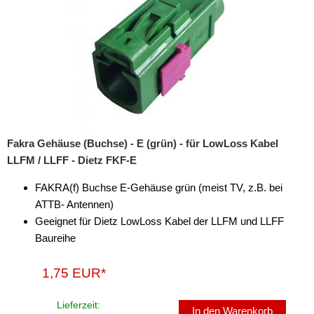
Fakra Gehäuse (Buchse) - E (grün) - für LowLoss Kabel
LLFM / LLFF - Dietz FKF-E
FAKRA(f) Buchse E-Gehäuse grün (meist TV, z.B. bei
ATTB- Antennen)
Geeignet für Dietz LowLoss Kabel der LLFM und LLFF
Baureihe
1,75 EUR*
Lieferzeit:
In den Warenkorb