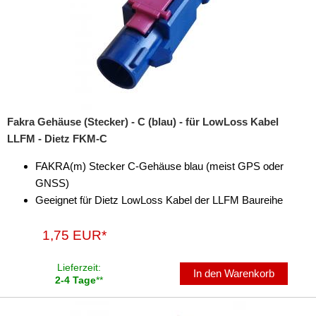
Cinch-Kabel
DAB+
Entriegelung
Entstörmaterial
Fakra Gehäuse (Stecker) - C (blau) - für LowLoss Kabel
Ersatzteile
LLFM - Dietz FKM-C
Fahrzeughalter
FAKRA(m) Stecker C-Gehäuse blau (meist GPS oder
GNSS)
Fernbedienungen
Geeignet für Dietz LowLoss Kabel der LLFM Baureihe
Freischaltmodule
1,75 EUR*
Freisprechadapter
Lieferzeit:
In den Warenkorb
Frequenzweichen
2-4 Tage
**
Handyhalterungen