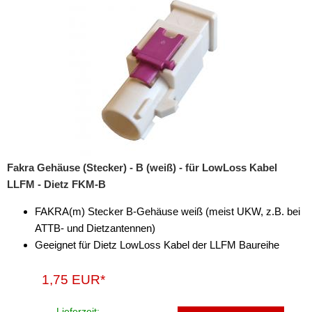
iPod
kabellos Laden
Lautsprecheradapter
Lautsprechereinbauset
Lautsprecherkabel
Lautsprecherringe
Fakra Gehäuse (Stecker) - B (weiß) - für LowLoss Kabel
Lenkradadapter
LLFM - Dietz FKM-B
Marderschutz
FAKRA(m) Stecker B-Gehäuse weiß (meist UKW, z.B. bei
ATTB- und Dietzantennen)
Multimediainterface
Geeignet für Dietz LowLoss Kabel der LLFM Baureihe
Parkscheiben
1,75 EUR*
Radioadapter
Lieferzeit: