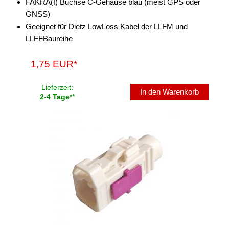
FAKRA(f) Buchse C-Gehäuse blau (meist GPS oder
GNSS)
Geeignet für Dietz LowLoss Kabel der LLFM und
LLFFBaureihe
1,75 EUR*
Lieferzeit:
In den Warenkorb
2-4 Tage
**