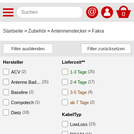
@
0
Antennen
Startseite
Zubehör
Antennenstecker
Fakra
Autoradios
Dashcams
Hersteller
Lieferzeit**
Elektromobilität
ACV
(2)
1-3 Tage
(25)
Freisprechanlagen
Antenne Bad…
(25)
2-4 Tage
(17)
Lautsprecher
Baseline
(2)
3-5 Tage
(4)
Multimedia
Compotech
(1)
ab 7 Tage
(2)
Navigationssoftware
Dietz
(18)
KabelTyp
Navigationssysteme
LowLoss
(23)