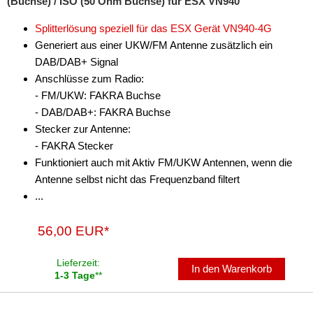
(Buchse) / ISO (50 Ohm Buchse) für ESX VN940
Radioeinbausets
Splitterlösung speziell für das ESX Gerät VN940-4G
Radiorahmen
Generiert aus einer UKW/FM Antenne zusätzlich ein
DAB/DAB+ Signal
SD-Adapter
Anschlüsse zum Radio:
Stromversorgung
- FM/UKW: FAKRA Buchse
- DAB/DAB+: FAKRA Buchse
Subwoofer-Zubehör
Stecker zur Antenne:
- FAKRA Stecker
USB-Adapter
Funktioniert auch mit Aktiv FM/UKW Antennen, wenn die
Verstärker-Zubehör
Antenne selbst nicht das Frequenzband filtert
...
Vorverstärkeradapter
56,00 EUR*
Wechsler-Zubehör
Werkstatt
Lieferzeit:
In den Warenkorb
1-3 Tage
**