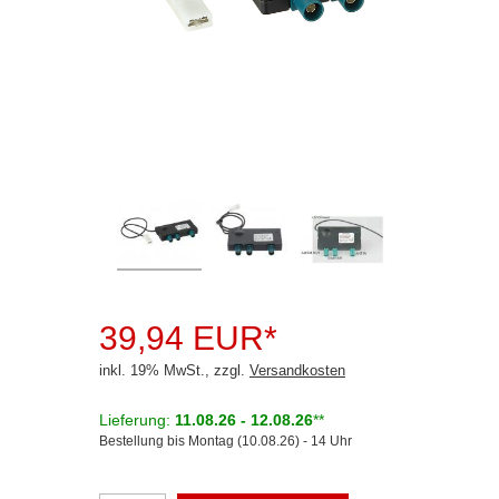
Rückfahrsysteme
Soundprozessoren
Subwoofer
Verstärker
Zubehör
Aktivsystemadapter
Antennenadapter
Antennenkabel
39,94 EUR*
Antennensplitter
inkl. 19% MwSt., zzgl.
Versandkosten
DIN (150 Ohm)
Lieferung:
11.08.26 - 12.08.26
**
Bestellung bis Montag (10.08.26) - 14 Uhr
Fakra
ISO (50 Ohm)