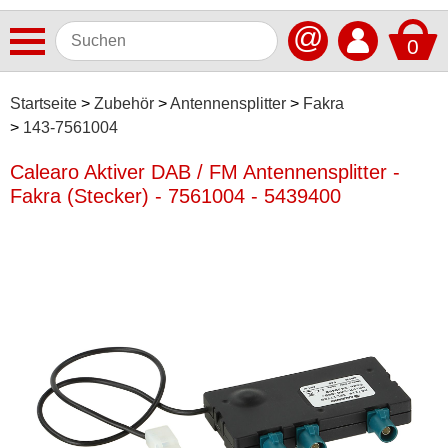
@
0
Antennen
Startseite
Zubehör
Antennensplitter
Fakra
143-7561004
Autoradios
Calearo Aktiver DAB / FM Antennensplitter -
Dashcams
Fakra (Stecker) - 7561004 - 5439400
Elektromobilität
Freisprechanlagen
Lautsprecher
Multimedia
Navigationssoftware
Navigationssysteme