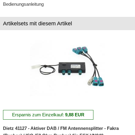
Bedienungsanleitung
kabellos Laden
Lautsprecheradapter
Artikelsets mit diesem Artikel
Lautsprechereinbauset
Lautsprecherkabel
Lautsprecherringe
Lenkradadapter
Marderschutz
Multimediainterface
Parkscheiben
Radioadapter
Ersparnis zum Einzelkauf:
9,88 EUR
Radioblenden
Dietz 41127 - Aktiver DAB / FM Antennensplitter - Fakra