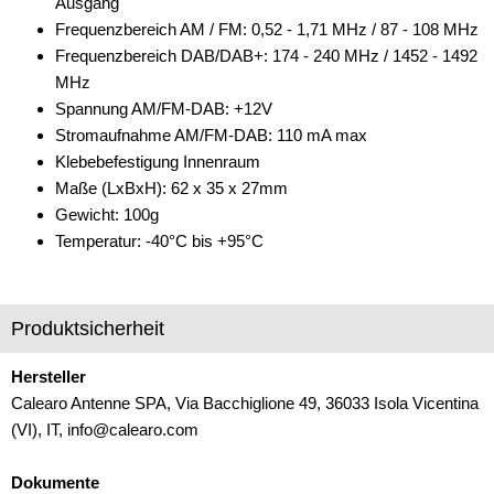
Ausgang
Frequenzbereich AM / FM: 0,52 - 1,71 MHz / 87 - 108 MHz
DAB+
Frequenzbereich DAB/DAB+: 174 - 240 MHz / 1452 - 1492
Entriegelung
MHz
Spannung AM/FM-DAB: +12V
Entstörmaterial
Stromaufnahme AM/FM-DAB: 110 mA max
Klebebefestigung Innenraum
Ersatzteile
Maße (LxBxH): 62 x 35 x 27mm
Fahrzeughalter
Gewicht: 100g
Temperatur: -40°C bis +95°C
Fernbedienungen
Freischaltmodule
Produktsicherheit
Freisprechadapter
Hersteller
Frequenzweichen
Calearo Antenne SPA, Via Bacchiglione 49, 36033 Isola Vicentina
Handyhalterungen
(VI), IT, info@calearo.com
iPod
Dokumente