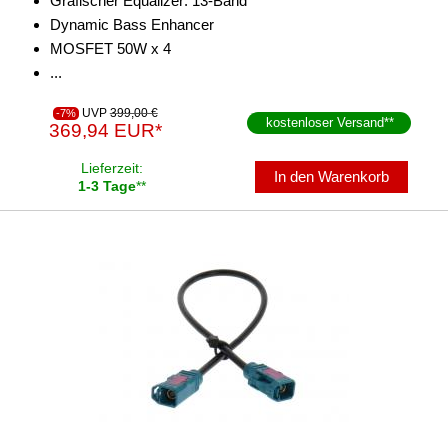
Grafischer Equalizer: 13-Band
Dynamic Bass Enhancer
MOSFET 50W x 4
...
UVP
399,00 €
-7%
kostenloser Versand
**
369,94 EUR*
Lieferzeit:
In den Warenkorb
1-3 Tage
**