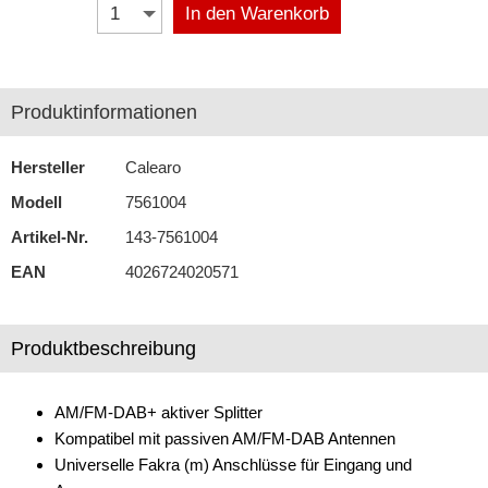
In den Warenkorb
M10 x 0,75
SMA
Produktinformationen
SMB
Hersteller
Calearo
Antennenstab
Modell
7561004
Antennenstecker
Artikel-Nr.
143-7561004
Antennenverstärker
EAN
4026724020571
Antennenzubehör
Aux-In-Adapter
Produktbeschreibung
Bluetooth
AM/FM-DAB+ aktiver Splitter
CAN-BUS-Adapter
Kompatibel mit passiven AM/FM-DAB Antennen
Universelle Fakra (m) Anschlüsse für Eingang und
Cinch-Kabel