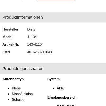
Autoradios
Produktinformationen
Dashcams
Elektromobilität
Hersteller
Dietz
Modell
41104
Freisprechanlagen
Artikel-Nr.
143-41104
Lautsprecher
EAN
4016260411049
Multimedia
Navigationssoftware
Produkteigenschaften
Navigationssysteme
Antennentyp
System
Rückfahrsysteme
Klebe
Aktiv
Soundprozessoren
Monofunktion
Empfangsbereich
Scheibe
Subwoofer