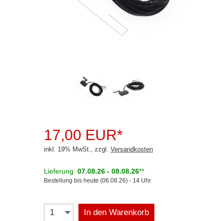
Connects2
Dension
Dietz
Hertz
Kenwood
Lampa
Panorama
17,00 EUR*
Pioneer
inkl. 19% MwSt., zzgl.
Versandkosten
Rockford Fosgate
Lieferung:
07.08.26 - 08.08.26
**
Selfsat
Bestellung bis heute (06.08.26) - 14 Uhr
Starlink
In den Warenkorb
Teltonika