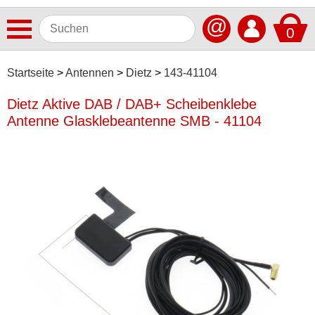
@
0
Antennen
Startseite
Antennen
Dietz
143-41104
ACV
Dietz Aktive DAB / DAB+ Scheibenklebe
Antenne Glasklebeantenne SMB - 41104
AIV
Alpine
ATTB
Axion
Baseline
Blaupunkt
Calearo