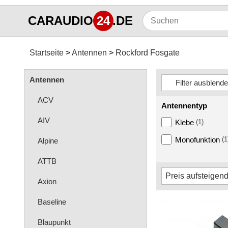
CARAUDIO
24
.DE
Startseite
Antennen
Rockford Fosgate
Antennen
ACV
Antennentyp
AIV
Klebe
(1)
Monofunktion
(1
Alpine
ATTB
Axion
Baseline
Blaupunkt