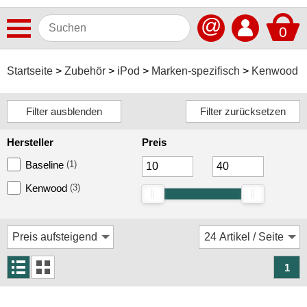
@
0
Antennen
Startseite
Zubehör
iPod
Marken-spezifisch
Kenwood
Autoradios
Dashcams
Hersteller
Preis
Elektromobilität
Baseline
(1)
Freisprechanlagen
Kenwood
(3)
Lautsprecher
Multimedia
Navigationssoftware
1
Navigationssysteme