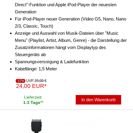
Direct"-Funktion und Apple iPod-Player der neuesten
Freischaltmodule
Generation
Für iPod-Player neuer Generation (Video G5, Nano, Nano
Freisprechadapter
2/3, Classic, Touch)
Frequenzweichen
Anzeige und Auswahl von Musik-Dateien über "Music
Menu" (Playlist, Artist, Album, Genre) - die Darstellung der
Handyhalterungen
Zusatzinformationen hängt vom Displaytyp des
Steuergeräts ab
iPod
Spannungsversorgung & Ladefunktion
Halterungen
Kabellänge: 1,5 Meter
KfZ-spezifisch
UVP
29,00 €
-17%
24,00 EUR*
Marken-spezifisch
Lieferzeit:
In den Warenkorb
1-3 Tage
**
Alpine
Blaupunkt
Grundig