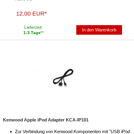
Antennenzubehör
12,00 EUR*
Aux-In-Adapter
Lieferzeit:
In den Warenkorb
1-3 Tage
**
Bluetooth
CAN-BUS-Adapter
Cinch-Kabel
DAB+
Entriegelung
Entstörmaterial
Ersatzteile
Fahrzeughalter
Kenwood Apple iPod Adapter KCA-IP101
Fernbedienungen
Zur Verbindung von Kenwood Komponenten mit "USB iPod