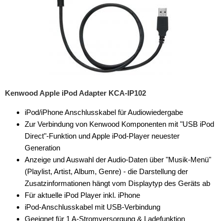
JVC
Kenwood
Pioneer
Universal
Zubehör
Kenwood Apple iPod Adapter KCA-IP102
kabellos Laden
iPod/iPhone Anschlusskabel für Audiowiedergabe
Zur Verbindung von Kenwood Komponenten mit "USB iPod
Lautsprecheradapter
Direct"-Funktion und Apple iPod-Player neuester
Generation
Lautsprechereinbauset
Anzeige und Auswahl der Audio-Daten über "Musik-Menü"
Lautsprecherkabel
(Playlist, Artist, Album, Genre) - die Darstellung der
Zusatzinformationen hängt vom Displaytyp des Geräts ab
Lautsprecherringe
Für aktuelle iPod Player inkl. iPhone
iPod-Anschlusskabel mit USB-Verbindung
Lenkradadapter
Geeignet für 1 A-Stromversorgung & Ladefunktion