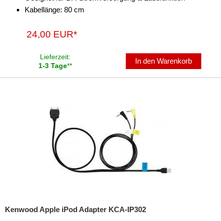
Marderschutz
Kabellänge: 80 cm
Multimediainterface
24,00 EUR*
Parkscheiben
Lieferzeit:
In den Warenkorb
Radioadapter
1-3 Tage
**
Radioblenden
Radioeinbausets
Radiorahmen
SD-Adapter
Stromversorgung
Subwoofer-Zubehör
USB-Adapter
Kenwood Apple iPod Adapter KCA-IP302