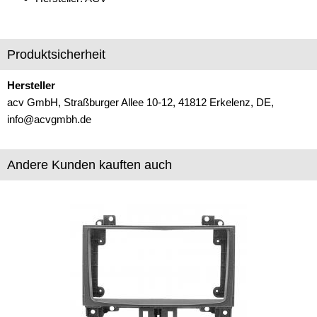
Freischaltmodule
Freisprechadapter
Produktsicherheit
Frequenzweichen
Hersteller
acv GmbH, Straßburger Allee 10-12, 41812 Erkelenz, DE,
Handyhalterungen
info@acvgmbh.de
iPod
kabellos Laden
Andere Kunden kauften auch
Lautsprecheradapter
Lautsprechereinbauset
Lautsprecherkabel
Lautsprecherringe
Lenkradadapter