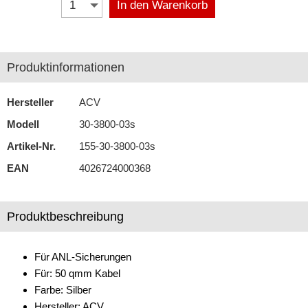
In den Warenkorb
Antennenzubehör
Aux-In-Adapter
Produktinformationen
Bluetooth
Hersteller
ACV
CAN-BUS-Adapter
Modell
30-3800-03s
Cinch-Kabel
Artikel-Nr.
155-30-3800-03s
DAB+
EAN
4026724000368
Entriegelung
Produktbeschreibung
Entstörmaterial
Ersatzteile
Für ANL-Sicherungen
Fahrzeughalter
Für: 50 qmm Kabel
Farbe: Silber
Fernbedienungen
Hersteller: ACV