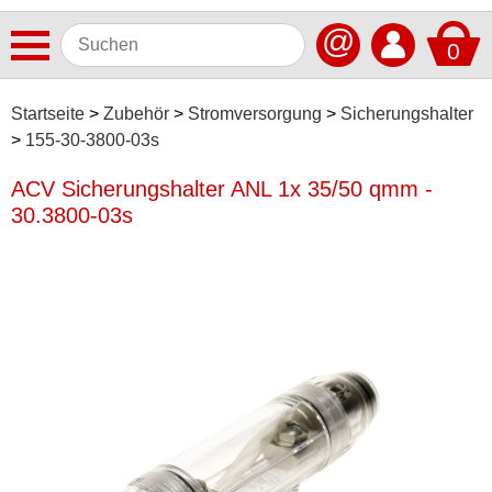
@
0
Antennen
Startseite
Zubehör
Stromversorgung
Sicherungshalter
155-30-3800-03s
Autoradios
ACV Sicherungshalter ANL 1x 35/50 qmm -
Dashcams
30.3800-03s
Elektromobilität
Freisprechanlagen
Lautsprecher
Multimedia
Navigationssoftware
Navigationssysteme