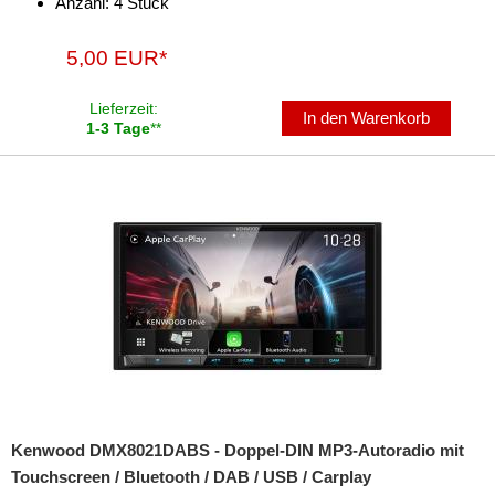
Anzahl: 4 Stück
Vorverstärkeradapter
Wechsler-Zubehör
5,00 EUR*
Werkstatt
Lieferzeit:
In den Warenkorb
1-3 Tage
**
Kenwood DMX8021DABS - Doppel-DIN MP3-Autoradio mit
Touchscreen / Bluetooth / DAB / USB / Carplay