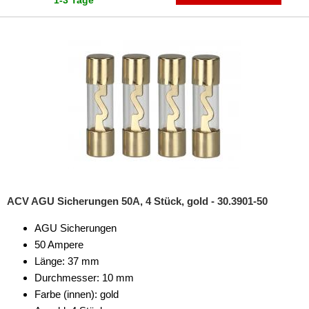
1-3 Tage
**
Endstufen-Sets
Kabel
Kondensator
Schalter
Sicherungen
Sicherungshalter
Spannungswandler
ACV AGU Sicherungen 50A, 4 Stück, gold - 30.3901-50
Verteiler
AGU Sicherungen
Subwoofer-Zubehör
50 Ampere
USB-Adapter
Länge: 37 mm
Durchmesser: 10 mm
Verstärker-Zubehör
Farbe (innen): gold