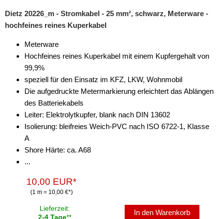
Dietz 20226_m - Stromkabel - 25 mm², schwarz, Meterware -
hochfeines reines Kuperkabel
Meterware
Hochfeines reines Kuperkabel mit einem Kupfergehalt von
99,9%
speziell für den Einsatz im KFZ, LKW, Wohnmobil
Die aufgedruckte Metermarkierung erleichtert das Ablängen
des Batteriekabels
Leiter: Elektrolytkupfer, blank nach DIN 13602
Isolierung: bleifreies Weich-PVC nach ISO 6722-1, Klasse
A
Shore Härte: ca. A68
...
10,00 EUR*
(1 m = 10,00 €*)
Lieferzeit:
In den Warenkorb
2-4 Tage
**