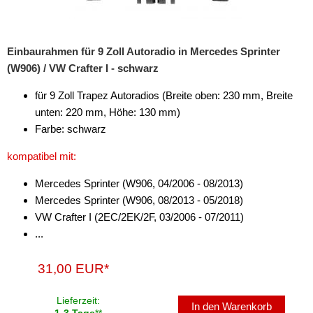
Marderschutz
Multimediainterface
Einbaurahmen für 9 Zoll Autoradio in Mercedes Sprinter
(W906) / VW Crafter I - schwarz
Parkscheiben
für 9 Zoll Trapez Autoradios (Breite oben: 230 mm, Breite
Radioadapter
unten: 220 mm, Höhe: 130 mm)
Radioblenden
Farbe: schwarz
Radioeinbausets
kompatibel mit:
Radiorahmen
Mercedes Sprinter (W906, 04/2006 - 08/2013)
Mercedes Sprinter (W906, 08/2013 - 05/2018)
SD-Adapter
VW Crafter I (2EC/2EK/2F, 03/2006 - 07/2011)
...
Stromversorgung
Batterieklemmen
31,00 EUR*
Batterien
Lieferzeit:
In den Warenkorb