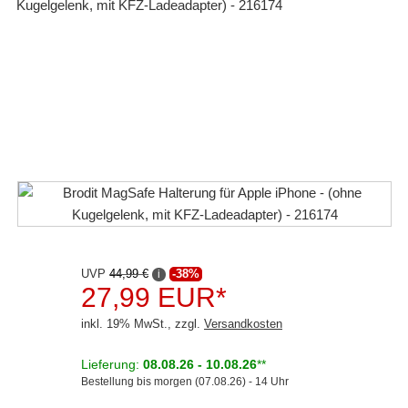
Rückfahrsysteme
Soundprozessoren
Subwoofer
Verstärker
Zubehör
Aktivsystemadapter
Antennenadapter
Antennenkabel
UVP
44,99 €
-38%
i
27,99 EUR*
Antennensplitter
inkl. 19% MwSt., zzgl.
Versandkosten
Antennenstab
Lieferung:
08.08.26 - 10.08.26
**
Antennenstecker
Bestellung bis morgen (07.08.26) - 14 Uhr
Antennenverstärker