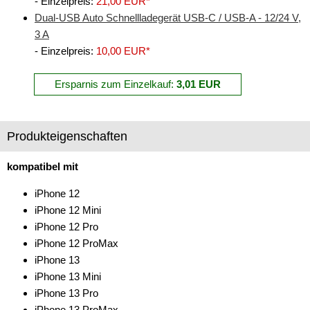
- Einzelpreis:
21,00 EUR*
Dual-USB Auto Schnellladegerät USB-C / USB-A - 12/24 V,
Freischaltmodule
3 A
Freisprechadapter
- Einzelpreis:
10,00 EUR*
Frequenzweichen
Ersparnis zum Einzelkauf:
3,01 EUR
Handyhalterungen
Apple
Produkteigenschaften
universal
kompatibel mit
iPod
iPhone 12
iPhone 12 Mini
kabellos Laden
iPhone 12 Pro
Lautsprecheradapter
iPhone 12 ProMax
iPhone 13
Lautsprechereinbauset
iPhone 13 Mini
iPhone 13 Pro
Lautsprecherkabel
iPhone 13 ProMax