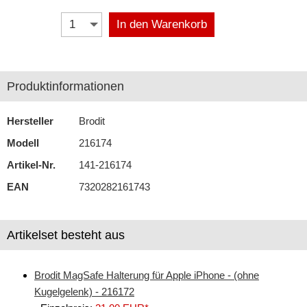
In den Warenkorb
Antennenzubehör
Aux-In-Adapter
Bluetooth
Produktinformationen
CAN-BUS-Adapter
Hersteller
Brodit
Cinch-Kabel
Modell
216174
DAB+
Artikel-Nr.
141-216174
EAN
7320282161743
Entriegelung
Entstörmaterial
Artikelset besteht aus
Ersatzteile
Fahrzeughalter
Brodit MagSafe Halterung für Apple iPhone - (ohne
Kugelgelenk) - 216172
Fernbedienungen