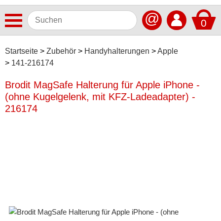
@
0
Antennen
Startseite
Zubehör
Handyhalterungen
Apple
141-216174
Autoradios
Brodit MagSafe Halterung für Apple iPhone -
Dashcams
(ohne Kugelgelenk, mit KFZ-Ladeadapter) -
Elektromobilität
216174
Freisprechanlagen
Lautsprecher
Multimedia
Navigationssoftware
Navigationssysteme