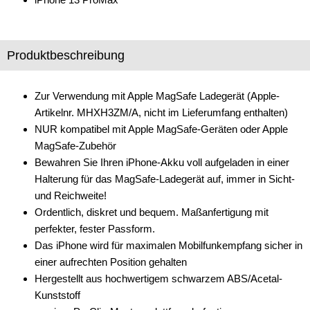
Lautsprecherringe
Lenkradadapter
Produktbeschreibung
Marderschutz
Zur Verwendung mit Apple MagSafe Ladegerät (Apple-
Multimediainterface
Artikelnr. MHXH3ZM/A, nicht im Lieferumfang enthalten)
Parkscheiben
NUR kompatibel mit Apple MagSafe-Geräten oder Apple
MagSafe-Zubehör
Radioadapter
Bewahren Sie Ihren iPhone-Akku voll aufgeladen in einer
Halterung für das MagSafe-Ladegerät auf, immer in Sicht-
Radioblenden
und Reichweite!
Radioeinbausets
Ordentlich, diskret und bequem. Maßanfertigung mit
perfekter, fester Passform.
Radiorahmen
Das iPhone wird für maximalen Mobilfunkempfang sicher in
einer aufrechten Position gehalten
SD-Adapter
Hergestellt aus hochwertigem schwarzem ABS/Acetal-
Stromversorgung
Kunststoff