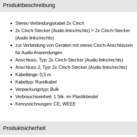
Produktbeschreibung
Zubehör
DAB+
Stereo Verbindungskabel 2x Cinch
2x Cinch-Stecker (Audio links/rechts) > 2x Cinch-Stecker
Entriegelung
(Audio links/rechts)
zur Verbindung von Geräten mit stereo Cinch-Anschlüssen
Entstörmaterial
für Audio Anwendungen
Ersatzteile
Anschluss, Typ: 2x Cinch-Stecker (Audio links/rechts)
Anschluss 2, Typ: 2x Cinch-Stecker (Audio links/rechts)
Fahrzeughalter
Kabellänge: 0,5 m
Kabeltyp: Rundkabel
Fernbedienungen
Verpackungstyp: Bulk
Freischaltmodule
Verbrauchseinheit: 1 Stk. im Plastikbeutel
Kennzeichnungen: CE, WEEE
Freisprechadapter
Frequenzweichen
Produktsicherheit
Handyhalterungen