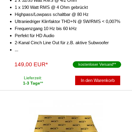
2 x 52/95 Watt RMS @ 4/2 Ohm
1 x 190 Watt RMS @ 4 Ohm gebrückt
Highpass/Lowpass schaltbar @ 80 Hz
Ultraniedriger Klirrfaktor THD+N @ 5W/RMS < 0,007%
Frequenzgang 10 Hz bis 60 kHz
Perfekt für HD Audio
2-Kanal Cinch Line Out für z.B. aktive Subwoofer
...
149,00 EUR*
kostenloser Versand
**
Lieferzeit:
In den Warenkorb
1-3 Tage
**