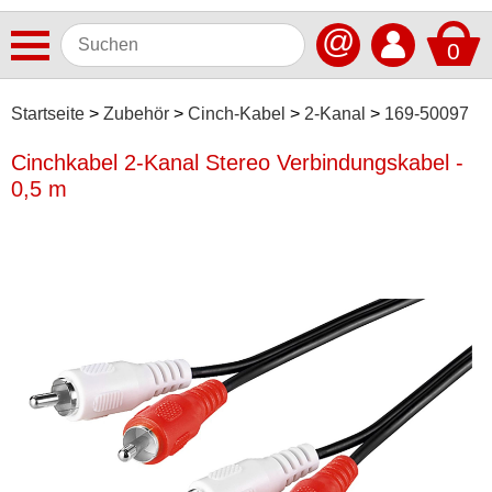
@
0
Antennen
Startseite
Zubehör
Cinch-Kabel
2-Kanal
169-50097
Autoradios
Cinchkabel 2-Kanal Stereo Verbindungskabel -
0,5 m
Dashcams
Elektromobilität
Freisprechanlagen
Lautsprecher
Multimedia
Navigationssoftware
Navigationssysteme