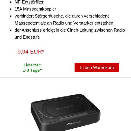
NF-Entstörfilter
Radioblenden
15A Masseentkoppler
Radioeinbausets
verhindert Störgeräusche, die durch verschiedene
Massepotentiale an Radio und Verstärker entstehen
Radiorahmen
der Anschluss erfolgt in die Cinch-Leitung zwischen Radio
und Endstufe
SD-Adapter
Stromversorgung
9,94 EUR*
Subwoofer-Zubehör
Lieferzeit:
In den Warenkorb
1-3 Tage
**
USB-Adapter
Verstärker-Zubehör
Vorverstärkeradapter
Wechsler-Zubehör
Werkstatt