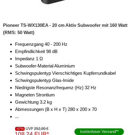
Pioneer TS-WX130EA - 20 cm Aktiv Subwoofer mit 160 Watt
(RMS: 50 Watt)
Frequenzgang 40 - 200 Hz
Empfindlichkeit 98 dB
Impedanz 1 Ω
Subwoofer-Material Aluminium
Schwingspulentyp Vierschichtiges Kupferrundkabel
Schwingspulentyp Glas-Imide
Niedrigste Resonanzfrequenz (Hz) 32 Hz
Magneten Strontium
Gewichtung 3.2 kg
Abmessungen (B x H x T) 280 x 200 x 70
...
UVP
252,00 €
-57%
kostenloser Versand
**
108,24 EUR*