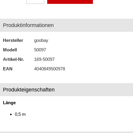
Antennenzubehör
Aux-In-Adapter
Produktinformationen
Bluetooth
Hersteller
goobay
CAN-BUS-Adapter
Modell
50097
Cinch-Kabel
Artikel-Nr.
169-50097
EAN
4040849500978
1-Kanal
2-Kanal
Produkteigenschaften
3-Kanal
Länge
4-Kanal
0,5 m
6-Kanal
Y-Adapter