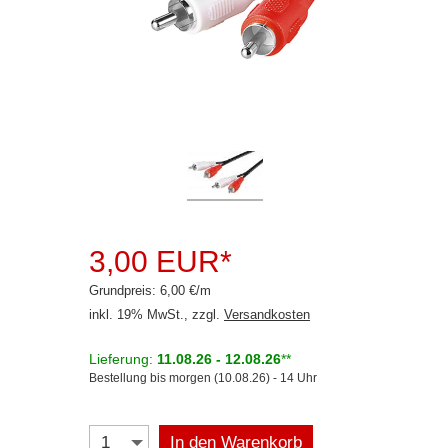
Rückfahrsysteme
Soundprozessoren
Subwoofer
Verstärker
Zubehör
Aktivsystemadapter
Antennenadapter
3,00 EUR*
Antennenkabel
Grundpreis: 6,00 €/m
inkl. 19% MwSt., zzgl.
Versandkosten
Antennensplitter
Lieferung:
11.08.26 - 12.08.26
**
Antennenstab
Bestellung bis morgen (10.08.26) - 14 Uhr
Antennenstecker
In den Warenkorb
Antennenverstärker