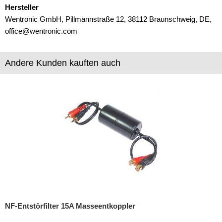
Hersteller
iPod
Wentronic GmbH, Pillmannstraße 12, 38112 Braunschweig, DE,
kabellos Laden
office@wentronic.com
Lautsprecheradapter
Andere Kunden kauften auch
Lautsprechereinbauset
Lautsprecherkabel
Lautsprecherringe
Lenkradadapter
Marderschutz
Multimediainterface
Parkscheiben
NF-Entstörfilter 15A Masseentkoppler
Radioadapter