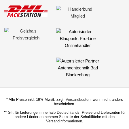
für Opel
für Peugeot
für Porsche
für Renault
für Scania
für Seat
für Skoda
für Smart
für Subaru
* Alle Preise inkl. 19% MwSt. zzgl.
Versandkosten
, wenn nicht anders
beschrieben.
für Suzuki
** Gilt für Lieferungen innerhalb Deutschlands, Preise und Lieferzeiten für
andere Länder entnehmen Sie bitte der Schaltfläche mit den
für Toyota
Versandinformationen
.