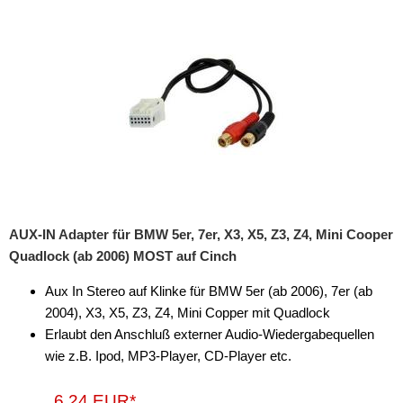
Rückfahrsysteme
Soundprozessoren
Subwoofer
Verstärker
Zubehör
Aktivsystemadapter
Antennenadapter
AUX-IN Adapter für BMW 5er, 7er, X3, X5, Z3, Z4, Mini Cooper
Quadlock (ab 2006) MOST auf Cinch
Antennenkabel
Aux In Stereo auf Klinke für BMW 5er (ab 2006), 7er (ab
Antennensplitter
2004), X3, X5, Z3, Z4, Mini Copper mit Quadlock
Antennenstab
Erlaubt den Anschluß externer Audio-Wiedergabequellen
wie z.B. Ipod, MP3-Player, CD-Player etc.
Antennenstecker
6,24 EUR*
Antennenverstärker