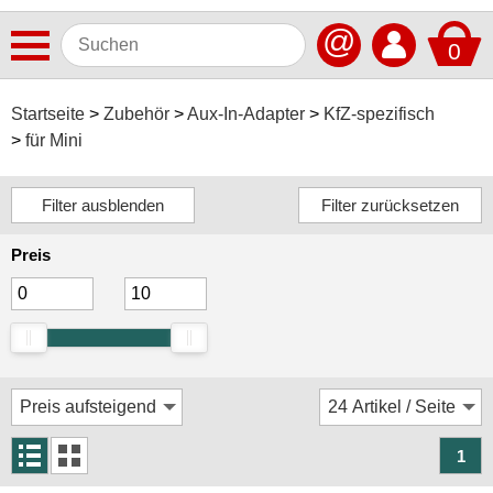
@
0
Antennen
Startseite
Zubehör
Aux-In-Adapter
KfZ-spezifisch
für Mini
Autoradios
Dashcams
Elektromobilität
Preis
Freisprechanlagen
Lautsprecher
Multimedia
Navigationssoftware
Navigationssysteme
1