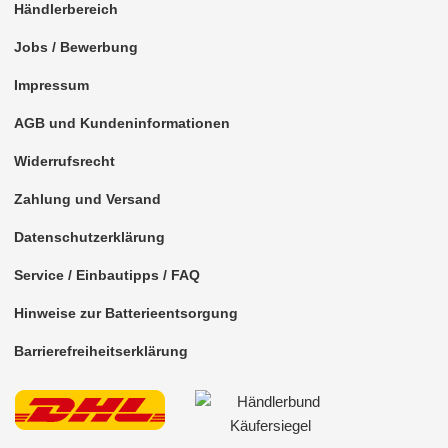
Händlerbereich
für Hyundai
Jobs / Bewerbung
für Isuzu
Impressum
für Iveco
AGB und Kundeninformationen
für Kia
Widerrufsrecht
für Lancia
Zahlung und Versand
für MAN
Datenschutzerklärung
für Mazda
Service / Einbautipps / FAQ
für Mercedes
Hinweise zur Batterieentsorgung
für Mini
Barrierefreiheitserklärung
für Mitsubishi
für Nissan