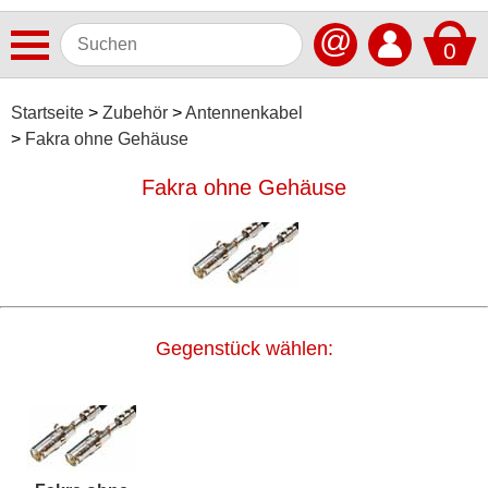
@
0
Antennen
Startseite
Zubehör
Antennenkabel
Fakra ohne Gehäuse
Autoradios
Fakra ohne Gehäuse
Dashcams
Elektromobilität
Freisprechanlagen
Lautsprecher
Gegenstück wählen:
Multimedia
Navigationssoftware
Navigationssysteme