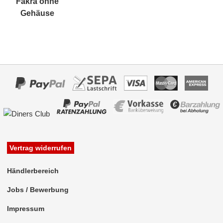
Fakra ohne
Rückfahrsysteme
Gehäuse
Soundprozessoren
Subwoofer
Verstärker
Zubehör
Aktivsystemadapter
Antennenadapter
Antennenkabel
Vertrag widerrufen
BNC
Händlerbereich
DIN (150 Ohm)
Jobs / Bewerbung
Fakra A (Radio)
Impressum
Fakra B (Radio)