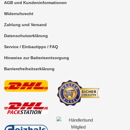
AGB und Kundeninformationen
Fakra C (GPS)
Widerrufsrecht
Fakra D (Telefon)
Zahlung und Versand
Fakra E (TV)
Datenschutzerklärung
Fakra G (DAB)
Service / Einbautipps / FAQ
Fakra H (WLAN)
Hinweise zur Batterieentsorgung
Fakra I (WLAN)
Barrierefreiheitserklärung
Fakra K (Funk)
Fakra ohne Gehäuse
Fakra ohne Gehäuse
Fakra Z (Universal)
FME