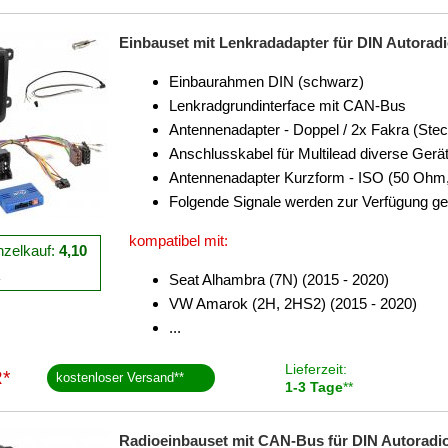
Einbauset mit Lenkradadapter für DIN Autorad
Einbaurahmen DIN (schwarz)
Lenkradgrundinterface mit CAN-Bus
Antennenadapter - Doppel / 2x Fakra (Stec
Anschlusskabel für Multilead diverse Gerä
Antennenadapter Kurzform - ISO (50 Ohm,
Folgende Signale werden zur Verfügung ges
kompatibel mit:
nzelkauf:
4,10
R
Seat Alhambra (7N) (2015 - 2020)
VW Amarok (2H, 2HS2) (2015 - 2020)
...
Lieferzeit:
*
kostenloser Versand
**
1-3 Tage
**
Radioeinbauset mit CAN-Bus für DIN Autoradio