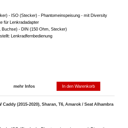
ker) - ISO (Stecker) - Phantomeinspeisung - mit Diversity
te für Lenkradadapter
 Buchse) - DIN (150 Ohm, Stecker)
tellt: Lenkradfernbedienung
mehr Infos
In den Warenkorb
W Caddy (2015-2020), Sharan, T6, Amarok / Seat Alhambra