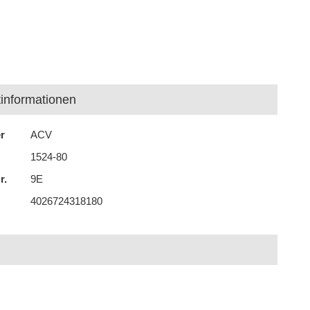
informationen
er
ACV
1524-80
r.
9E
4026724318180