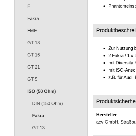
Phantomeinsp
F
Fakra
Produktbeschre
FME
GT 13
Zur Nutzung 
GT 16
2 Fakra / 1 x
mit Diversity 
GT 21
mit ISO-Ansc
z.B. für Audi
GT 5
ISO (50 Ohm)
Produktsicherhei
DIN (150 Ohm)
Hersteller
Fakra
acv GmbH, Straßbur
GT 13