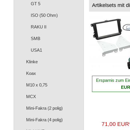
GT 5
Artikelsets mit d
ISO (50 Ohm)
RAKU II
SMB
USA1
Klinke
Koax
Ersparnis zum Ei
M10 x 0,75
EU
MCX
Mini-Fakra (2 polig)
Mini-Fakra (4 polig)
71,00 EUR