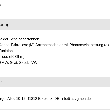
.
ibung
beider Scheibenantennen
 Doppel Fakra lose (M) Antennenadapter mit Phantomeinspeisung (akt
Funktion
hluss (50 Ohm)
, BMW, Seat, Skoda, VW
t
ger Allee 10-12, 41812 Erkelenz, DE, info@acvgmbh.de