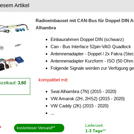
iesem Artikel
Radioeinbauset mit CAN-Bus für Doppel DIN Au
Alhambra
Einbaurahmen Doppel DIN (schwarz)
Can - Bus Interface 52pin-VAG Quadlock
Antennenadapter - Doppel / 2x Fakra (Stec
Antennenadapter Kurzform - ISO (50 Ohm,
Folgende Signale werden zur Verfügung ge
kompatibel mit:
nzelkauf:
3,60
R
Seat Alhambra (7N) (2015 - 2020)
VW Amarok (2H, 2HS2) (2015 - 2020)
VW Caddy (2K) (2015 - 2020)
...
Lieferzeit:
*
kostenloser Versand
**
1-3 Tage
**