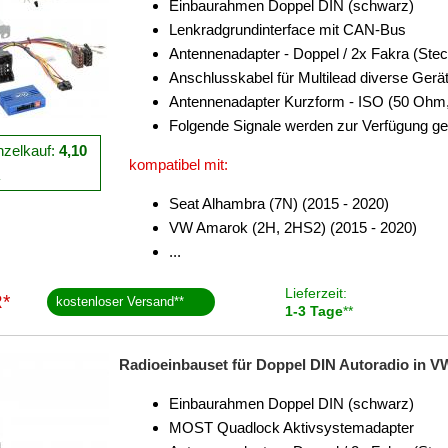
Einbaurahmen Doppel DIN (schwarz)
Lenkradgrundinterface mit CAN-Bus
Antennenadapter - Doppel / 2x Fakra (Stec
Anschlusskabel für Multilead diverse Gerä
Antennenadapter Kurzform - ISO (50 Ohm,
Folgende Signale werden zur Verfügung ges
nzelkauf:
4,10
kompatibel mit:
R
Seat Alhambra (7N) (2015 - 2020)
VW Amarok (2H, 2HS2) (2015 - 2020)
...
Lieferzeit:
*
kostenloser Versand
**
1-3 Tage
**
Radioeinbauset für Doppel DIN Autoradio in V
Einbaurahmen Doppel DIN (schwarz)
MOST Quadlock Aktivsystemadapter