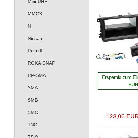
Mini-UHF
MMCX
N
Nissan
Raku II
ROKA-SNAP
RP-SMA
Ersparnis zum Ei
EU
SMA
SMB
SMC
123,00 EUR
TNC
TS-9