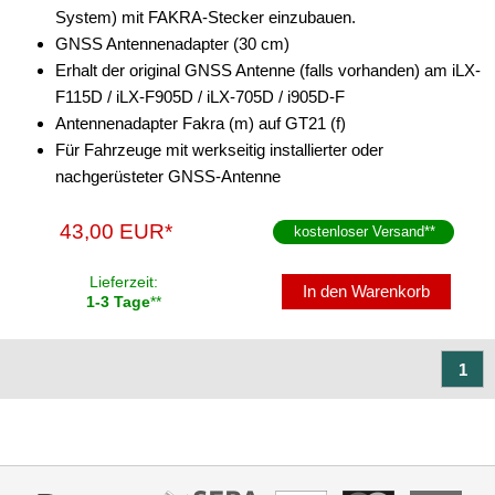
System) mit FAKRA-Stecker einzubauen.
M10 x 0,75
GNSS Antennenadapter (30 cm)
Erhalt der original GNSS Antenne (falls vorhanden) am iLX-
Mini-Fakra (2 polig)
F115D / iLX-F905D / iLX-705D / i905D-F
offenes Kabel
Antennenadapter Fakra (m) auf GT21 (f)
Für Fahrzeuge mit werkseitig installierter oder
RAKU II
nachgerüsteter GNSS-Antenne
RP-SMA
43,00 EUR*
kostenloser Versand
**
SMA
Lieferzeit:
In den Warenkorb
SMB
1-3 Tage
**
SMC
1
TNC
TS-9
FME