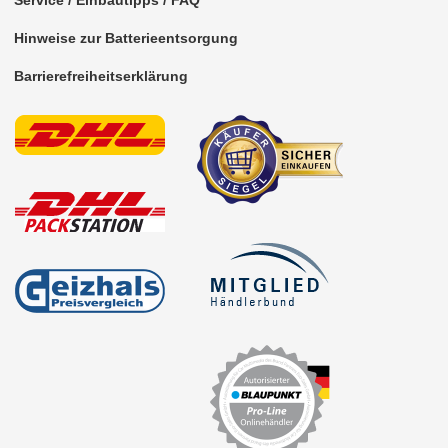
Service / Einbautipps / FAQ
Mini-UHF
Hinweise zur Batterieentsorgung
MMCX
Barrierefreiheitserklärung
N
Nissan
Raku II
ROKA-SNAP
RP-SMA
SMA
SMB
SMC
TNC