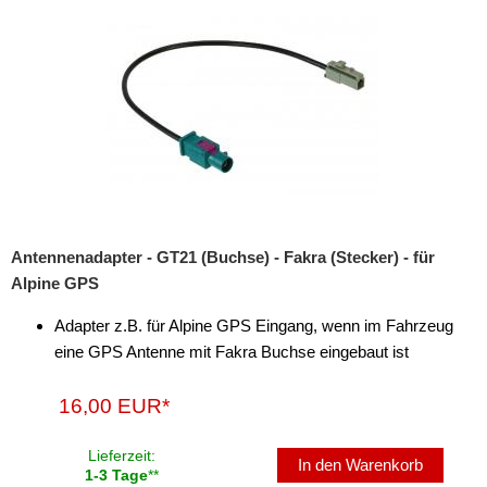
Rückfahrsysteme
Soundprozessoren
Subwoofer
Verstärker
Zubehör
Aktivsystemadapter
Antennenadapter - GT21 (Buchse) - Fakra (Stecker) - für
Antennenadapter
Alpine GPS
BNC
Adapter z.B. für Alpine GPS Eingang, wenn im Fahrzeug
eine GPS Antenne mit Fakra Buchse eingebaut ist
CRC-9
DIN (150 Ohm)
16,00 EUR*
F
Lieferzeit:
In den Warenkorb
1-3 Tage
**
Fakra