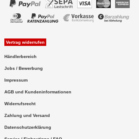
GT 13
GT 16
GT 21
Vertrag widerrufen
GT 5
ISO (50 Ohm)
Händlerbereich
Jobs / Bewerbung
Klinke
Impressum
Koax
AGB und Kundeninformationen
M10 x 0,75
Widerrufsrecht
MCX
Zahlung und Versand
Mini-Fakra (2 polig)
Datenschutzerklärung
Mini-Fakra (4 polig)