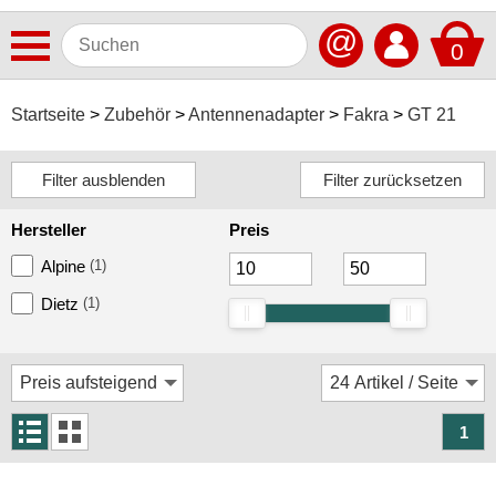
@
0
Antennen
Startseite
Zubehör
Antennenadapter
Fakra
GT 21
Autoradios
Dashcams
Hersteller
Preis
Elektromobilität
Alpine
(1)
Freisprechanlagen
Dietz
(1)
Lautsprecher
Multimedia
Navigationssoftware
1
Navigationssysteme