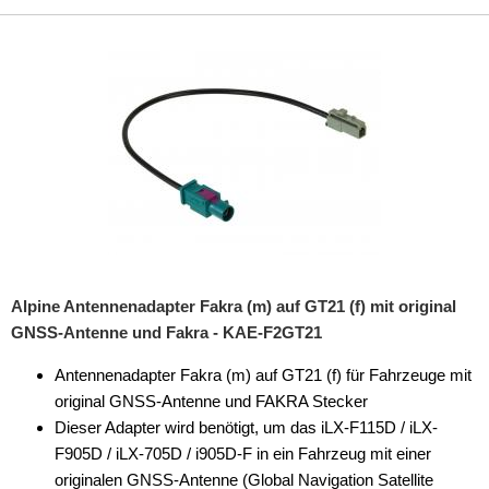
BNC
DIN (150 Ohm)
F
Fakra
FME
GT 16
GT 21
Alpine Antennenadapter Fakra (m) auf GT21 (f) mit original
GNSS-Antenne und Fakra - KAE-F2GT21
GT 5
Antennenadapter Fakra (m) auf GT21 (f) für Fahrzeuge mit
ISO (50 Ohm)
original GNSS-Antenne und FAKRA Stecker
Dieser Adapter wird benötigt, um das iLX-F115D / iLX-
Klinke
F905D / iLX-705D / i905D-F in ein Fahrzeug mit einer
Koax
originalen GNSS-Antenne (Global Navigation Satellite