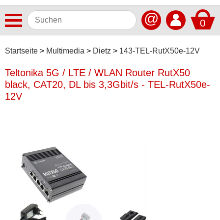
@
0
Antennen
Startseite
Multimedia
Dietz
143-TEL-RutX50e-12V
Autoradios
Teltonika 5G / LTE / WLAN Router RutX50
black, CAT20, DL bis 3,3Gbit/s - TEL-RutX50e-
Dashcams
12V
Elektromobilität
Freisprechanlagen
Lautsprecher
Multimedia
Alpine
Antretter & Huber