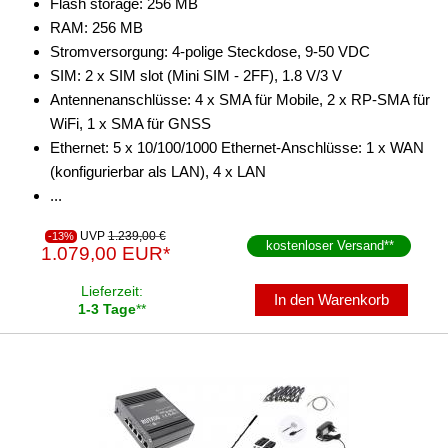
Flash storage: 256 MB
RAM: 256 MB
Stromversorgung: 4-polige Steckdose, 9-50 VDC
SIM: 2 x SIM slot (Mini SIM - 2FF), 1.8 V/3 V
Antennenanschlüsse: 4 x SMA für Mobile, 2 x RP-SMA für
WiFi, 1 x SMA für GNSS
Ethernet: 5 x 10/100/1000 Ethernet-Anschlüsse: 1 x WAN
(konfigurierbar als LAN), 4 x LAN
...
UVP
1.239,00 €
-13%
kostenloser Versand
**
1.079,00 EUR*
Lieferzeit:
In den Warenkorb
1-3 Tage
**