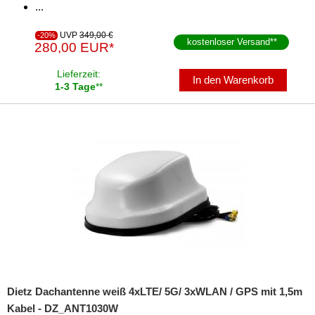
...
UVP
349,00 €
-20%
kostenloser Versand
**
280,00 EUR*
Lieferzeit:
In den Warenkorb
1-3 Tage
**
Dietz Dachantenne weiß 4xLTE/ 5G/ 3xWLAN / GPS mit 1,5m
Kabel - DZ_ANT1030W