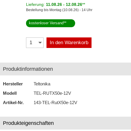
Lieferung:
11.08.26 - 12.08.26
**
Bestellung bis Montag (10.08.26) - 14 Uhr
Selfsat
Skross
kostenloser Versand
**
Starlink
In den Warenkorb
Stinger
Teltonika
Produktinformationen
Wave
Navigationssoftware
Hersteller
Teltonika
Navigationssysteme
Modell
TEL-RUTX50e-12V
Artikel-Nr.
143-TEL-RutX50e-12V
Rückfahrsysteme
Soundprozessoren
Produkteigenschaften
Subwoofer