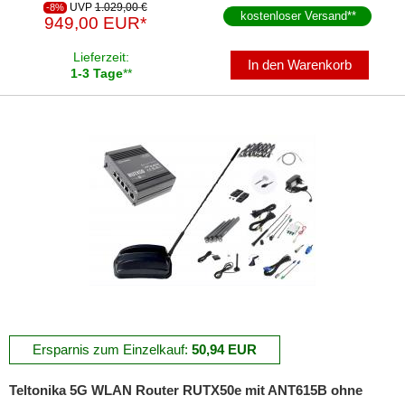
UVP
1.029,00 €
-8%
kostenloser Versand
**
949,00 EUR*
Lieferzeit:
In den Warenkorb
1-3 Tage
**
Ersparnis zum Einzelkauf:
50,94 EUR
Teltonika 5G WLAN Router RUTX50e mit ANT615B ohne