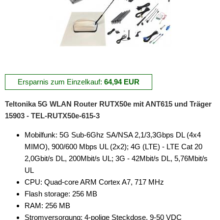
Ersparnis zum Einzelkauf:
64,94 EUR
Teltonika 5G WLAN Router RUTX50e mit ANT615 und Träger
15903 - TEL-RUTX50e-615-3
Mobilfunk: 5G Sub-6Ghz SA/NSA 2,1/3,3Gbps DL (4x4
MIMO), 900/600 Mbps UL (2x2); 4G (LTE) - LTE Cat 20
2,0Gbit/s DL, 200Mbit/s UL; 3G - 42Mbit/s DL, 5,76Mbit/s
UL
CPU: Quad-core ARM Cortex A7, 717 MHz
Flash storage: 256 MB
RAM: 256 MB
Stromversorgung: 4-polige Steckdose, 9-50 VDC