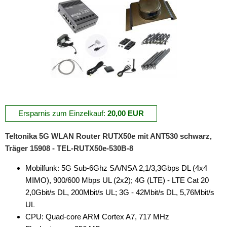
Ersparnis zum Einzelkauf:
20,00 EUR
Teltonika 5G WLAN Router RUTX50e mit ANT530 schwarz,
Träger 15908 - TEL-RUTX50e-530B-8
Mobilfunk: 5G Sub-6Ghz SA/NSA 2,1/3,3Gbps DL (4x4
MIMO), 900/600 Mbps UL (2x2); 4G (LTE) - LTE Cat 20
2,0Gbit/s DL, 200Mbit/s UL; 3G - 42Mbit/s DL, 5,76Mbit/s
UL
CPU: Quad-core ARM Cortex A7, 717 MHz