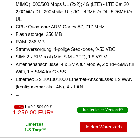
MIMO), 900/600 Mbps UL (2x2); 4G (LTE) - LTE Cat 20
2,0Gbit/s DL, 200Mbit/s UL; 3G - 42Mbit/s DL, 5,76Mbit/s
UL
CPU: Quad-core ARM Cortex A7, 717 MHz
Flash storage: 256 MB
RAM: 256 MB
Stromversorgung: 4-polige Steckdose, 9-50 VDC
SIM: 2 x SIM slot (Mini SIM - 2FF), 1.8 V/3 V
Antennenanschlüsse: 4 x SMA für Mobile, 2 x RP-SMA für
WiFi, 1 x SMA für GNSS
Ethernet: 5 x 10/100/1000 Ethernet-Anschlüsse: 1 x WAN
(konfigurierbar als LAN), 4 x LAN
...
UVP
1.509,00 €
-17%
kostenloser Versand
**
1.259,00 EUR*
Lieferzeit:
In den Warenkorb
1-3 Tage
**