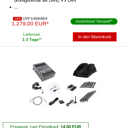
(konfigurierbar als LAN), 4 x LAN
...
UVP
1.529,00 €
-16%
kostenloser Versand
**
1.279,00 EUR*
Lieferzeit:
In den Warenkorb
1-3 Tage
**
Ersparnis zum Einzelkauf:
14,00 EUR