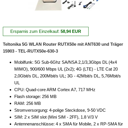
Ersparnis zum Einzelkauf:
58,94 EUR
Teltonika 5G WLAN Router RUTX50e mit ANT630 und Träger
15903 - TEL-RUTX50e-630-3
Mobilfunk: 5G Sub-6Ghz SA/NSA 2,1/3,3Gbps DL (4x4
MIMO), 900/600 Mbps UL (2x2); 4G (LTE) - LTE Cat 20
2,0Gbit/s DL, 200Mbit/s UL; 3G - 42Mbit/s DL, 5,76Mbit/s
UL
CPU: Quad-core ARM Cortex A7, 717 MHz
Flash storage: 256 MB
RAM: 256 MB
Stromversorgung: 4-polige Steckdose, 9-50 VDC
SIM: 2 x SIM slot (Mini SIM - 2FF), 1.8 V/3 V
Antennenanschlüsse: 4 x SMA für Mobile, 2 x RP-SMA für