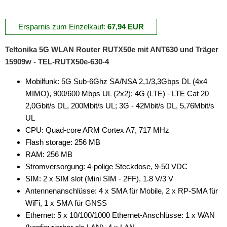
Ersparnis zum Einzelkauf:
67,94 EUR
Teltonika 5G WLAN Router RUTX50e mit ANT630 und Träger
15909w - TEL-RUTX50e-630-4
Mobilfunk: 5G Sub-6Ghz SA/NSA 2,1/3,3Gbps DL (4x4
MIMO), 900/600 Mbps UL (2x2); 4G (LTE) - LTE Cat 20
2,0Gbit/s DL, 200Mbit/s UL; 3G - 42Mbit/s DL, 5,76Mbit/s
UL
CPU: Quad-core ARM Cortex A7, 717 MHz
Flash storage: 256 MB
RAM: 256 MB
Stromversorgung: 4-polige Steckdose, 9-50 VDC
SIM: 2 x SIM slot (Mini SIM - 2FF), 1.8 V/3 V
Antennenanschlüsse: 4 x SMA für Mobile, 2 x RP-SMA für
WiFi, 1 x SMA für GNSS
Ethernet: 5 x 10/100/1000 Ethernet-Anschlüsse: 1 x WAN