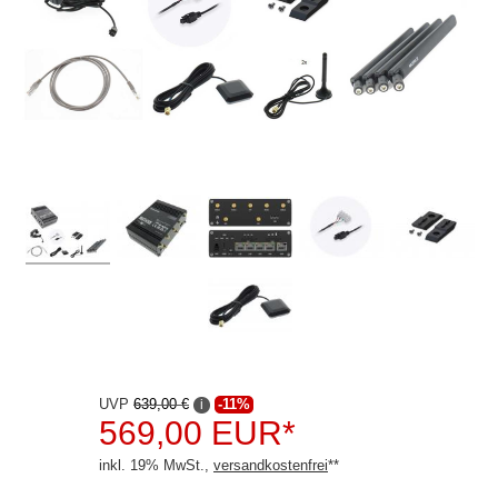
Audison
Blaupunkt
Copenhagen Trackers
Dietz
Dynavin
ESX
Ground Zero
Hertz
JVC
Kenwood
UVP
639,00 €
-11%
i
569,00 EUR*
Pioneer
inkl. 19% MwSt.,
versandkostenfrei
**
Rockford Fosgate