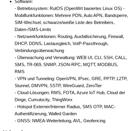
Software:
- Betriebssystem: RutOS (OpenWrt basiertes Linux OS) -
Mobilfunkfunktionen: Mehrere PDN, Auto APN, Bandsperre,
SIM-Wechsel, schwarze/weiße Liste des Betreibers,
Daten-/SMS-Limits
- Netzwerkfunktionen: Routing, Ausfallsicherung, Firewall,
DHCP, DDNS, Lastausgleich, VoIP-Passthrough,
Verbindungsüberwachung
- Überwachung und Verwaltung: WEB UI, CLI, SSH, CALL,
SMS, TR-069, SNMP, JSON-RPC, MQTT, MODBUS,
RMS
- VPN und Tunneling: OpenVPN, IPsec, GRE, PPTP, L2TP,
Stunnel, DMVPN, SSTP, WireGuard, ZeroTier
- Cloud-Lösungen: RMS, FOTA, Azure IoT Hub, Cloud der
Dinge, Cumulocity, ThingWorx
- Hotspot Externer/Interner Radius, SMS OTP, MAC-
Authentifizierung, Walled Garden
- GNSS: NMEA-Weiterleitung, AVL, Geofencing