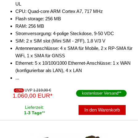
UL
CPU: Quad-core ARM Cortex A7, 717 MHz
Flash storage: 256 MB
RAM: 256 MB
Stromversorgung: 4-polige Steckdose, 9-50 VDC
SIM: 2 x SIM slot (Mini SIM - 2FF), 1.8 V/3 V
Antennenanschlüsse: 4 x SMA für Mobile, 2 x RP-SMA für
WiFi, 1 x SMA für GNSS
Ethernet: 5 x 10/100/1000 Ethernet-Anschlüsse: 1 x WAN
(konfigurierbar als LAN), 4 x LAN
...
UVP
1.219,00 €
-13%
kostenloser Versand
**
1.060,00 EUR*
Lieferzeit:
In den Warenkorb
1-3 Tage
**