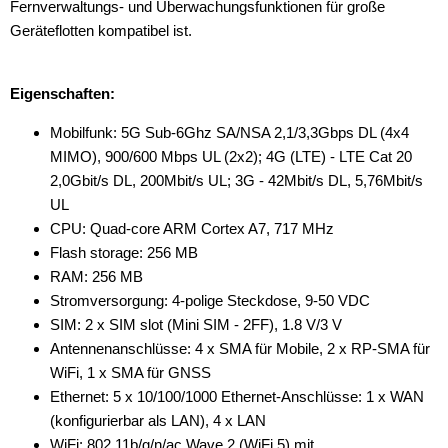
Fernverwaltungs- und Überwachungsfunktionen für große
Geräteflotten kompatibel ist.
Eigenschaften:
Mobilfunk: 5G Sub-6Ghz SA/NSA 2,1/3,3Gbps DL (4x4
MIMO), 900/600 Mbps UL (2x2); 4G (LTE) - LTE Cat 20
2,0Gbit/s DL, 200Mbit/s UL; 3G - 42Mbit/s DL, 5,76Mbit/s
UL
CPU: Quad-core ARM Cortex A7, 717 MHz
Flash storage: 256 MB
RAM: 256 MB
Stromversorgung: 4-polige Steckdose, 9-50 VDC
SIM: 2 x SIM slot (Mini SIM - 2FF), 1.8 V/3 V
Antennenanschlüsse: 4 x SMA für Mobile, 2 x RP-SMA für
WiFi, 1 x SMA für GNSS
Ethernet: 5 x 10/100/1000 Ethernet-Anschlüsse: 1 x WAN
(konfigurierbar als LAN), 4 x LAN
WiFi: 802.11b/g/n/ac Wave 2 (WiFi 5) mit