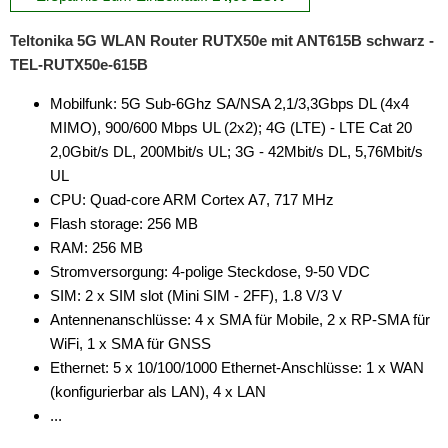
Teltonika 5G WLAN Router RUTX50e mit ANT615B schwarz -
TEL-RUTX50e-615B
Mobilfunk: 5G Sub-6Ghz SA/NSA 2,1/3,3Gbps DL (4x4
MIMO), 900/600 Mbps UL (2x2); 4G (LTE) - LTE Cat 20
2,0Gbit/s DL, 200Mbit/s UL; 3G - 42Mbit/s DL, 5,76Mbit/s
UL
CPU: Quad-core ARM Cortex A7, 717 MHz
Flash storage: 256 MB
RAM: 256 MB
Stromversorgung: 4-polige Steckdose, 9-50 VDC
SIM: 2 x SIM slot (Mini SIM - 2FF), 1.8 V/3 V
Antennenanschlüsse: 4 x SMA für Mobile, 2 x RP-SMA für
WiFi, 1 x SMA für GNSS
Ethernet: 5 x 10/100/1000 Ethernet-Anschlüsse: 1 x WAN
(konfigurierbar als LAN), 4 x LAN
...