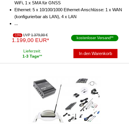
WiFi, 1 x SMA für GNSS
Ethernet: 5 x 10/100/1000 Ethernet-Anschlüsse: 1 x WAN
(konfigurierbar als LAN), 4 x LAN
...
UVP
1.379,00 €
-13%
kostenloser Versand
**
1.199,00 EUR*
Lieferzeit:
In den Warenkorb
1-3 Tage
**