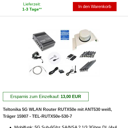
Lieferzeit:
In den Warenkorb
1-3 Tage
**
Ersparnis zum Einzelkauf:
13,00 EUR
Teltonika 5G WLAN Router RUTX50e mit ANT530 weiß,
Träger 15907 - TEL-RUTX50e-530-7
Mobilfunk: 5G Sub-6Ghz SA/NSA 2,1/3,3Gbps DL (4x4