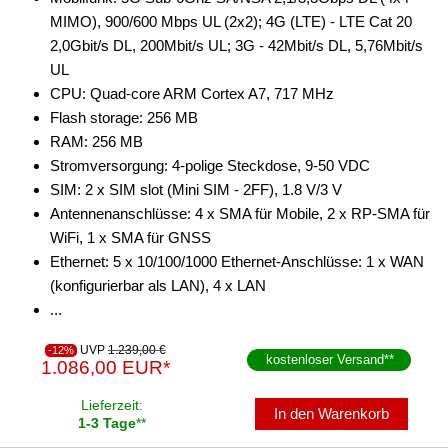
MIMO), 900/600 Mbps UL (2x2); 4G (LTE) - LTE Cat 20
2,0Gbit/s DL, 200Mbit/s UL; 3G - 42Mbit/s DL, 5,76Mbit/s
UL
CPU: Quad-core ARM Cortex A7, 717 MHz
Flash storage: 256 MB
RAM: 256 MB
Stromversorgung: 4-polige Steckdose, 9-50 VDC
SIM: 2 x SIM slot (Mini SIM - 2FF), 1.8 V/3 V
Antennenanschlüsse: 4 x SMA für Mobile, 2 x RP-SMA für
WiFi, 1 x SMA für GNSS
Ethernet: 5 x 10/100/1000 Ethernet-Anschlüsse: 1 x WAN
(konfigurierbar als LAN), 4 x LAN
...
UVP
1.239,00 €
-12%
kostenloser Versand
**
1.086,00 EUR*
Lieferzeit:
In den Warenkorb
1-3 Tage
**