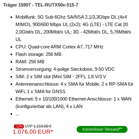
Träger 15907 - TEL-RUTX50e-515-7
Mobilfunk: 5G Sub-6Ghz SA/NSA 2,1/3,3Gbps DL (4x4
MIMO), 900/600 Mbps UL (2x2); 4G (LTE) - LTE Cat 20
2,0Gbit/s DL, 200Mbit/s UL; 3G - 42Mbit/s DL, 5,76Mbit/s
UL
CPU: Quad-core ARM Cortex A7, 717 MHz
Flash storage: 256 MB
RAM: 256 MB
Stromversorgung: 4-polige Steckdose, 9-50 VDC
SIM: 2 x SIM slot (Mini SIM - 2FF), 1.8 V/3 V
Antennenanschlüsse: 4 x SMA für Mobile, 2 x RP-SMA für
WiFi, 1 x SMA für GNSS
Ethernet: 5 x 10/100/1000 Ethernet-Anschlüsse: 1 x WAN
(konfigurierbar als LAN), 4 x LAN
...
UVP
1.219,00 €
-12%
kostenloser Versand
**
1.076,00 EUR*