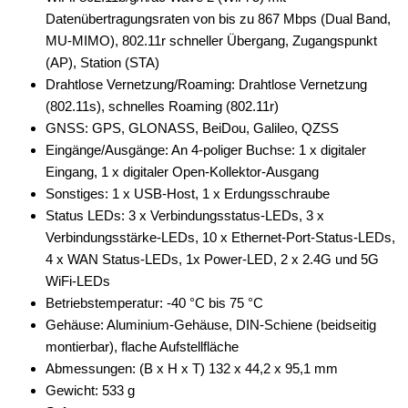
Datenübertragungsraten von bis zu 867 Mbps (Dual Band,
MU-MIMO), 802.11r schneller Übergang, Zugangspunkt
(AP), Station (STA)
Drahtlose Vernetzung/Roaming: Drahtlose Vernetzung
(802.11s), schnelles Roaming (802.11r)
GNSS: GPS, GLONASS, BeiDou, Galileo, QZSS
Eingänge/Ausgänge: An 4-poliger Buchse: 1 x digitaler
Eingang, 1 x digitaler Open-Kollektor-Ausgang
Sonstiges: 1 x USB-Host, 1 x Erdungsschraube
Status LEDs: 3 x Verbindungsstatus-LEDs, 3 x
Verbindungsstärke-LEDs, 10 x Ethernet-Port-Status-LEDs,
4 x WAN Status-LEDs, 1x Power-LED, 2 x 2.4G und 5G
WiFi-LEDs
Betriebstemperatur: -40 °C bis 75 °C
Gehäuse: Aluminium-Gehäuse, DIN-Schiene (beidseitig
montierbar), flache Aufstellfläche
Abmessungen: (B x H x T) 132 x 44,2 x 95,1 mm
Gewicht: 533 g