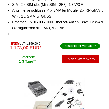
SIM: 2 x SIM slot (Mini SIM - 2FF), 1.8 V/3 V
Antennenanschlüsse: 4 x SMA für Mobile, 2 x RP-SMA für
WiFi, 1 x SMA für GNSS
Ethernet: 5 x 10/100/1000 Ethernet-Anschlüsse: 1 x WAN
(konfigurierbar als LAN), 4 x LAN
...
UVP
1.359,00 €
-14%
kostenloser Versand
**
1.173,00 EUR*
Lieferzeit:
In den Warenkorb
1-3 Tage
**