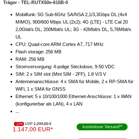
Träger - TEL-RUTX50e-615B-0
Mobilfunk: 5G Sub-6Ghz SA/NSA 2,1/3,3Gbps DL (4x4
MIMO), 900/600 Mbps UL (2x2); 4G (LTE) - LTE Cat 20
2,0Gbit/s DL, 200Mbit/s UL; 3G - 42Mbit/s DL, 5,76Mbit/s
UL
CPU: Quad-core ARM Cortex A7, 717 MHz
Flash storage: 256 MB
RAM: 256 MB
Stromversorgung: 4-polige Steckdose, 9-50 VDC
SIM: 2 x SIM slot (Mini SIM - 2FF), 1.8 V/3 V
Antennenanschlüsse: 4 x SMA für Mobile, 2 x RP-SMA für
WiFi, 1 x SMA für GNSS
Ethernet: 5 x 10/100/1000 Ethernet-Anschlüsse: 1 x WAN
(konfigurierbar als LAN), 4 x LAN
...
UVP
1.299,00 €
-12%
kostenloser Versand
**
1.147,00 EUR*