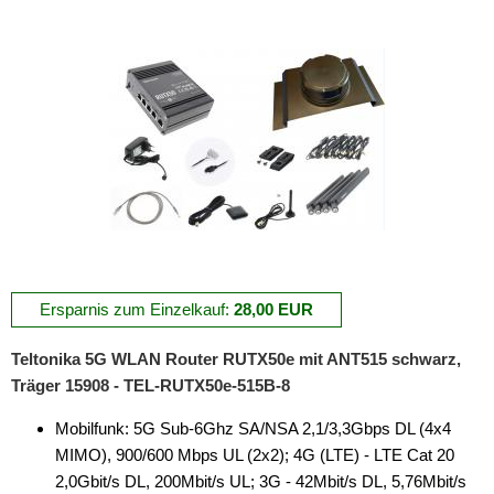
Ersparnis zum Einzelkauf:
28,00 EUR
Teltonika 5G WLAN Router RUTX50e mit ANT515 schwarz,
Träger 15908 - TEL-RUTX50e-515B-8
Mobilfunk: 5G Sub-6Ghz SA/NSA 2,1/3,3Gbps DL (4x4
MIMO), 900/600 Mbps UL (2x2); 4G (LTE) - LTE Cat 20
2,0Gbit/s DL, 200Mbit/s UL; 3G - 42Mbit/s DL, 5,76Mbit/s