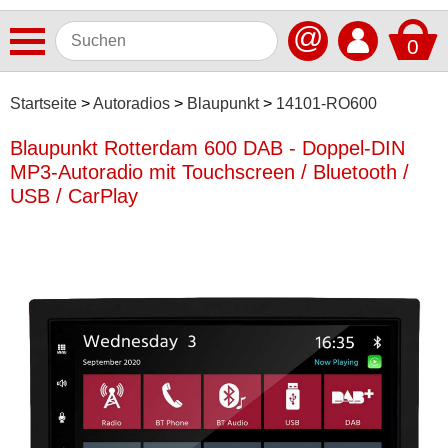
@
0
Antennen
Startseite
Autoradios
Blaupunkt
14101-RO600
Autoradios
Blaupunkt Rotterdam 600 DAB - Doppel-DIN
MP3-Autoradio mit Touchscreen / Bluetooth /
Alpine
USB / CarPlay
Blaupunkt
Continental
Dietz
ESX
JBL
JVC