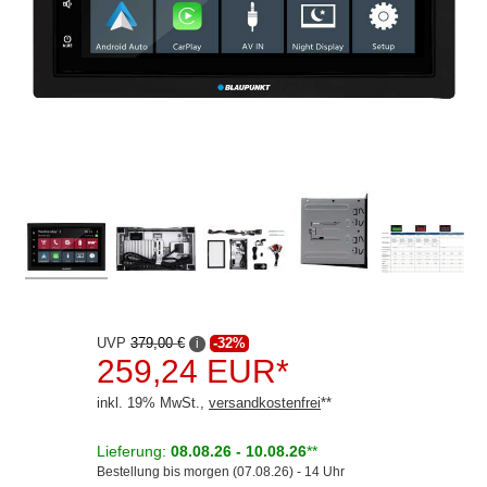
Kenwood
Kienzle
Pioneer
Rockford Fosgate
VDO
KfZ-spezifisch
Dashcams
Elektromobilität
UVP
379,00 €
-32%
i
Freisprechanlagen
259,24 EUR*
Lautsprecher
inkl. 19% MwSt.,
versandkostenfrei
**
Multimedia
Lieferung:
08.08.26 - 10.08.26
**
Bestellung bis morgen (07.08.26) - 14 Uhr
Navigationssoftware