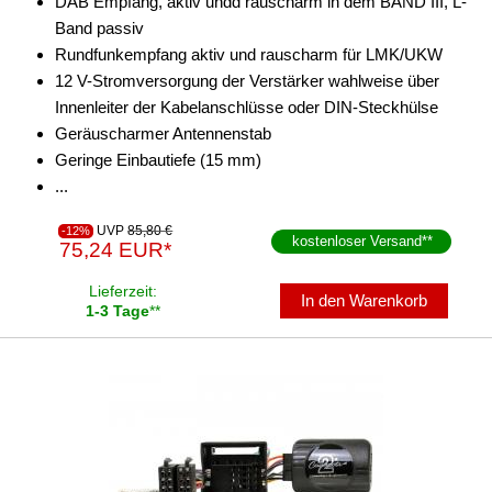
DAB Empfang, aktiv undd rauscharm in dem BAND III, L-
Band passiv
Rundfunkempfang aktiv und rauscharm für LMK/UKW
12 V-Stromversorgung der Verstärker wahlweise über
Innenleiter der Kabelanschlüsse oder DIN-Steckhülse
Geräuscharmer Antennenstab
Geringe Einbautiefe (15 mm)
...
UVP
85,80 €
-12%
kostenloser Versand
**
75,24 EUR*
Lieferzeit:
In den Warenkorb
1-3 Tage
**