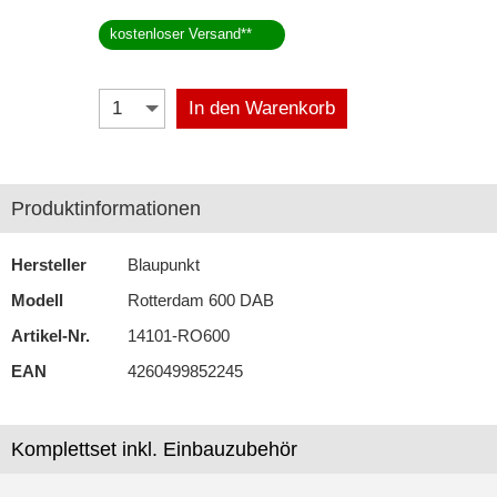
kostenloser Versand
**
Navigationssysteme
Rückfahrsysteme
In den Warenkorb
Soundprozessoren
Subwoofer
Produktinformationen
Verstärker
Zubehör
Hersteller
Blaupunkt
Modell
Rotterdam 600 DAB
Artikel-Nr.
14101-RO600
EAN
4260499852245
Komplettset inkl. Einbauzubehör