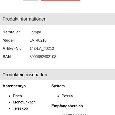
Autoradios
Produktinformationen
Dashcams
Elektromobilität
Hersteller
Lampa
Freisprechanlagen
Modell
LA_40210
Artikel-Nr.
143-LA_40210
Lautsprecher
EAN
8000692402108
Multimedia
Navigationssoftware
Produkteigenschaften
Navigationssysteme
Antennentyp
System
Rückfahrsysteme
Dach
Passiv
Soundprozessoren
Monofunktion
Empfangsbereich
Teleskop
Subwoofer