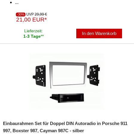
...
UVP
29,99 €
-30%
21,00 EUR*
Lieferzeit:
In den Warenkorb
1-3 Tage
**
Einbaurahmen Set für Doppel DIN Autoradio in Porsche 911
997, Boxster 987, Cayman 987C - silber