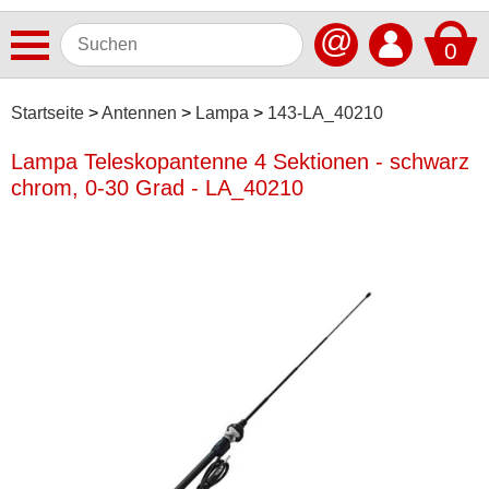
@
0
Antennen
Startseite
Antennen
Lampa
143-LA_40210
ACV
Lampa Teleskopantenne 4 Sektionen - schwarz
chrom, 0-30 Grad - LA_40210
AIV
Alpine
ATTB
Axion
Baseline
Blaupunkt
Calearo