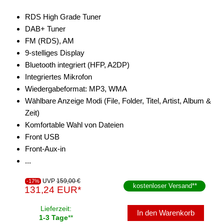
RDS High Grade Tuner
DAB+ Tuner
FM (RDS), AM
9-stelliges Display
Bluetooth integriert (HFP, A2DP)
Integriertes Mikrofon
Wiedergabeformat: MP3, WMA
Wählbare Anzeige Modi (File, Folder, Titel, Artist, Album &
Zeit)
Komfortable Wahl von Dateien
Front USB
Front-Aux-in
...
UVP
159,00 €
-17%
kostenloser Versand
**
131,24 EUR*
Lieferzeit:
In den Warenkorb
1-3 Tage
**