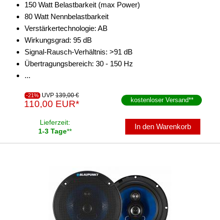
150 Watt Belastbarkeit (max Power)
80 Watt Nennbelastbarkeit
Verstärkertechnologie: AB
Wirkungsgrad: 95 dB
Signal-Rausch-Verhältnis: >91 dB
Übertragungsbereich: 30 - 150 Hz
...
UVP
139,00 €
-21%
kostenloser Versand
**
110,00 EUR*
Lieferzeit:
In den Warenkorb
1-3 Tage
**