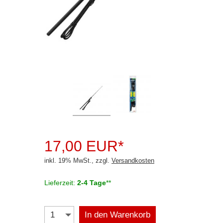
Connects2
Dension
Dietz
Hertz
Kenwood
Lampa
Panorama
Pioneer
17,00 EUR*
inkl. 19% MwSt., zzgl.
Versandkosten
Rockford Fosgate
Selfsat
Lieferzeit:
2-4 Tage
**
Starlink
In den Warenkorb
Teltonika