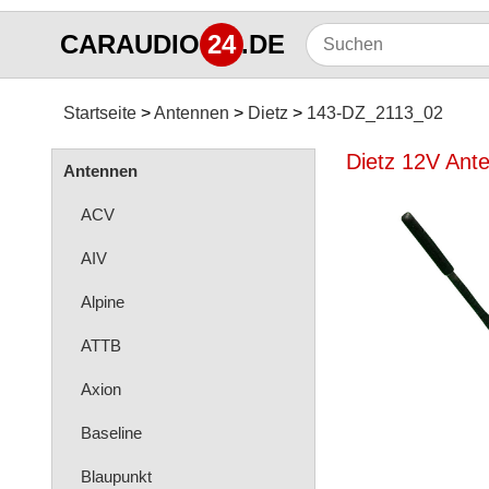
CARAUDIO
24
.DE
Startseite
Antennen
Dietz
143-DZ_2113_02
Dietz 12V Ant
Antennen
ACV
AIV
Alpine
ATTB
Axion
Baseline
Blaupunkt