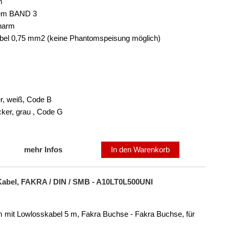
m
dem BAND 3
harm
abel 0,75 mm2 (keine Phantomspeisung möglich)
r, weiß, Code B
ker, grau , Code G
mehr Infos
In den Warenkorb
abel, FAKRA / DIN / SMB - A10LT0L500UNI
 mit Lowlosskabel 5 m, Fakra Buchse - Fakra Buchse, für