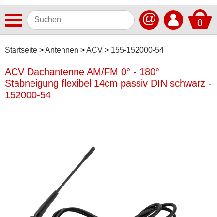
@
0
Antennen
Startseite
Antennen
ACV
155-152000-54
ACV
ACV Dachantenne AM/FM 0° - 180°
Stabneigung flexibel 14cm passiv DIN schwarz -
AIV
152000-54
Alpine
ATTB
Axion
Baseline
Blaupunkt
Calearo