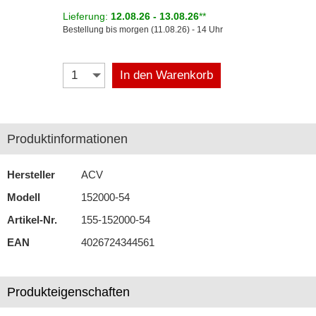
Lieferung:
12.08.26 - 13.08.26
**
Autoradios
Bestellung bis morgen (11.08.26) - 14 Uhr
Dashcams
In den Warenkorb
Elektromobilität
Freisprechanlagen
Produktinformationen
Lautsprecher
Multimedia
Hersteller
ACV
Navigationssoftware
Modell
152000-54
Artikel-Nr.
155-152000-54
Navigationssysteme
EAN
4026724344561
Rückfahrsysteme
Soundprozessoren
Produkteigenschaften
Subwoofer