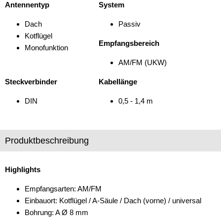
Antennentyp
System
Verstärker
Dach
Passiv
Zubehör
Kotflügel
Empfangsbereich
Monofunktion
AM/FM (UKW)
Steckverbinder
Kabellänge
DIN
0,5 - 1,4 m
Produktbeschreibung
Highlights
Empfangsarten: AM/FM
Einbauort: Kotflügel / A-Säule / Dach (vorne) / universal
Bohrung: A Ø 8 mm