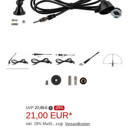
Connects2
Dension
Dietz
Hertz
Kenwood
Lampa
Panorama
Pioneer
Rockford Fosgate
Selfsat
UVP
27,99 €
-25%
i
21,00 EUR*
Starlink
inkl. 19% MwSt., zzgl.
Versandkosten
Teltonika