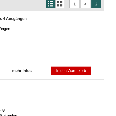
1
<
2
bis 4 Ausgängen
gängen
mehr Infos
In den Warenkorb
ang
0 Sekunden