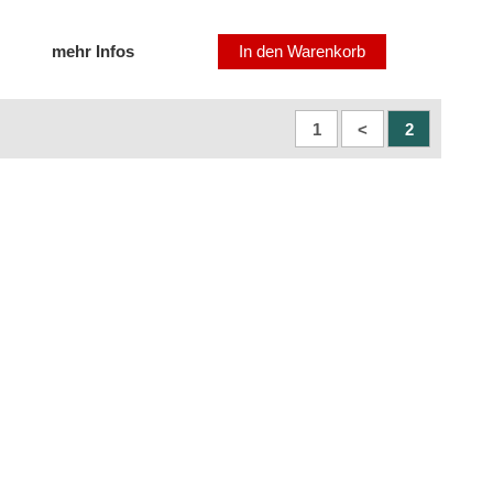
mehr Infos
In den Warenkorb
1
<
2