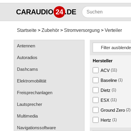
CARAUDIO
24
.DE
Startseite
Zubehör
Stromversorgung
Verteiler
Antennen
Autoradios
Hersteller
Dashcams
ACV
(11)
Baseline
(1)
Elektromobilität
Dietz
(1)
Freisprechanlagen
ESX
(11)
Lautsprecher
Ground Zero
(2)
Multimedia
Hertz
(1)
Navigationssoftware