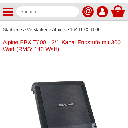
@
0
Antennen
Startseite
Verstärker
Alpine
164-BBX-T600
Autoradios
Alpine BBX-T600 - 2/1-Kanal Endstufe mit 300
Watt (RMS: 140 Watt)
Dashcams
Elektromobilität
Freisprechanlagen
Lautsprecher
Multimedia
Navigationssoftware
Navigationssysteme