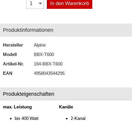
In den Warenkorb
JBL
JL Audio
Produktinformationen
Kicker
Hersteller
Alpine
Musway
Modell
BBX-T600
Phoenix Gold
Artikel-Nr.
164-BBX-T600
Pioneer
EAN
4958043544295
Renegade
Rockford Fosgate
Produkteigenschaften
Zubehör
max. Leistung
Kanäle
bis 400 Watt
2-Kanal