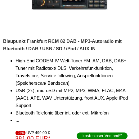
Blaupunkt Frankfurt RCM 82 DAB - MP3-Autoradio mit
Bluetooth / DAB / USB / SD / iPod / AUX-IN
High-End CODEM IV Welt-Tuner FM, AM, DAB, DAB+
Tuner mit Radiotext/ DLS, Verkehrsfunkfunktion,
Travelstore, Service following, Anspielfunktionen
(Speicherscan/ Bandscan)
USB (2x), microSD mit MP2, MP3, WMA, FLAC, M4A
(AAC), APE, WAV Unterstützung, front AUX, Apple iPod
Support
Bluetooth Telefonie über int. oder ext. Mikrofon
...
UVP
499,00 €
-24%
kostenloser Versand
**
381,00 EUR*