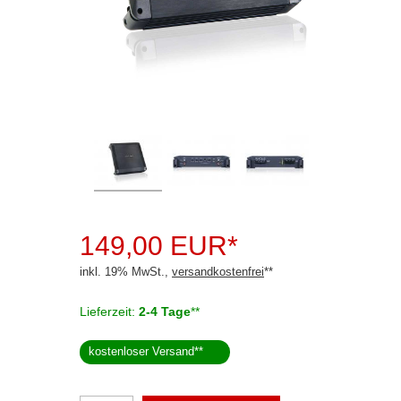
Rückfahrsysteme
Soundprozessoren
Subwoofer
Verstärker
Alpine
Audison
Crunch
149,00 EUR*
DLS
inkl. 19% MwSt.,
versandkostenfrei
**
ESX
Lieferzeit:
2-4 Tage
**
Ground Zero
kostenloser Versand
**
Hertz
Hifonics