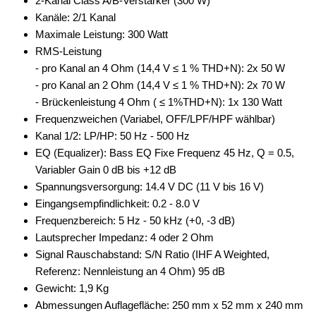
2-Kanal Class A/B-Verstärker (300 W)
Kanäle: 2/1 Kanal
Maximale Leistung: 300 Watt
RMS-Leistung
- pro Kanal an 4 Ohm (14,4 V ≤ 1 % THD+N): 2x 50 W
- pro Kanal an 2 Ohm (14,4 V ≤ 1 % THD+N): 2x 70 W
- Brückenleistung 4 Ohm ( ≤ 1%THD+N): 1x 130 Watt
Frequenzweichen (Variabel, OFF/LPF/HPF wählbar)
Kanal 1/2: LP/HP: 50 Hz - 500 Hz
EQ (Equalizer): Bass EQ Fixe Frequenz 45 Hz, Q = 0.5,
Variabler Gain 0 dB bis +12 dB
Spannungsversorgung: 14.4 V DC (11 V bis 16 V)
Eingangsempfindlichkeit: 0.2 - 8.0 V
Frequenzbereich: 5 Hz - 50 kHz (+0, -3 dB)
Lautsprecher Impedanz: 4 oder 2 Ohm
Signal Rauschabstand: S/N Ratio (IHF A Weighted,
Referenz: Nennleistung an 4 Ohm) 95 dB
Gewicht: 1,9 Kg
Abmessungen Auflagefläche: 250 mm x 52 mm x 240 mm