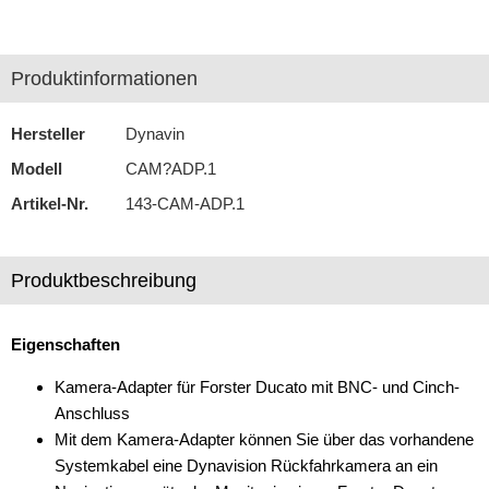
Dynavin
Produktinformationen
ESX
Kenwood
Hersteller
Dynavin
Modell
CAM?ADP.1
Nextbase
Artikel-Nr.
143-CAM-ADP.1
Pioneer
Road Angel
Produktbeschreibung
Soundprozessoren
Eigenschaften
Subwoofer
Kamera-Adapter für Forster Ducato mit BNC- und Cinch-
Verstärker
Anschluss
Zubehör
Mit dem Kamera-Adapter können Sie über das vorhandene
Systemkabel eine Dynavision Rückfahrkamera an ein