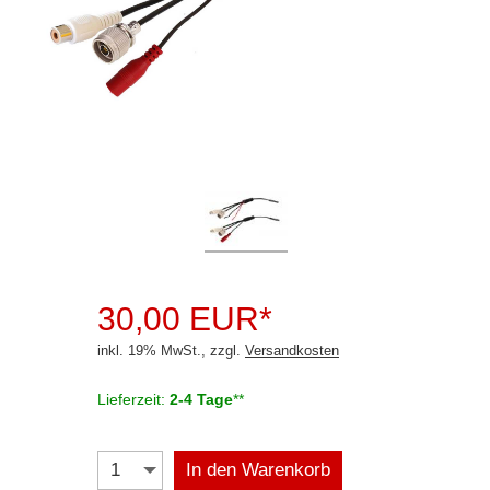
Rückfahrsysteme
Einparksensoren
Einspeisung Nachrüstkamera
Einspeisung OEM Kamera
Monitore
Rückfahrkameras
Zubehör
30,00 EUR*
ACV
inkl. 19% MwSt., zzgl.
Versandkosten
Alpine
Axion
Lieferzeit:
2-4 Tage
**
Blaupunkt
In den Warenkorb
Connects2