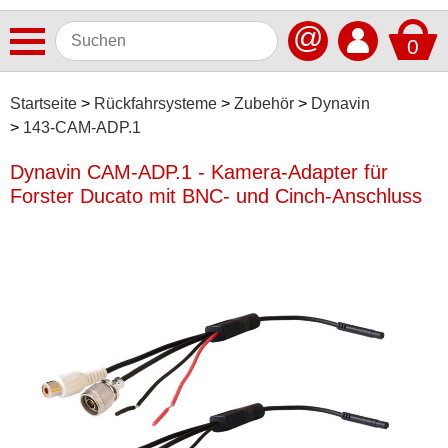
@
0
Antennen
Startseite
Rückfahrsysteme
Zubehör
Dynavin
143-CAM-ADP.1
Autoradios
Dynavin CAM-ADP.1 - Kamera-Adapter für
Dashcams
Forster Ducato mit BNC- und Cinch-Anschluss
Elektromobilität
Freisprechanlagen
Lautsprecher
Multimedia
Navigationssoftware
Navigationssysteme