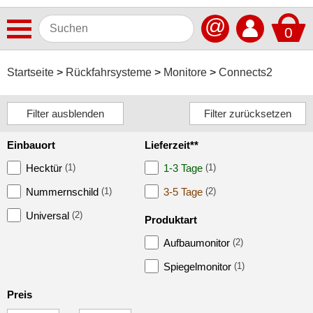
@
0
Antennen
Startseite
Rückfahrsysteme
Monitore
Connects2
Autoradios
Dashcams
Einbauort
Lieferzeit**
Elektromobilität
Hecktür
(1)
1-3 Tage
(1)
Freisprechanlagen
Nummernschild
(1)
3-5 Tage
(2)
Lautsprecher
Universal
(2)
Produktart
Multimedia
Aufbaumonitor
(2)
Navigationssoftware
Spiegelmonitor
(1)
Navigationssysteme
Preis