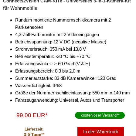
Connects2Vision CAM-KIT8 - Universelles 3-in-1-Kamera-Kit
für Wohnmobile
Rückfahrkameras
Rundum montierte Nummernschildkamera mit 2
Zubehör
Parksensoren
4,3-Zoll-Farbmonitor mit 2 Videoeingängen
Soundprozessoren
Betriebsspannung: 12 V DC (negative Masse)
Subwoofer
Stromverbrauch: 350 mA bei 13,8 V
Betriebstemperatur: -30 °C bis +70 °C
Verstärker
Erfassungswinkel : > 60 Grad (V & H)
Erfassungsbereich: 0,3 bis 2,0 m
Zubehör
Summerlautstärke: 83 dB Kamerawinkel: 120 Grad
Wasserdichtigkeit: IP68
Größe der Nummernschildeinfassung: 550 mm x 140 mm
Fahrzeuganwendung: Universal, Autos und Transporter
99,00 EUR*
kostenloser Versand
**
Lieferzeit:
In den Warenkorb
3-5 Tage
**