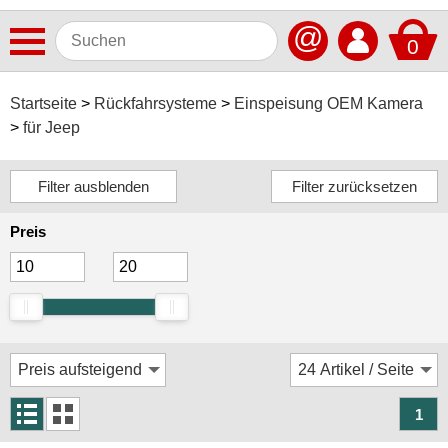
@
0
Antennen
Startseite
Rückfahrsysteme
Einspeisung OEM Kamera
für Jeep
Autoradios
Dashcams
Elektromobilität
Preis
Freisprechanlagen
Lautsprecher
Multimedia
Navigationssoftware
Navigationssysteme
1