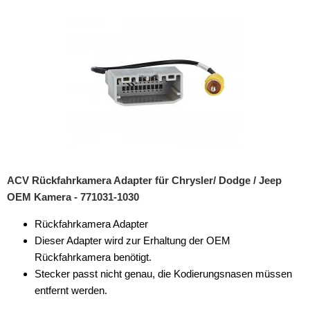
Rückfahrsysteme
Einparksensoren
Einspeisung Nachrüstkamera
Einspeisung OEM Kamera
für BMW
für Buick
für Cadillac
ACV Rückfahrkamera Adapter für Chrysler/ Dodge / Jeep
OEM Kamera - 771031-1030
für Chevrolet
Rückfahrkamera Adapter
für Chrysler
Dieser Adapter wird zur Erhaltung der OEM
für Dodge
Rückfahrkamera benötigt.
Stecker passt nicht genau, die Kodierungsnasen müssen
für Fiat
entfernt werden.
für Ford