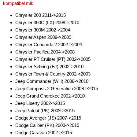
kompatibel mit:
für GMC
Chrysler 200 2011->2015
Chrysler 300C (LX) 2008->2010
für Honda
Chrysler 300M 2002->2004
für Hyundai
Chrysler Aspen 2008->2009
Chrysler Concorde 2 2002->2004
für Jeep
Chrysler Pacifica 2004->2008
Chrysler PT Cruiser (PT) 2002->2005
für Kia
Chrysler Sebring (FJ) 2002->2010
für Mazda
Chrysler Town & Country 2002->2003
Jeep Commander (WH) 2008->2010
für Mercedes-Benz
Jeep Compass 2.Generation 2009->2015
Jeep Grand Cherokee 2002->2010
für Mitsubishi
Jeep Liberty 2002->2015
für Nissan
Jeep Patriot (PK) 2009->2015
Dodge Avenger (JS) 2007->2015
für Porsche
Dodge Caliber (PK) 2009->2015
Dodge Caravan 2002->2015
für Seat