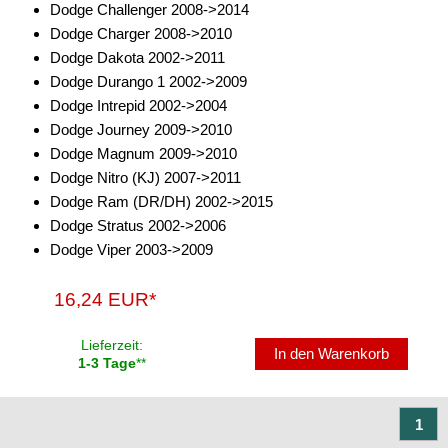
Dodge Challenger 2008->2014
für Skoda
Dodge Charger 2008->2010
Dodge Dakota 2002->2011
für Subaru
Dodge Durango 1 2002->2009
Dodge Intrepid 2002->2004
für Suzuki
Dodge Journey 2009->2010
für Toyota
Dodge Magnum 2009->2010
Dodge Nitro (KJ) 2007->2011
für Volkswagen
Dodge Ram (DR/DH) 2002->2015
Dodge Stratus 2002->2006
Monitore
Dodge Viper 2003->2009
Rückfahrkameras
16,24 EUR*
Zubehör
Lieferzeit:
Soundprozessoren
In den Warenkorb
1-3 Tage
**
Subwoofer
1
Verstärker