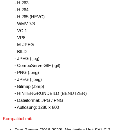
- H.263
- H.264
- H.265 (HEVC)
- WMV 7/8
- VC-1
- VP8
- M-JPEG
- BILD
- JPEG (.jpg)
- CompuServe GIF (.gif)
- PNG (.png)
- JPEG (.jpeg)
- Bitmap (.bmp)
- HINTERGRUNDBILD (BENUTZER)
- Dateiformat: JPG / PNG
- Auflösung: 1280 x 800
Kompatibel mit:
Ford Ranger (2016-2022), Navigation Unit SYNC 3