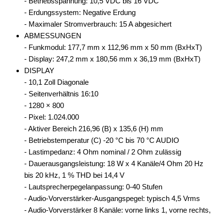
- Betriebsspannung: 10,5 VDC bis 16 VDC
- Erdungssystem: Negative Erdung
- Maximaler Stromverbrauch: 15 A abgesichert
ABMESSUNGEN
- Funkmodul: 177,7 mm x 112,96 mm x 50 mm (BxHxT)
- Display: 247,2 mm x 180,56 mm x 36,19 mm (BxHxT)
DISPLAY
- 10,1 Zoll Diagonale
- Seitenverhältnis 16:10
- 1280 × 800
- Pixel: 1.024.000
- Aktiver Bereich 216,96 (B) x 135,6 (H) mm
- Betriebstemperatur (C) -20 °C bis 70 °C AUDIO
- Lastimpedanz: 4 Ohm nominal / 2 Ohm zulässig
- Dauerausgangsleistung: 18 W x 4 Kanäle/4 Ohm 20 Hz
bis 20 kHz, 1 % THD bei 14,4 V
- Lautsprecherpegelanpassung: 0-40 Stufen
- Audio-Vorverstärker-Ausgangspegel: typisch 4,5 Vrms
- Audio-Vorverstärker 8 Kanäle: vorne links 1, vorne rechts,