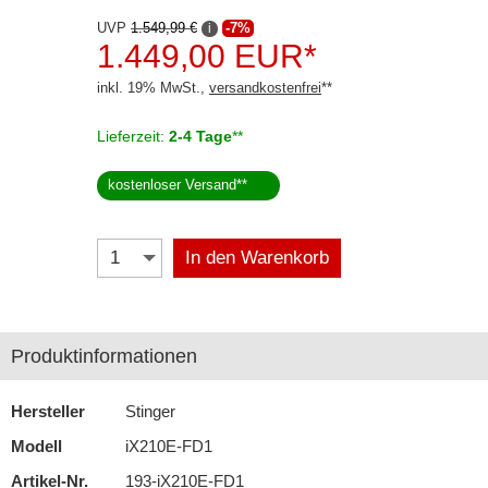
UVP
1.549,99 €
-7%
i
Selfsat
1.449,00 EUR*
Skross
inkl. 19% MwSt.,
versandkostenfrei
**
Starlink
Lieferzeit:
2-4 Tage
**
Stinger
kostenloser Versand
**
Teltonika
In den Warenkorb
Wave
Navigationssoftware
Navigationssysteme
Produktinformationen
Rückfahrsysteme
Hersteller
Stinger
Soundprozessoren
Modell
iX210E-FD1
Subwoofer
Artikel-Nr.
193-iX210E-FD1