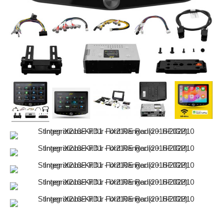
Audison
Blaupunkt
Copenhagen Trackers
Dietz
Dynavin
ESX
Ground Zero
Hertz
JVC
Kenwood
Pioneer
Rockford Fosgate