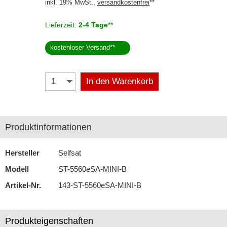
inkl. 19% MwSt.,
versandkostenfrei
**
Selfsat
Lieferzeit:
2-4 Tage
**
Skross
kostenloser Versand
**
Starlink
Stinger
In den Warenkorb
Teltonika
Wave
Produktinformationen
Navigationssoftware
Hersteller
Selfsat
Navigationssysteme
Modell
ST-5560eSA-MINI-B
Rückfahrsysteme
Artikel-Nr.
143-ST-5560eSA-MINI-B
Soundprozessoren
Produkteigenschaften
Subwoofer