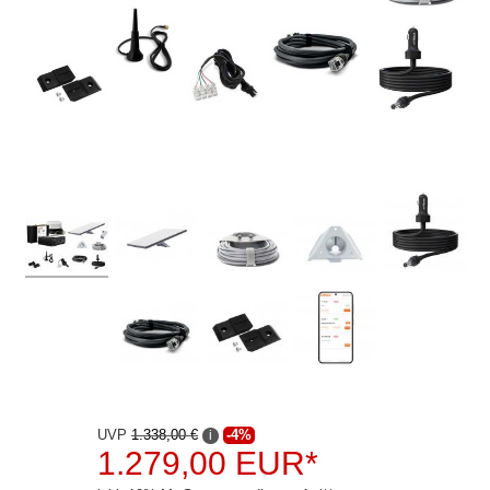
Audison
Blaupunkt
Copenhagen Trackers
Dietz
Dynavin
ESX
Ground Zero
Hertz
JVC
Kenwood
UVP
1.338,00 €
-4%
i
Pioneer
1.279,00 EUR*
Rockford Fosgate