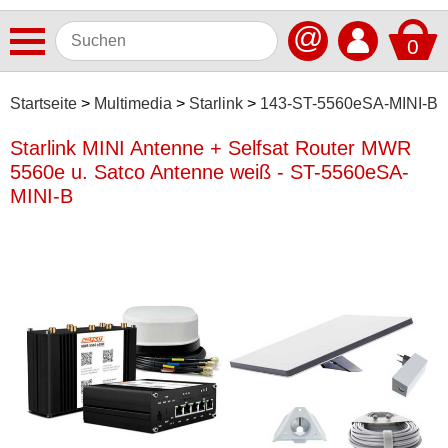
@
0
Antennen
Startseite
Multimedia
Starlink
143-ST-5560eSA-MINI-B
Autoradios
Starlink MINI Antenne + Selfsat Router MWR
5560e u. Satco Antenne weiß - ST-5560eSA-
Dashcams
MINI-B
Elektromobilität
Freisprechanlagen
Lautsprecher
Multimedia
Alpine
Antretter & Huber