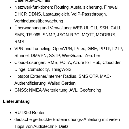
Daten-/SMS-Limits
Netzwerkfunktionen: Routing, Ausfallsicherung, Firewall,
DHCP, DDNS, Lastausgleich, VoIP-Passthrough,
Verbindungsüberwachung
Überwachung und Verwaltung: WEB UI, CLI, SSH, CALL,
SMS, TR-069, SNMP, JSON-RPC, MQTT, MODBUS,
RMS
VPN und Tunneling: OpenVPN, IPsec, GRE, PPTP, L2TP,
Stunnel, DMVPN, SSTP, WireGuard, ZeroTier
Cloud-Lösungen: RMS, FOTA, Azure IoT Hub, Cloud der
Dinge, Cumulocity, ThingWorx
Hotspot Externer/Interner Radius, SMS OTP, MAC-
Authentifizierung, Walled Garden
GNSS: NMEA-Weiterleitung, AVL, Geofencing
Lieferumfang
RUTX50 Router
deutsche gedruckte Ersteinrichungs-Anleitung mit vielen
Tipps von Audiotechnik Dietz