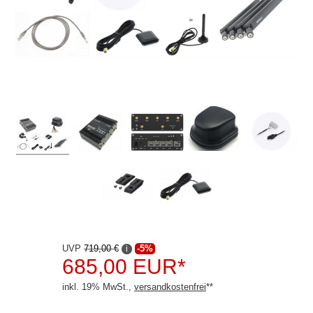
Audison
Blaupunkt
Copenhagen Trackers
Dietz
Dynavin
ESX
Ground Zero
Hertz
JVC
UVP
719,00 €
-5%
i
Kenwood
685,00 EUR*
Pioneer
inkl. 19% MwSt.,
versandkostenfrei
**
Rockford Fosgate