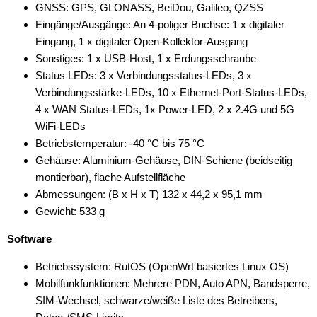
GNSS: GPS, GLONASS, BeiDou, Galileo, QZSS
Eingänge/Ausgänge: An 4-poliger Buchse: 1 x digitaler
Eingang, 1 x digitaler Open-Kollektor-Ausgang
Sonstiges: 1 x USB-Host, 1 x Erdungsschraube
Status LEDs: 3 x Verbindungsstatus-LEDs, 3 x
Verbindungsstärke-LEDs, 10 x Ethernet-Port-Status-LEDs,
4 x WAN Status-LEDs, 1x Power-LED, 2 x 2.4G und 5G
WiFi-LEDs
Betriebstemperatur: -40 °C bis 75 °C
Gehäuse: Aluminium-Gehäuse, DIN-Schiene (beidseitig
montierbar), flache Aufstellfläche
Abmessungen: (B x H x T) 132 x 44,2 x 95,1 mm
Gewicht: 533 g
Software
Betriebssystem: RutOS (OpenWrt basiertes Linux OS)
Mobilfunkfunktionen: Mehrere PDN, Auto APN, Bandsperre,
SIM-Wechsel, schwarze/weiße Liste des Betreibers,