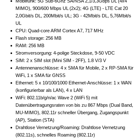
Mobilfunk: 5G Sub-6Ghz SA/NSA 2,1/3,3Gbps DL (4x4
MIMO), 900/600 Mbps UL (2x2); 4G (LTE) - LTE Cat 20
2,0Gbit/s DL, 200Mbit/s UL; 3G - 42Mbit/s DL, 5,76Mbit/s
UL
CPU: Quad-core ARM Cortex A7, 717 MHz
Flash storage: 256 MB
RAM: 256 MB
Stromversorgung: 4-polige Steckdose, 9-50 VDC
SIM: 2 x SIM slot (Mini SIM - 2FF), 1.8 V/3 V
Antennenanschlüsse: 4 x SMA für Mobile, 2 x RP-SMA für
WiFi, 1 x SMA für GNSS
Ethernet: 5 x 10/100/1000 Ethernet-Anschlüsse: 1 x WAN
(konfigurierbar als LAN), 4 x LAN
WiFi: 802.11b/g/n/ac Wave 2 (WiFi 5) mit
Datenübertragungsraten von bis zu 867 Mbps (Dual Band,
MU-MIMO), 802.11r schneller Übergang, Zugangspunkt
(AP), Station (STA)
Drahtlose Vernetzung/Roaming: Drahtlose Vernetzung
(802.11s), schnelles Roaming (802.11r)