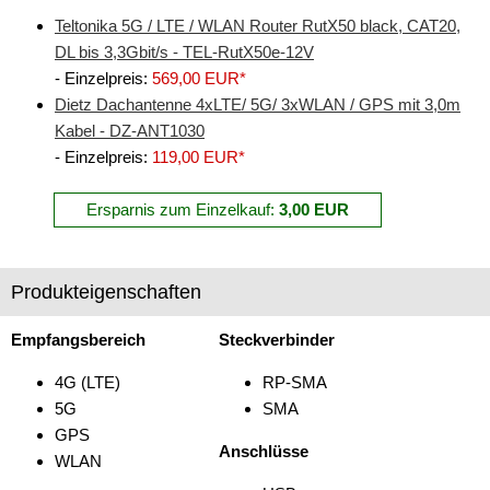
Teltonika 5G / LTE / WLAN Router RutX50 black, CAT20,
Verstärker
DL bis 3,3Gbit/s - TEL-RutX50e-12V
Zubehör
- Einzelpreis:
569,00 EUR*
Dietz Dachantenne 4xLTE/ 5G/ 3xWLAN / GPS mit 3,0m
Kabel - DZ-ANT1030
- Einzelpreis:
119,00 EUR*
Ersparnis zum Einzelkauf:
3,00 EUR
Produkteigenschaften
Empfangsbereich
Steckverbinder
4G (LTE)
RP-SMA
5G
SMA
GPS
Anschlüsse
WLAN