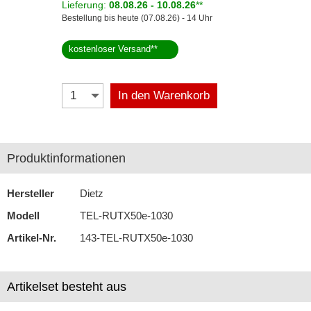
Lieferung:
08.08.26 - 10.08.26
**
Bestellung bis heute (07.08.26) - 14 Uhr
Selfsat
kostenloser Versand
**
Skross
Starlink
In den Warenkorb
Stinger
Teltonika
Produktinformationen
Wave
Navigationssoftware
Hersteller
Dietz
Modell
TEL-RUTX50e-1030
Navigationssysteme
Artikel-Nr.
143-TEL-RUTX50e-1030
Rückfahrsysteme
Soundprozessoren
Artikelset besteht aus
Subwoofer