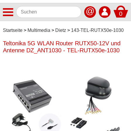
@
0
Antennen
Startseite
Multimedia
Dietz
143-TEL-RUTX50e-1030
Autoradios
Teltonika 5G WLAN Router RUTX50-12V und
Antenne DZ_ANT1030 - TEL-RUTX50e-1030
Dashcams
Elektromobilität
Freisprechanlagen
Lautsprecher
Multimedia
Alpine
Antretter & Huber