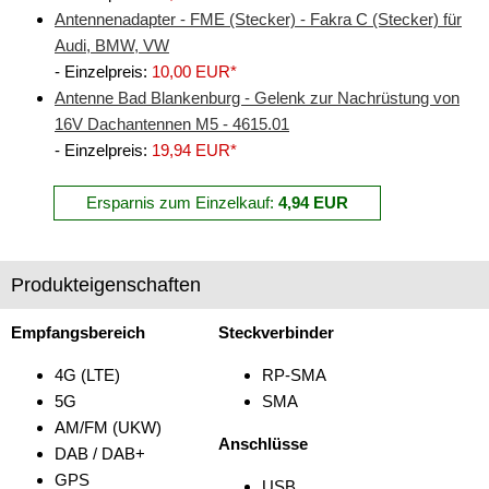
Antennenadapter - FME (Stecker) - Fakra C (Stecker) für
Audi, BMW, VW
- Einzelpreis:
10,00 EUR*
Antenne Bad Blankenburg - Gelenk zur Nachrüstung von
16V Dachantennen M5 - 4615.01
- Einzelpreis:
19,94 EUR*
Ersparnis zum Einzelkauf:
4,94 EUR
Produkteigenschaften
Empfangsbereich
Steckverbinder
4G (LTE)
RP-SMA
5G
SMA
AM/FM (UKW)
Anschlüsse
DAB / DAB+
GPS
USB