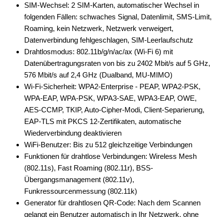
SIM-Wechsel: 2 SIM-Karten, automatischer Wechsel in
folgenden Fällen: schwaches Signal, Datenlimit, SMS-Limit,
Roaming, kein Netzwerk, Netzwerk verweigert,
Datenverbindung fehlgeschlagen, SIM-Leerlaufschutz
Drahtlosmodus: 802.11b/g/n/ac/ax (Wi-Fi 6) mit
Datenübertragungsraten von bis zu 2402 Mbit/s auf 5 GHz,
576 Mbit/s auf 2,4 GHz (Dualband, MU-MIMO)
Wi-Fi-Sicherheit: WPA2-Enterprise - PEAP, WPA2-PSK,
WPA-EAP, WPA-PSK, WPA3-SAE, WPA3-EAP, OWE,
AES-CCMP, TKIP, Auto-Cipher-Modi, Client-Separierung,
EAP-TLS mit PKCS 12-Zertifikaten, automatische
Wiederverbindung deaktivieren
WiFi-Benutzer: Bis zu 512 gleichzeitige Verbindungen
Funktionen für drahtlose Verbindungen: Wireless Mesh
(802.11s), Fast Roaming (802.11r), BSS-
Übergangsmanagement (802.11v),
Funkressourcenmessung (802.11k)
Generator für drahtlosen QR-Code: Nach dem Scannen
gelangt ein Benutzer automatisch in Ihr Netzwerk, ohne