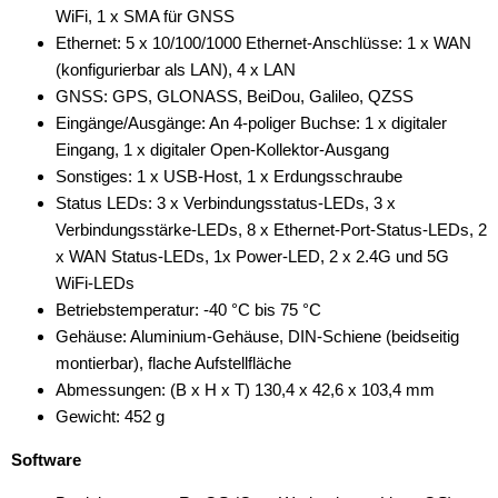
WiFi, 1 x SMA für GNSS
Ethernet: 5 x 10/100/1000 Ethernet-Anschlüsse: 1 x WAN
(konfigurierbar als LAN), 4 x LAN
GNSS: GPS, GLONASS, BeiDou, Galileo, QZSS
Eingänge/Ausgänge: An 4-poliger Buchse: 1 x digitaler
Eingang, 1 x digitaler Open-Kollektor-Ausgang
Sonstiges: 1 x USB-Host, 1 x Erdungsschraube
Status LEDs: 3 x Verbindungsstatus-LEDs, 3 x
Verbindungsstärke-LEDs, 8 x Ethernet-Port-Status-LEDs, 2
x WAN Status-LEDs, 1x Power-LED, 2 x 2.4G und 5G
WiFi-LEDs
Betriebstemperatur: -40 °C bis 75 °C
Gehäuse: Aluminium-Gehäuse, DIN-Schiene (beidseitig
montierbar), flache Aufstellfläche
Abmessungen: (B x H x T) 130,4 x 42,6 x 103,4 mm
Gewicht: 452 g
Software