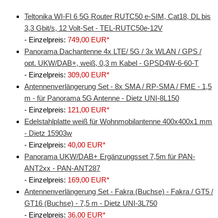
Verstärker
Teltonika WI-FI 6 5G Router RUTC50 e-SIM, Cat18, DL bis
3,3 Gbit/s, 12 Volt-Set - TEL-RUTC50e-12V
Zubehör
- Einzelpreis:
749,00 EUR*
Panorama Dachantenne 4x LTE/ 5G / 3x WLAN / GPS /
opt. UKW/DAB+, weiß, 0,3 m Kabel - GPSD4W-6-60-T
- Einzelpreis:
309,00 EUR*
Antennenverlängerung Set - 8x SMA / RP-SMA / FME - 1,5
m - für Panorama 5G Antenne - Dietz UNI-8L150
- Einzelpreis:
121,00 EUR*
Edelstahlplatte weiß für Wohnmobilantenne 400x400x1 mm
- Dietz 15903w
- Einzelpreis:
40,00 EUR*
Panorama UKW/DAB+ Ergänzungsset 7,5m für PAN-
ANT2xx - PAN-ANT287
- Einzelpreis:
169,00 EUR*
Antennenverlängerung Set - Fakra (Buchse) - Fakra / GT5 /
GT16 (Buchse) - 7,5 m - Dietz UNI-3L750
- Einzelpreis:
36,00 EUR*