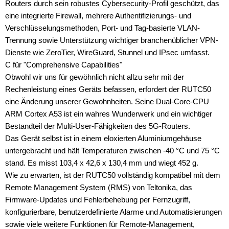
Routers durch sein robustes Cybersecurity-Profil geschützt, das
eine integrierte Firewall, mehrere Authentifizierungs- und
Verschlüsselungsmethoden, Port- und Tag-basierte VLAN-
Trennung sowie Unterstützung wichtiger branchenüblicher VPN-
Dienste wie ZeroTier, WireGuard, Stunnel und IPsec umfasst.
C für "Comprehensive Capabilities"
Obwohl wir uns für gewöhnlich nicht allzu sehr mit der
Rechenleistung eines Geräts befassen, erfordert der RUTC50
eine Änderung unserer Gewohnheiten. Seine Dual-Core-CPU
ARM Cortex A53 ist ein wahres Wunderwerk und ein wichtiger
Bestandteil der Multi-User-Fähigkeiten des 5G-Routers.
Das Gerät selbst ist in einem eloxierten Aluminiumgehäuse
untergebracht und hält Temperaturen zwischen -40 °C und 75 °C
stand. Es misst 103,4 x 42,6 x 130,4 mm und wiegt 452 g.
Wie zu erwarten, ist der RUTC50 vollständig kompatibel mit dem
Remote Management System (RMS) von Teltonika, das
Firmware-Updates und Fehlerbehebung per Fernzugriff,
konfigurierbare, benutzerdefinierte Alarme und Automatisierungen
sowie viele weitere Funktionen für Remote-Management,