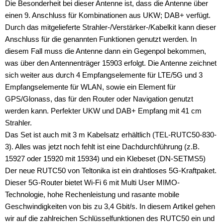
Die Besonderheit bei dieser Antenne ist, dass die Antenne über
einen 9. Anschluss für Kombinationen aus UKW; DAB+ verfügt.
Durch das mitgelieferte Strahler-/Verstärker-/Kabelkit kann dieser
Anschluss für die genannten Funktionen genutzt werden. In
diesem Fall muss die Antenne dann ein Gegenpol bekommen,
was über den Antennenträger 15903 erfolgt. Die Antenne zeichnet
sich weiter aus durch 4 Empfangselemente für LTE/5G und 3
Empfangselemente für WLAN, sowie ein Element für
GPS/Glonass, das für den Router oder Navigation genutzt
werden kann. Perfekter UKW und DAB+ Empfang mit 41 cm
Strahler.
Das Set ist auch mit 3 m Kabelsatz erhältlich (TEL-RUTC50-830-
3). Alles was jetzt noch fehlt ist eine Dachdurchführung (z.B.
15927 oder 15920 mit 15934) und ein Klebeset (DN-SETMS5)
Der neue RUTC50 von Teltonika ist ein drahtloses 5G-Kraftpaket.
Dieser 5G-Router bietet Wi-Fi 6 mit Multi User MIMO-
Technologie, hohe Rechenleistung und rasante mobile
Geschwindigkeiten von bis zu 3,4 Gbit/s. In diesem Artikel gehen
wir auf die zahlreichen Schlüsselfunktionen des RUTC50 ein und