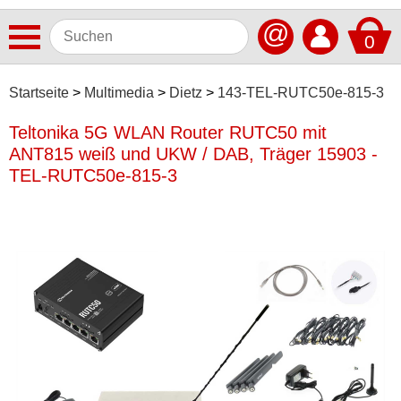
@
0
Antennen
Startseite
Multimedia
Dietz
143-TEL-RUTC50e-815-3
Autoradios
Teltonika 5G WLAN Router RUTC50 mit
ANT815 weiß und UKW / DAB, Träger 15903 -
Dashcams
TEL-RUTC50e-815-3
Elektromobilität
Freisprechanlagen
Lautsprecher
Multimedia
Alpine
Antretter & Huber