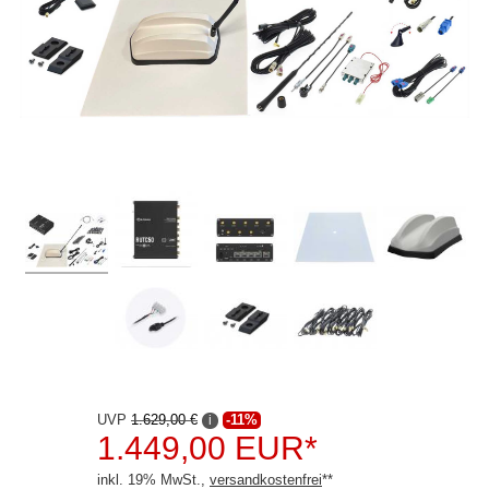
Audison
Blaupunkt
Copenhagen Trackers
Dietz
Dynavin
ESX
Ground Zero
Hertz
JVC
Kenwood
UVP
1.629,00 €
-11%
i
1.449,00 EUR*
Pioneer
inkl. 19% MwSt.,
versandkostenfrei
**
Rockford Fosgate