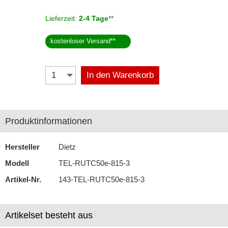
Lieferzeit:
2-4 Tage
**
Selfsat
Skross
kostenloser Versand
**
Starlink
In den Warenkorb
Stinger
Teltonika
Produktinformationen
Wave
Navigationssoftware
Hersteller
Dietz
Navigationssysteme
Modell
TEL-RUTC50e-815-3
Artikel-Nr.
143-TEL-RUTC50e-815-3
Rückfahrsysteme
Soundprozessoren
Artikelset besteht aus
Subwoofer