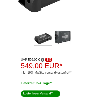
Audison
Blaupunkt
Copenhagen Trackers
Dietz
Dynavin
ESX
Ground Zero
UVP
599,00 €
-8%
i
549,00 EUR*
Hertz
inkl. 19% MwSt.,
versandkostenfrei
**
JVC
Lieferzeit:
2-4 Tage
**
Kenwood
kostenloser Versand
**
Pioneer
Rockford Fosgate