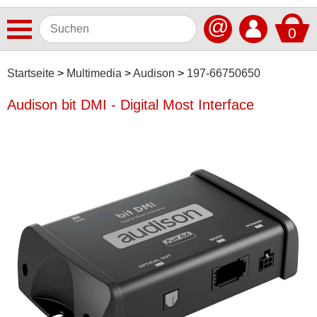
@
0
Antennen
Startseite
Multimedia
Audison
197-66750650
Autoradios
Audison bit DMI - Digital Most Interface
Dashcams
Elektromobilität
Freisprechanlagen
Lautsprecher
Multimedia
Alpine
Antretter & Huber