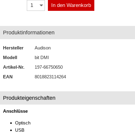
In den Warenkorb
Selfsat
Skross
Produktinformationen
Starlink
Stinger
Hersteller
Audison
Modell
bit DMI
Teltonika
Artikel-Nr.
197-66750650
Wave
EAN
8018823114264
Navigationssoftware
Navigationssysteme
Produkteigenschaften
Rückfahrsysteme
Anschlüsse
Soundprozessoren
Optisch
USB
Subwoofer