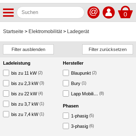
@
0
Antennen
Startseite
Elektromobilität
Ladegerät
Autoradios
Dashcams
Ladeleistung
Hersteller
Elektromobilität
bis zu 11 kW
(2)
Blaupunkt
(2)
Brandschutz
bis zu 2,3 kW
(3)
Bury
(1)
Ladeadapter
bis zu 22 kW
(4)
Lapp Mobili…
(8)
Ladegerät
bis zu 3,7 kW
(1)
Phasen
Ladekabel
bis zu 7,4 kW
(1)
1-phasig
(5)
Ladekabelhalter
3-phasig
(6)